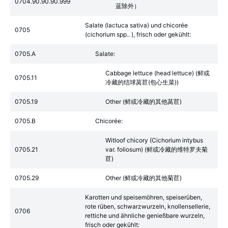
0704.90.90.90.999
蓝除外）
Salate (lactuca sativa) und chicorée
0705
(cichorium spp.. ), frisch oder gekühlt:
0705.A
Salate:
Cabbage lettuce (head lettuce) (鲜或
0705.11
冷藏的结球莴苣(包心生菜))
0705.19
Other (鲜或冷藏的其他莴苣)
0705.B
Chicorée:
Witloof chicory (Cichorium intybus
0705.21
var. foliosum) (鲜或冷藏的维特罗夫菊
苣)
0705.29
Other (鲜或冷藏的其他菊苣)
Karotten und speisemöhren, speiserüben,
rote rüben, schwarzwurzeln, knollensellerie,
0706
rettiche und ähnliche genießbare wurzeln,
frisch oder gekühlt: