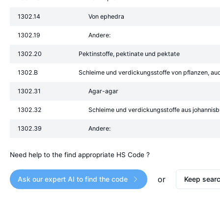
1302.14
Von ephedra
1302.19
Andere:
1302.20
Pektinstoffe, pektinate und pektate
1302.B
Schleime und verdickungsstoffe von pflanzen, auc
1302.31
Agar-agar
1302.32
Schleime und verdickungsstoffe aus johannisb
1302.39
Andere:
Need help to the find appropriate HS Code ?
or
Ask our expert AI to find the code
Keep searc