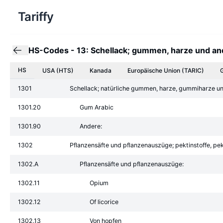
Tariffy
HS-Codes
-
13: Schellack; gummen, harze und an
HS
USA (HTS)
Kanada
Europäische Union
(TARIC)
1301
Schellack; natürliche gummen, harze, gummiharze und 
1301.20
Gum Arabic
1301.90
Andere:
1302
Pflanzensäfte und pflanzenauszüge; pektinstoffe, pe
1302.A
Pflanzensäfte und pflanzenauszüge:
1302.11
Opium
1302.12
Of licorice
1302.13
Von hopfen