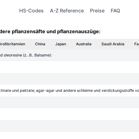
HS-Codes
A-Z Reference
Preise
FAQ
dere pflanzensäfte und pflanzenauszüge:
Großbritannien
China
Japan
Australia
Saudi Arabia
Fa
oleoresine (z.. B.. Balsame):
ktinate und pektate; agar-agar und andere schleime und verdickungsstoffe von