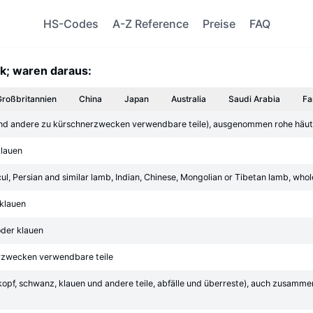
HS-Codes
A-Z Reference
Preise
FAQ
rk; waren daraus:
Großbritannien
China
Japan
Australia
Saudi Arabia
Fa
n und andere zu kürschnerzwecken verwendbare teile), ausgenommen rohe häute
klauen
cul, Persian and similar lamb, Indian, Chinese, Mongolian or Tibetan lamb, whole
 klauen
oder klauen
rzwecken verwendbare teile
 kopf, schwanz, klauen und andere teile, abfälle und überreste), auch zusamm