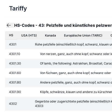
Tariffy
HS-Codes
-
43: Pelzfelle und künstliches pelzwe
HS
USA (HTS)
Kanada
Europäische Union
(TARIC)
4301
Rohe pelzfelle (einschließlich kopf, schwanz, klaue
4301.10
Von nerzen, ganz, auch ohne kopf, schwanz oder 
4301.30
Of lamb, the following: Astrakhan, Broadtail, Cara
4301.60
Von füchsen, ganz, auch ohne kopf, schwanz oder
4301.80
Andere pelzfelle, ganz, auch ohne kopf, schwanz 
4301.90
Köpfe, schwänze, klauen und andere zu kürschne
Gegerbte oder zugerichtete pelzfelle (einschließlich
4302
4303: