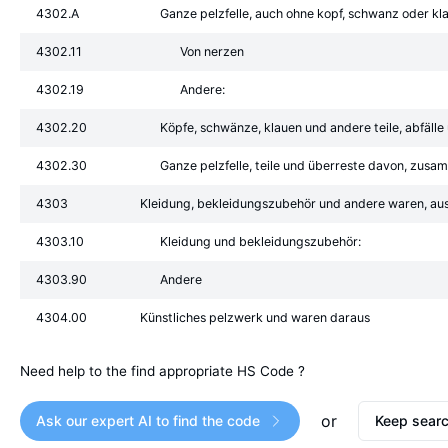
4302.A
Ganze pelzfelle, auch ohne kopf, schwanz oder k
4302.11
Von nerzen
4302.19
Andere:
4302.20
Köpfe, schwänze, klauen und andere teile, abfäll
4302.30
Ganze pelzfelle, teile und überreste davon, zus
4303
Kleidung, bekleidungszubehör und andere waren, aus 
4303.10
Kleidung und bekleidungszubehör:
4303.90
Andere
4304.00
Künstliches pelzwerk und waren daraus
Need help to the find appropriate HS Code ?
or
Ask our expert AI to find the code
Keep searc