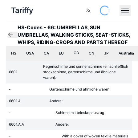
Tariffy
HS-Codes
-
66: UMBRELLAS, SUN
UMBRELLAS, WALKING STICKS, SEAT-STICKS,
WHIPS, RIDING-CROPS AND PARTS THEREOF
GB
HS
USA
CA
EU
CN
JP
Australia
Regenschirme und sonnenschirme (einschließlich
6601
stockschirme, gartenschirme und ähnliche
waren):
-
Gartenschirme und ähnliche waren
6601.A
Andere:
-
Schirme mit teleskopauszug
6601.A.A
Andere:
-
With a cover of woven textile materials