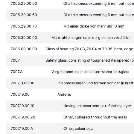
7005.29.00.50
Of a thickness exceeding 5 mm but not
7005.29.00.60
Of a thickness exceeding 6 mm but not
7005.29.00.70
Mit einer dicke von mehr als 10 mm
7005.30.00.00
Mit drahteinlagen oder dergleichen verstärkt
7006.00.00.00
Glass of heading 70.03, 70.04 or 70.05, bent, edge
7007
Safety glass, consisting of toughened (tempered) o
7007.A
Vorgespanntes einschichten-sicherheitsglas:
7007.11.00.00
In abmessungen und formen von der in kraf
7007.19.00
Andere:
7007.19.00.10
Having an absorbent or reflecting layer
7007.19.00.20
Other, coloured throughout the mass
7007.19.00.A
Other, colourless: