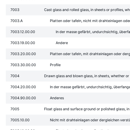
7003
Cast glass and rolled glass, in sheets or profiles, 
7003.A
Platten oder tafeln, nicht mit drahteinlagen ode
7003.12.00.00
In der masse gefärbt, undurchsichtig, überfa
7003.19.00.00
Andere
7003.20.00.00
Platten oder tafeln, mit drahteinlagen oder der
7003.30.00.00
Profile
7004
Drawn glass and blown glass, in sheets, whether or 
7004.20.00.00
In der masse gefärbt, undurchsichtig, überfange
7004.90.00.00
Anderes
7005
Float glass and surface ground or polished glass, i
7005.10.00
Nicht mit drahteinlagen oder dergleichen verstär