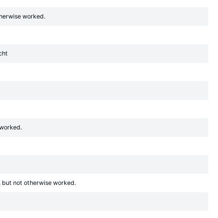
otherwise worked.
cht
 worked.
r, but not otherwise worked.