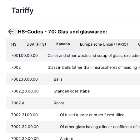
Tariffy
HS-Codes
-
70: Glas und glaswaren:
Kanada
HS
USA (HTS)
Europäische Union
(TARIC)
7001.00.00.00
Cullet and other waste and scrap of glass, excludin
7002
Glass in balls (other than microspheres of heading 
7002.10.00.00
Balls
7002.20.00.00
Stangen oder stäbe
7002.A
Rohre:
7002.31.00.00
Of fused quartz or other fused silica
7002.32.00.00
Of other glass having a linear coefficient 
7002.39.00.00
Andere