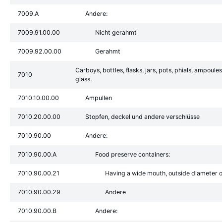
7009.A
Andere:
7009.91.00.00
Nicht gerahmt
7009.92.00.00
Gerahmt
Carboys, bottles, flasks, jars, pots, phials, ampoule
7010
glass.
7010.10.00.00
Ampullen
7010.20.00.00
Stopfen, deckel und andere verschlüsse
7010.90.00
Andere:
7010.90.00.A
Food preserve containers:
7010.90.00.21
Having a wide mouth, outside diameter 
7010.90.00.29
Andere
7010.90.00.B
Andere: