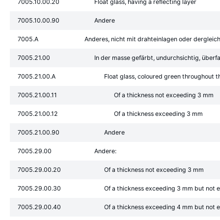
7005.10.00.20
Float glass, having a reflecting layer
7005.10.00.90
Andere
7005.A
Anderes, nicht mit drahteinlagen oder dergleich
7005.21.00
In der masse gefärbt, undurchsichtig, überfa
7005.21.00.A
Float glass, coloured green throughout t
7005.21.00.11
Of a thickness not exceeding 3 mm
7005.21.00.12
Of a thickness exceeding 3 mm
7005.21.00.90
Andere
7005.29.00
Andere:
7005.29.00.20
Of a thickness not exceeding 3 mm
7005.29.00.30
Of a thickness exceeding 3 mm but not
7005.29.00.40
Of a thickness exceeding 4 mm but not