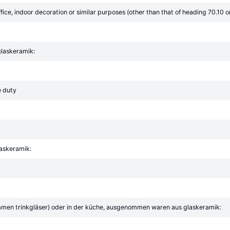
office, indoor decoration or similar purposes (other than that of heading 70.10 or
glaskeramik:
e duty
askeramik:
men trinkgläser) oder in der küche, ausgenommen waren aus glaskeramik: