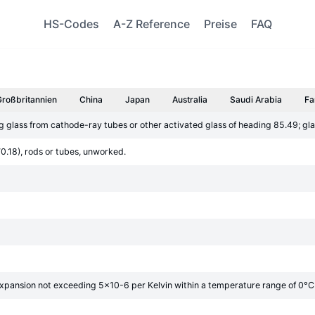
HS-Codes
A-Z Reference
Preise
FAQ
Großbritannien
China
Japan
Australia
Saudi Arabia
Fa
g glass from cathode-ray tubes or other activated glass of heading 85.49; gla
70.18), rods or tubes, unworked.
of expansion not exceeding 5x10-6 per Kelvin within a temperature range of 0°