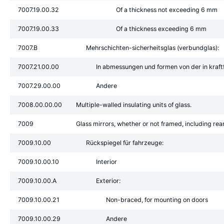
7007.19.00.32
Of a thickness not exceeding 6 mm
7007.19.00.33
Of a thickness exceeding 6 mm
7007.B
Mehrschichten-sicherheitsglas (verbundglas):
7007.21.00.00
In abmessungen und formen von der in kraf
7007.29.00.00
Andere
7008.00.00.00
Multiple-walled insulating units of glass.
7009
Glass mirrors, whether or not framed, including rea
7009.10.00
Rückspiegel für fahrzeuge:
7009.10.00.10
Interior
7009.10.00.A
Exterior:
7009.10.00.21
Non-braced, for mounting on doors
7009.10.00.29
Andere