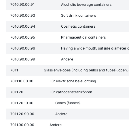
7010.90.00.91
Alcoholic beverage containers
7010.90.00.93
Soft drink containers
7010.90.00.94
Cosmetic containers
7010.90.00.95
Pharmaceutical containers
7010.90.00.96
Having a wide mouth, outside diameter 
7010.90.00.99
Andere
7011
Glass envelopes (including bulbs and tubes), open, a
7011.10.00.00
Für elektrische beleuchtung
7011.20
Für kathodenstrahlröhren
7011.20.10.00
Cones (funnels)
7011.20.90.00
Andere
7011.90.00.00
Andere