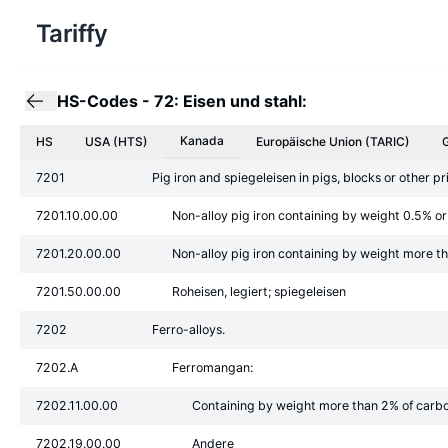
Tariffy
HS-Codes
-
72: Eisen und stahl:
Kanada
HS
USA (HTS)
Europäische Union
(TARIC)
7201
Pig iron and spiegeleisen in pigs, blocks or other p
7201.10.00.00
Non-alloy pig iron containing by weight 0.5% or
7201.20.00.00
Non-alloy pig iron containing by weight more t
7201.50.00.00
Roheisen, legiert; spiegeleisen
7202
Ferro-alloys.
7202.A
Ferromangan:
7202.11.00.00
Containing by weight more than 2% of carb
7202.19.00.00
Andere