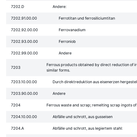
7202.D
Andere:
7202.91.00.00
Ferrotitan und ferrosiliciumtitan
7202.92.00.00
Ferrovanadium
7202.93.00.00
Ferroniob
7202.99.00.00
Andere
Ferrous products obtained by direct reduction of ir
7203
similar forms.
7203.10.00.00
Durch direktreduktion aus eisenerzen hergestel
7203.90.00.00
Andere
7204
Ferrous waste and scrap; remelting scrap ingots of i
7204.10.00.00
Abfälle und schrott, aus gusseisen
7204.A
Abfälle und schrott, aus legiertem stahl: