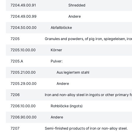
7204.49.00.91
Shredded
7204.49.00.99
Andere
7204.50.00.00
Abfallblöcke
7205
Granules and powders, of pig iron, spiegeleisen, iron
7205.10.00.00
Körner
7205.A
Pulver:
7205.21.00.00
Aus legiertem stahl
7205.29.00.00
Andere
7206
Iron and non-alloy steel in ingots or other primary 
7206.10.00.00
Rohblöcke (ingots)
7206.90.00.00
Andere
7207
Semi-finished products of iron or non-alloy steel.