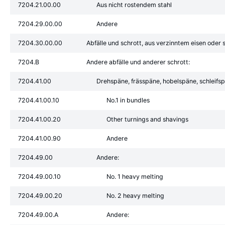
7204.21.00.00
Aus nicht rostendem stahl
7204.29.00.00
Andere
7204.30.00.00
Abfälle und schrott, aus verzinntem eisen oder s
7204.B
Andere abfälle und anderer schrott:
7204.41.00
Drehspäne, frässpäne, hobelspäne, schleifsp
7204.41.00.10
No.1 in bundles
7204.41.00.20
Other turnings and shavings
7204.41.00.90
Andere
7204.49.00
Andere:
7204.49.00.10
No. 1 heavy melting
7204.49.00.20
No. 2 heavy melting
7204.49.00.A
Andere: