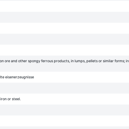
on ore and other spongy ferrous products, in lumps, pellets or similar forms; i
lte eisenerzeugnisse
ron or steel.