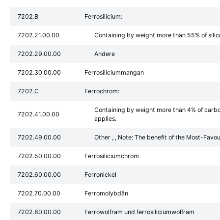
7202.B
Ferrosilicium:
7202.21.00.00
Containing by weight more than 55% of sili
7202.29.00.00
Andere
7202.30.00.00
Ferrosiliciummangan
7202.C
Ferrochrom:
Containing by weight more than 4% of carbon ,
7202.41.00.00
applies.
7202.49.00.00
Other , , Note: The benefit of the Most-Favour
7202.50.00.00
Ferrosiliciumchrom
7202.60.00.00
Ferronickel
7202.70.00.00
Ferromolybdän
7202.80.00.00
Ferrowolfram und ferrosiliciumwolfram