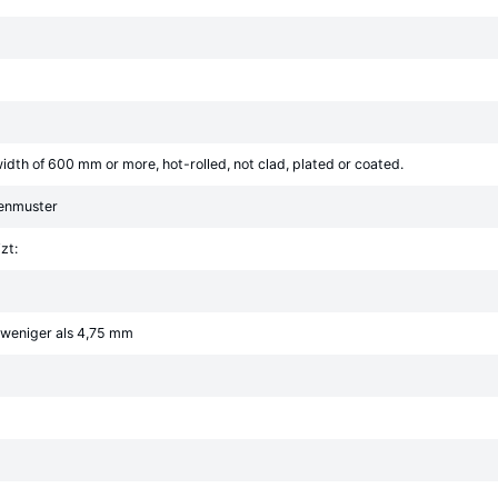
 width of 600 mm or more, hot-rolled, not clad, plated or coated.
chenmuster
zt:
 weniger als 4,75 mm