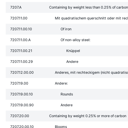
7207.A
Containing by weight less than 0.25% of carbon
7207.11.00
Mit quadratischem querschnitt oder mit rec
7207.11.00.10
Of iron
7207.11.00.A
Of non-alloy steel:
7207.11.00.21
Knüppel
7207.11.00.29
Andere
7207.12.00.00
Anderes, mit rechteckigem (nicht quadratis
7207.19.00
Andere:
7207.19.00.10
Rounds
7207.19.00.90
Andere
7207.20.00
Containing by weight 0.25% or more of carbon
7207.20.00.10
Blooms