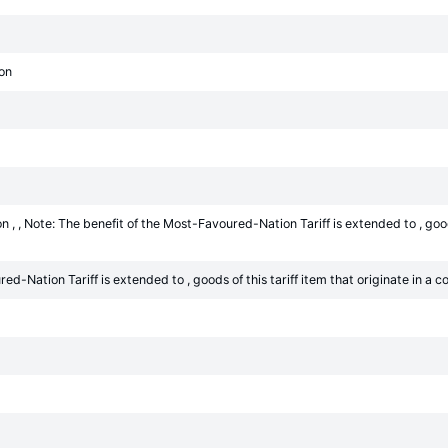
con
 , Note: The benefit of the Most-Favoured-Nation Tariff is extended to , goods 
ed-Nation Tariff is extended to , goods of this tariff item that originate in a c