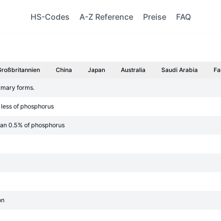
HS-Codes
A-Z Reference
Preise
FAQ
Großbritannien
China
Japan
Australia
Saudi Arabia
Fa
rimary forms.
 less of phosphorus
han 0.5% of phosphorus
on