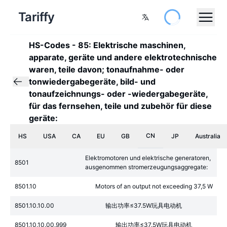
Tariffy
HS-Codes
-
85: Elektrische maschinen,
apparate, geräte und andere elektrotechnische
waren, teile davon; tonaufnahme- oder
tonwiedergabegeräte, bild- und
tonaufzeichnungs- oder -wiedergabegeräte,
für das fernsehen, teile und zubehör für diese
geräte:
CN
HS
USA
CA
EU
GB
JP
Australia
Elektromotoren und elektrische generatoren,
8501
ausgenommen stromerzeugungsaggregate:
8501.10
Motors of an output not exceeding 37,5 W
8501.10.10.00
输出功率≤37.5W玩具电动机
8501.10.10.00.999
输出功率≤37.5W玩具电动机