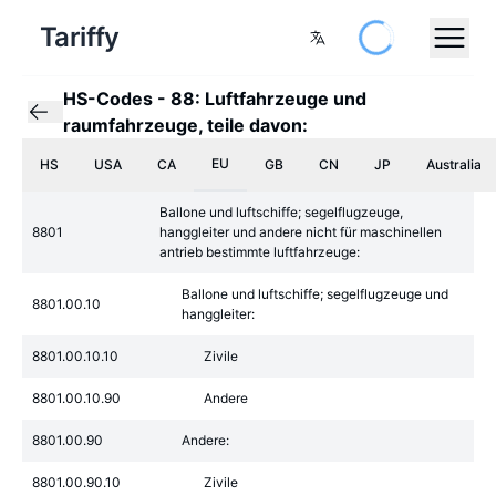
Tariffy
HS-Codes
-
88: Luftfahrzeuge und
raumfahrzeuge, teile davon:
EU
HS
USA
CA
GB
CN
JP
Australia
Ballone und luftschiffe; segelflugzeuge,
8801
hanggleiter und andere nicht für maschinellen
antrieb bestimmte luftfahrzeuge:
Ballone und luftschiffe; segelflugzeuge und
8801.00.10
hanggleiter:
8801.00.10.10
Zivile
8801.00.10.90
Andere
8801.00.90
Andere:
8801.00.90.10
Zivile