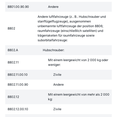
8801.00.90.90
Andere
Andere luftfahrzeuge (z.. B.. Hubschrauber und
starrflügelflugzeuge), ausgenommen
unbemannte luftfahrzeuge der position 8806;
8802
raumfahrzeuge (einschließlich satelliten) und
trägerraketen für raumfahrzeuge sowie
suborbitalfahrzeuge:
8802.A
Hubschrauber:
Mit einem leergewicht von 2 000 kg oder
8802.11
weniger:
8802.11.00.10
Zivile
8802.11.00.90
Andere
Mit einem leergewicht von mehr als 2 000
8802.12
kg:
8802.12.00.10
Zivile