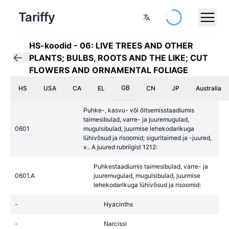
Tariffy
HS-koodid
-
06: LIVE TREES AND OTHER
PLANTS; BULBS, ROOTS AND THE LIKE; CUT
FLOWERS AND ORNAMENTAL FOLIAGE
GB
HS
USA
CA
EL
CN
JP
Australia
Puhke-, kasvu- või õitsemisstaadiumis
taimesibulad, varre- ja juuremugulad,
0601
mugulsibulad, juurmise lehekodarikuga
lühivõsud ja risoomid; siguritaimed ja -juured,
v.. A juured rubriigist 1212:
Puhkestaadiumis taimesibulad, varre- ja
0601.A
juuremugulad, mugulsibulad, juurmise
lehekodarikuga lühivõsud ja risoomid:
-
Hyacinths
-
Narcissi