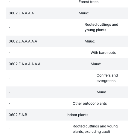
-
Forest trees
0602.E.A.A.A.A
Muud:
Rooted cuttings and
-
young plants
0602.E.A.A.A.A.A
Muud:
-
With bare roots
0602.E.A.A.A.A.A.A
Muud:
Conifers and
-
evergreens
-
Muud
-
Other outdoor plants
0602.E.A.B
Indoor plants
Rooted cuttings and young
-
plants, excluding cacti