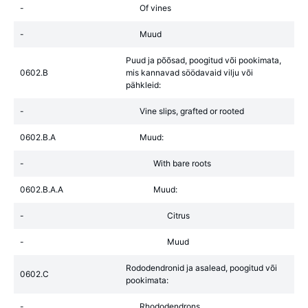
-
Of vines
-
Muud
Puud ja põõsad, poogitud või pookimata,
0602.B
mis kannavad söödavaid vilju või
pähkleid:
-
Vine slips, grafted or rooted
0602.B.A
Muud:
-
With bare roots
0602.B.A.A
Muud:
-
Citrus
-
Muud
Rododendronid ja asalead, poogitud või
0602.C
pookimata:
-
Rhododendrons