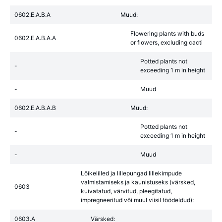
0602.E.A.B.A
Muud:
Flowering plants with buds
0602.E.A.B.A.A
or flowers, excluding cacti
Potted plants not
-
exceeding 1 m in height
-
Muud
0602.E.A.B.A.B
Muud:
Potted plants not
-
exceeding 1 m in height
-
Muud
Lõikelilled ja lillepungad lillekimpude
valmistamiseks ja kaunistuseks (värsked,
0603
kuivatatud, värvitud, pleegitatud,
impregneeritud või muul viisil töödeldud):
0603.A
Värsked: