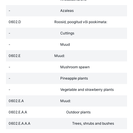
-
Azaleas
0602.D
Roosid, poogitud või pookimata:
-
Cuttings
-
Muud
0602.E
Muud:
-
Mushroom spawn
-
Pineapple plants
-
Vegetable and strawberry plants
0602.E.A
Muud:
0602.E.A.A
Outdoor plants
0602.E.A.A.A
Trees, shrubs and bushes