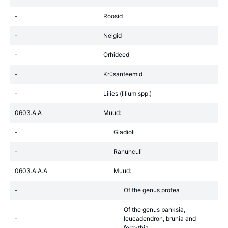
-
Roosid
-
Nelgid
-
Orhideed
-
Krüsanteemid
-
Lilies (lilium spp.)
0603.A.A
Muud:
-
Gladioli
-
Ranunculi
0603.A.A.A
Muud:
-
Of the genus protea
Of the genus banksia,
-
leucadendron, brunia and
forsythia