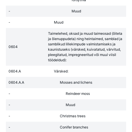
-
Muud
-
Muud
Taimelehed, oksad ja muud taimeosad (õiteta
ja õienuppudeta) ning heintaimed, samblad ja
samblikud lillekimpude valmistamiseks ja
0604
kaunistuseks (värsked, kuivatatud, värvitud,
pleegitatud, impregneeritud või muul viisil
töödeldud):
0604.A
Värsked:
0604.A.A
Mosses and lichens
-
Reindeer moss
-
Muud
-
Christmas trees
-
Conifer branches