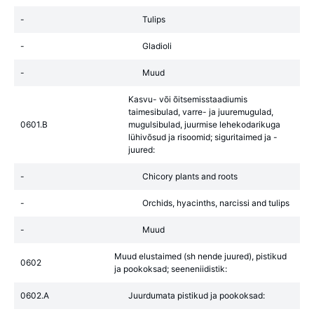
-
Tulips
-
Gladioli
-
Muud
Kasvu- või õitsemisstaadiumis
taimesibulad, varre- ja juuremugulad,
0601.B
mugulsibulad, juurmise lehekodarikuga
lühivõsud ja risoomid; siguritaimed ja -
juured:
-
Chicory plants and roots
-
Orchids, hyacinths, narcissi and tulips
-
Muud
Muud elustaimed (sh nende juured), pistikud
0602
ja pookoksad; seeneniidistik:
0602.A
Juurdumata pistikud ja pookoksad: