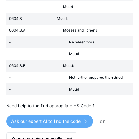
-
Muud
0604.B
Muud:
0604.B.A
Mosses and lichens
-
Reindeer moss
-
Muud
0604.B.B
Muud:
-
Not further prepared than dried
-
Muud
Need help to the find appropriate HS Code ?
or
Ask our expert AI to find the code
Keep searching manually
(free)