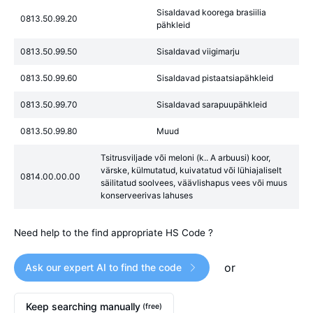
Sisaldavad koorega brasiilia
0813.50.99.20
pähkleid
0813.50.99.50
Sisaldavad viigimarju
0813.50.99.60
Sisaldavad pistaatsiapähkleid
0813.50.99.70
Sisaldavad sarapuupähkleid
0813.50.99.80
Muud
Tsitrusviljade või meloni (k.. A arbuusi) koor,
värske, külmutatud, kuivatatud või lühiajaliselt
0814.00.00.00
säilitatud soolvees, väävlishapus vees või muus
konserveerivas lahuses
Need help to the find appropriate HS Code ?
or
Ask our expert AI to find the code
Keep searching manually
(free)