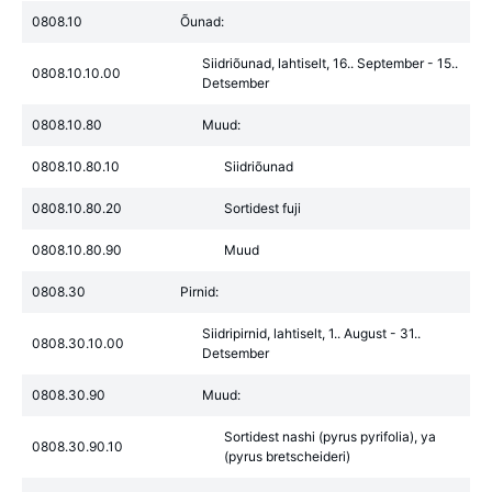
0808.10
Õunad:
Siidriõunad, lahtiselt, 16.. September - 15..
0808.10.10.00
Detsember
0808.10.80
Muud:
0808.10.80.10
Siidriõunad
0808.10.80.20
Sortidest fuji
0808.10.80.90
Muud
0808.30
Pirnid:
Siidripirnid, lahtiselt, 1.. August - 31..
0808.30.10.00
Detsember
0808.30.90
Muud:
Sortidest nashi (pyrus pyrifolia), ya
0808.30.90.10
(pyrus bretscheideri)