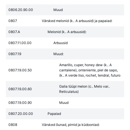
0806.20.90.00
Muud
0807
Värsked melonid (k.. A arbuusid) ja papaiad:
0807.A
Melonid (k.. A arbuusid):
0807.11.00.00
Arbuusid
0807.19
Muud:
Amarillo, cuper, honey dew (k.. A
0807.19.00.50
cantalene), onteniente, piel de sapo,
(k.. A verde liso, rochet, tendral, futuro
Galia tüüpi melon (c.. Melo var..
0807.19.00.60
Reticulatus)
0807.19.00.90
Muud
0807.20.00.00
Papaiad
0808
Värsked õunad, pirnid ja küdooniad: