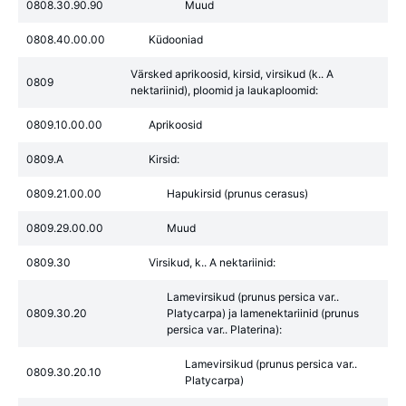
0808.30.90.90
Muud
0808.40.00.00
Küdooniad
Värsked aprikoosid, kirsid, virsikud (k.. A
0809
nektariinid), ploomid ja laukaploomid:
0809.10.00.00
Aprikoosid
0809.A
Kirsid:
0809.21.00.00
Hapukirsid (prunus cerasus)
0809.29.00.00
Muud
0809.30
Virsikud, k.. A nektariinid:
Lamevirsikud (prunus persica var..
0809.30.20
Platycarpa) ja lamenektariinid (prunus
persica var.. Platerina):
Lamevirsikud (prunus persica var..
0809.30.20.10
Platycarpa)