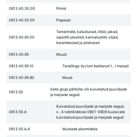
0813.40.30.00
Pirnid
0813.40.50.00
Papaiad
Tamarindid, kašuõunad, litšid, jakad,
0813.40.65.00
sapotilli ploomid, kannatuslille viljad,
karamboolad ja pitahaiad
0813.40.95
Muud:
0813.40.95.10
Taralõnga (lycium barbarum l.. ) marjad
0813.40.95.80
Muud
Selle grupi pähklite või kuivatatud puuviljade
0813.50
ja marjade segud:
Kuivatatud puuviljade ja marjade segud,
0813.50.A
v.. A rubriikidesse 0801-0806 kuuluvate
kuivatatud puuviljade ja marjade segud:
0813.50.A.A
Mustade ploomideta: