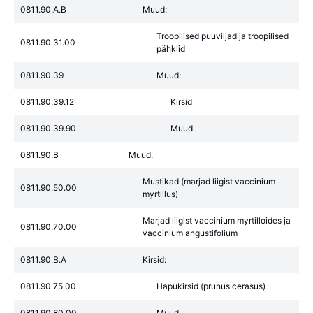
0811.90.A.B
Muud:
Troopilised puuviljad ja troopilised
0811.90.31.00
pähklid
0811.90.39
Muud:
0811.90.39.12
Kirsid
0811.90.39.90
Muud
0811.90.B
Muud:
Mustikad (marjad liigist vaccinium
0811.90.50.00
myrtillus)
Marjad liigist vaccinium myrtilloides ja
0811.90.70.00
vaccinium angustifolium
0811.90.B.A
Kirsid:
0811.90.75.00
Hapukirsid (prunus cerasus)
0811.90.80.00
Muud