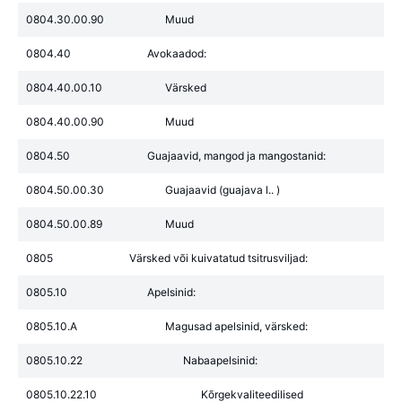
0804.30.00.90
Muud
0804.40
Avokaadod:
0804.40.00.10
Värsked
0804.40.00.90
Muud
0804.50
Guajaavid, mangod ja mangostanid:
0804.50.00.30
Guajaavid (guajava l.. )
0804.50.00.89
Muud
0805
Värsked või kuivatatud tsitrusviljad:
0805.10
Apelsinid:
0805.10.A
Magusad apelsinid, värsked:
0805.10.22
Nabaapelsinid:
0805.10.22.10
Kõrgekvaliteedilised