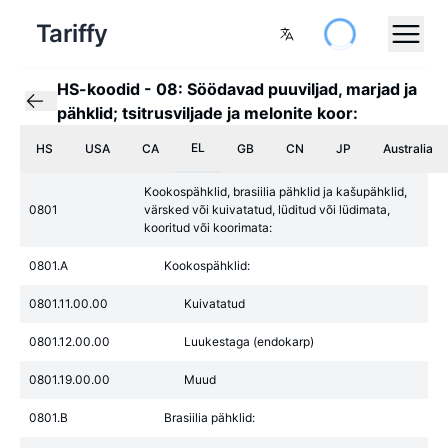
Tariffy
HS-koodid
-
08: Söödavad puuviljad, marjad ja
pähklid; tsitrusviljade ja melonite koor:
EL
HS
USA
CA
GB
CN
JP
Australia
Kookospähklid, brasiilia pähklid ja kašupähklid,
0801
värsked või kuivatatud, lüditud või lüdimata,
kooritud või koorimata:
0801.A
Kookospähklid:
0801.11.00.00
Kuivatatud
0801.12.00.00
Luukestaga (endokarp)
0801.19.00.00
Muud
0801.B
Brasiilia pähklid: