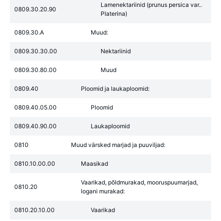
Lamenektariinid (prunus persica var..
0809.30.20.90
Platerina)
0809.30.A
Muud:
0809.30.30.00
Nektariinid
0809.30.80.00
Muud
0809.40
Ploomid ja laukaploomid:
0809.40.05.00
Ploomid
0809.40.90.00
Laukaploomid
0810
Muud värsked marjad ja puuviljad:
0810.10.00.00
Maasikad
Vaarikad, põldmurakad, mooruspuumarjad,
0810.20
logani murakad:
0810.20.10.00
Vaarikad