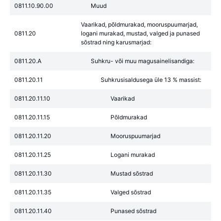
0811.10.90.00
Muud
Vaarikad, põldmurakad, mooruspuumarjad,
0811.20
logani murakad, mustad, valged ja punased
sõstrad ning karusmarjad:
0811.20.A
Suhkru- või muu magusainelisandiga:
0811.20.11
Suhkrusisaldusega üle 13 % massist:
0811.20.11.10
Vaarikad
0811.20.11.15
Põldmurakad
0811.20.11.20
Mooruspuumarjad
0811.20.11.25
Logani murakad
0811.20.11.30
Mustad sõstrad
0811.20.11.35
Valged sõstrad
0811.20.11.40
Punased sõstrad