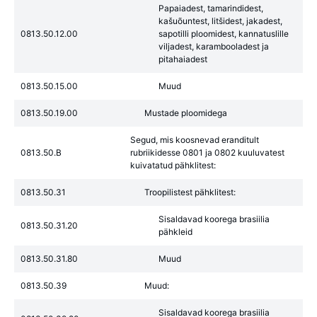
Papaiadest, tamarindidest,
kašuõuntest, litšidest, jakadest,
0813.50.12.00
sapotilli ploomidest, kannatuslille
viljadest, karambooladest ja
pitahaiadest
0813.50.15.00
Muud
0813.50.19.00
Mustade ploomidega
Segud, mis koosnevad eranditult
0813.50.B
rubriikidesse 0801 ja 0802 kuuluvatest
kuivatatud pähklitest:
0813.50.31
Troopilistest pähklitest:
Sisaldavad koorega brasiilia
0813.50.31.20
pähkleid
0813.50.31.80
Muud
0813.50.39
Muud:
Sisaldavad koorega brasiilia