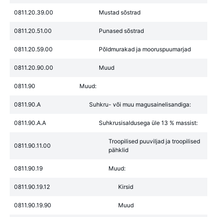
0811.20.39.00
Mustad sõstrad
0811.20.51.00
Punased sõstrad
0811.20.59.00
Põldmurakad ja mooruspuumarjad
0811.20.90.00
Muud
0811.90
Muud:
0811.90.A
Suhkru- või muu magusainelisandiga:
0811.90.A.A
Suhkrusisaldusega üle 13 % massist:
Troopilised puuviljad ja troopilised
0811.90.11.00
pähklid
0811.90.19
Muud:
0811.90.19.12
Kirsid
0811.90.19.90
Muud