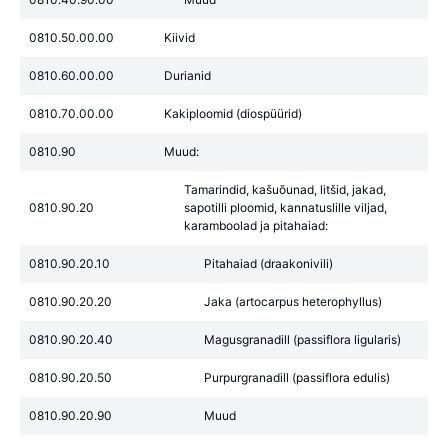
0810.50.00.00
Kiivid
0810.60.00.00
Durianid
0810.70.00.00
Kakiploomid (diospüürid)
0810.90
Muud:
Tamarindid, kašuõunad, litšid, jakad,
0810.90.20
sapotilli ploomid, kannatuslille viljad,
karamboolad ja pitahaiad:
0810.90.20.10
Pitahaiad (draakonivili)
0810.90.20.20
Jaka (artocarpus heterophyllus)
0810.90.20.40
Magusgranadill (passiflora ligularis)
0810.90.20.50
Purpurgranadill (passiflora edulis)
0810.90.20.90
Muud