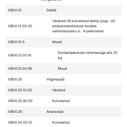
0804.10
Datlid:
Värsked või kuivatatud datlid, joogi- või
0804.10.00.30
toiduainetetööstuse toodete
valmistamiseks (v.. A pakkimine)
0804.10.A
Muud:
Kontaktpakendis netomassiga alla 35
0804.10.00.91
kg
0804.10.00.99
Muud
0804.20
Viigimarjad:
0804.20.10.00
Värsked
0804.20.90.00
Kuivatatud
0804.30
Ananassid:
0804.30.00.10
Kuivatatud