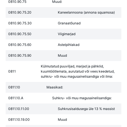
0810.90.75
Muud:
0810.90.75.20
Kaneelannoona (annona squamosa)
0810.90.75.30
Granaatõunad
0810.90.75.50
Viigimarjad
0810.90.75.60
Astelpihlakad
0810.90.75.90
Muud
Külmutatud puuviljad, marjad ja pähklid,
0811
kuumtöötlemata, aurutatud või vees keedetud,
suhkru- või muu magusainelisandiga või ilma:
0811.10
Maasikad:
0811.10.A
Suhkru- või muu magusainelisandiga:
0811.10.11.00
Suhkrusisaldusega üle 13 % massist
0811.10.19.00
Muud