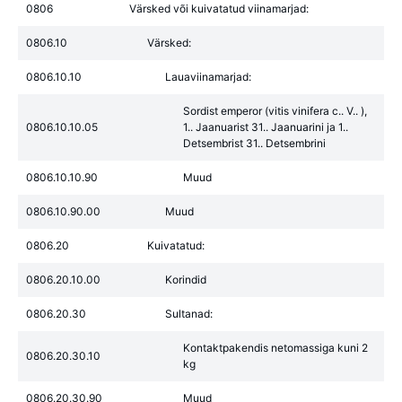
0806
Värsked või kuivatatud viinamarjad:
0806.10
Värsked:
0806.10.10
Lauaviinamarjad:
Sordist emperor (vitis vinifera c.. V.. ),
0806.10.10.05
1.. Jaanuarist 31.. Jaanuarini ja 1..
Detsembrist 31.. Detsembrini
0806.10.10.90
Muud
0806.10.90.00
Muud
0806.20
Kuivatatud:
0806.20.10.00
Korindid
0806.20.30
Sultanad:
Kontaktpakendis netomassiga kuni 2
0806.20.30.10
kg
0806.20.30.90
Muud