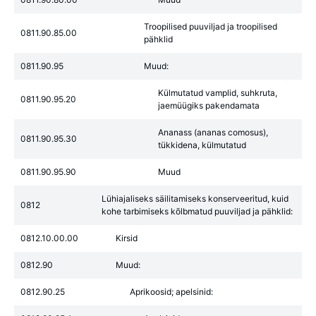
Troopilised puuviljad ja troopilised
0811.90.85.00
pähklid
0811.90.95
Muud:
Külmutatud vamplid, suhkruta,
0811.90.95.20
jaemüügiks pakendamata
Ananass (ananas comosus),
0811.90.95.30
tükkidena, külmutatud
0811.90.95.90
Muud
Lühiajaliseks säilitamiseks konserveeritud, kuid
0812
kohe tarbimiseks kõlbmatud puuviljad ja pähklid:
0812.10.00.00
Kirsid
0812.90
Muud:
0812.90.25
Aprikoosid; apelsinid: