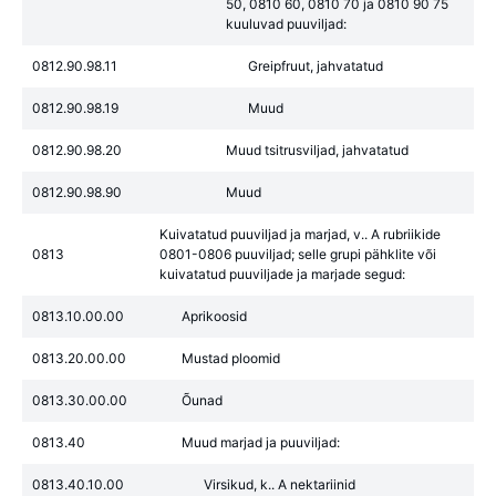
50, 0810 60, 0810 70 ja 0810 90 75
kuuluvad puuviljad:
0812.90.98.11
Greipfruut, jahvatatud
0812.90.98.19
Muud
0812.90.98.20
Muud tsitrusviljad, jahvatatud
0812.90.98.90
Muud
Kuivatatud puuviljad ja marjad, v.. A rubriikide
0813
0801-0806 puuviljad; selle grupi pähklite või
kuivatatud puuviljade ja marjade segud:
0813.10.00.00
Aprikoosid
0813.20.00.00
Mustad ploomid
0813.30.00.00
Õunad
0813.40
Muud marjad ja puuviljad:
0813.40.10.00
Virsikud, k.. A nektariinid