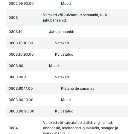
0802.99.90.00
Muud
Värsked või kuivatatud banaanid, k.. A
0803
jahubanaanid:
0803.10
Jahubanaanid:
0803.10.10.00
Värsked
0803.10.90.00
Kuivatatud
0803.90
Muud:
0803.90.A
Värsked:
0803.90.11.00
Plátano de canarias
0803.90.19.00
Muud
0803.90.90.00
Kuivatatud
Värsked või kuivatatud datlid, viigimarjad,
0804
ananassid, avokaadod, guajaavid, mangod ja
mangostanid: