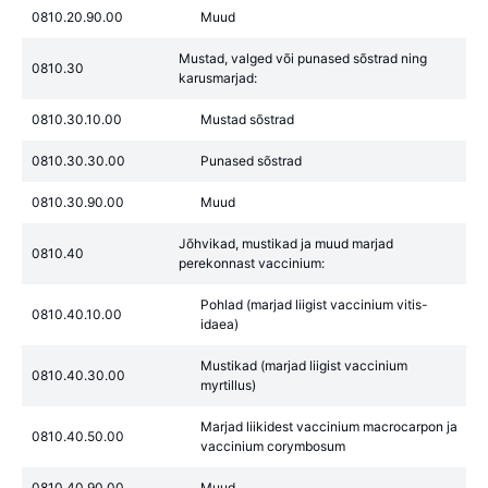
0810.20.90.00
Muud
Mustad, valged või punased sõstrad ning
0810.30
karusmarjad:
0810.30.10.00
Mustad sõstrad
0810.30.30.00
Punased sõstrad
0810.30.90.00
Muud
Jõhvikad, mustikad ja muud marjad
0810.40
perekonnast vaccinium:
Pohlad (marjad liigist vaccinium vitis-
0810.40.10.00
idaea)
Mustikad (marjad liigist vaccinium
0810.40.30.00
myrtillus)
Marjad liikidest vaccinium macrocarpon ja
0810.40.50.00
vaccinium corymbosum
0810.40.90.00
Muud