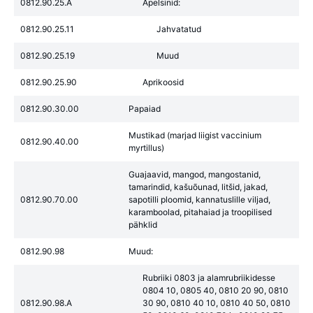
0812.90.25.A
Apelsinid:
0812.90.25.11
Jahvatatud
0812.90.25.19
Muud
0812.90.25.90
Aprikoosid
0812.90.30.00
Papaiad
Mustikad (marjad liigist vaccinium
0812.90.40.00
myrtillus)
Guajaavid, mangod, mangostanid,
tamarindid, kašuõunad, litšid, jakad,
0812.90.70.00
sapotilli ploomid, kannatuslille viljad,
karamboolad, pitahaiad ja troopilised
pähklid
0812.90.98
Muud:
Rubriiki 0803 ja alamrubriikidesse
0804 10, 0805 40, 0810 20 90, 0810
0812.90.98.A
30 90, 0810 40 10, 0810 40 50, 0810