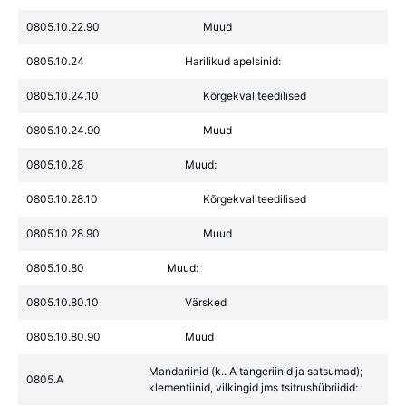
0805.10.22.90
Muud
0805.10.24
Harilikud apelsinid:
0805.10.24.10
Kõrgekvaliteedilised
0805.10.24.90
Muud
0805.10.28
Muud:
0805.10.28.10
Kõrgekvaliteedilised
0805.10.28.90
Muud
0805.10.80
Muud:
0805.10.80.10
Värsked
0805.10.80.90
Muud
Mandariinid (k.. A tangeriinid ja satsumad);
0805.A
klementiinid, vilkingid jms tsitrushübriidid: