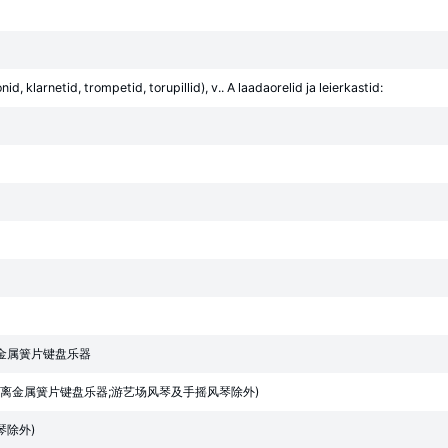
id, klarnetid, trompetid, torupillid), v.. A laadaorelid ja leierkastid:
金属簧片键盘乐器
离金属簧片键盘乐器;游艺场风琴及手摇风琴除外)
琴除外)