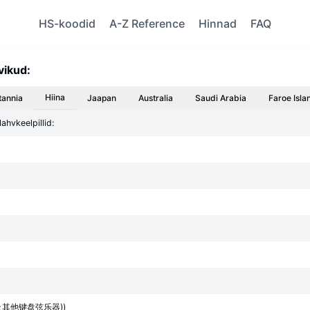
HS-koodid
A-Z Reference
Hinnad
FAQ
vikud:
Hiina
tannia
Jaapan
Australia
Saudi Arabia
Faroe Isla
lahvkeelpillid:
及其他键盘弦乐器))