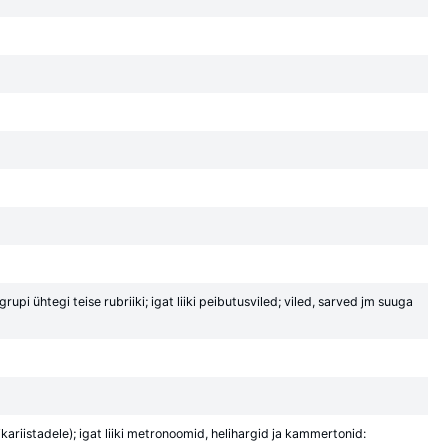
pi ühtegi teise rubriiki; igat liiki peibutusviled; viled, sarved jm suuga
ariistadele); igat liiki metronoomid, helihargid ja kammertonid: