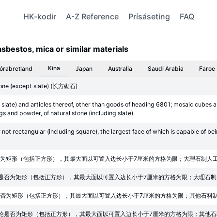
HK-kodir
A-Z Reference
Prísáseting
FAQ
asbestos, mica or similar materials
Kina
órabretland
Japan
Australia
Saudi Arabia
Faroe 
stone (except slate) (长方砌石)
ate) and articles thereof, other than goods of heading 6801; mosaic cubes and 
ngs and powder, of natural stone (including slate)
 not rectangular (including square), the largest face of which is capable of bein
为矩形（包括正方形），其最大面以可置入边长小于7厘米的方格为限；大理石制人
是否为矩形（包括正方形），其最大面以可置入边长小于7厘米的方格为限；大理石制
否为矩形（包括正方形），其最大面以可置入边长小于7厘米的方格为限；其他石料
论是否为矩形（包括正方形），其最大面以可置入边长小于7厘米的方格为限；其他