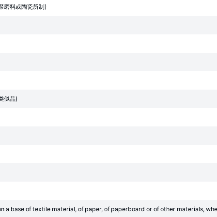
聚磨料或陶瓷所制)
类似品)
 on a base of textile material, of paper, of paperboard or of other materials, 