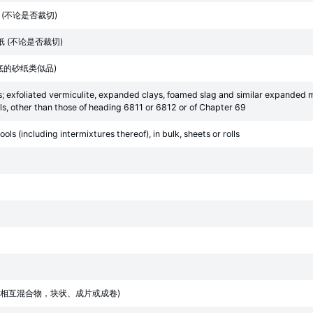
 (砂布 (不论是否裁切)
y (砂纸 (不论是否裁切)
或纸为底的砂纸类似品)
; exfoliated vermiculite, expanded clays, foamed slag and similar expanded mi
ls, other than those of heading 6811 or 6812 or of Chapter 69
ls (including intermixtures thereof), in bulk, sheets or rolls
相互混合物，块状、成片或成卷)