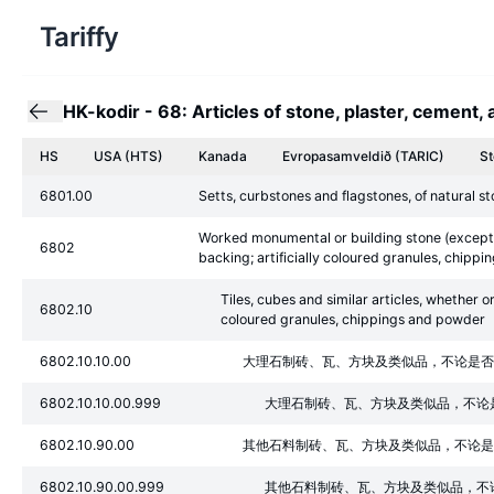
Tariffy
HK-kodir
-
68: Articles of stone, plaster, cement, 
HS
USA (HTS)
Kanada
Evropasamveldið
(TARIC)
St
6801.00
Setts, curbstones and flagstones, of natural 
Worked monumental or building stone (except sl
6802
backing; artificially coloured granules, chippi
Tiles, cubes and similar articles, whether or
6802.10
coloured granules, chippings and powder
6802.10.10.00
大理石制砖、瓦、方块及类似品，不论是否
6802.10.10.00.999
大理石制砖、瓦、方块及类似品，不论
6802.10.90.00
其他石料制砖、瓦、方块及类似品，不论是
6802.10.90.00.999
其他石料制砖、瓦、方块及类似品，不