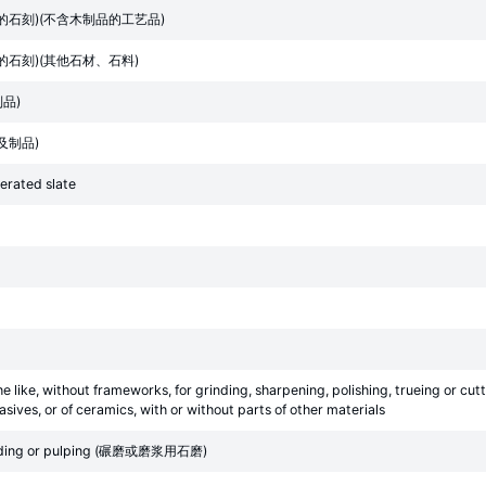
石刻)(不含木制品的工艺品)
石刻)(其他石材、石料)
品)
及制品)
merated slate
e like, without frameworks, for grinding, sharpening, polishing, trueing or cutt
asives, or of ceramics, with or without parts of other materials
 grinding or pulping (碾磨或磨浆用石磨)