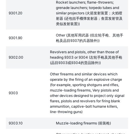
Rocket launchers; flame-throwers;
grenade launchers; torpedo tubes and
9301.20
similar projectors (火箭发射装置；火焰喷
射器 (还包括手榴弹发射器；鱼雷发射管及
类似发射装置))
Other (其他军用武器 (但左轮手枪、其他手
9301.90
枪及品目9307的兵器除外))
Revolvers and pistols, other than those of
9302.00
heading 9303 or 9304 (左轮手枪及其他手枪
(品目9303或9304的货品除外))
Other firearms and similar devices which
operate by the firing of an explosive charge
(for example, sporting shotguns and rifles,
muzzle-loading firearms, Very pistols and
9303
other devices designed to project only signal
flares, pistols and revolvers for firing blank
ammunition, captive-bolt humane killers,
line-throwing guns)
9303.10
Muzzle-loading firearms (前装枪)