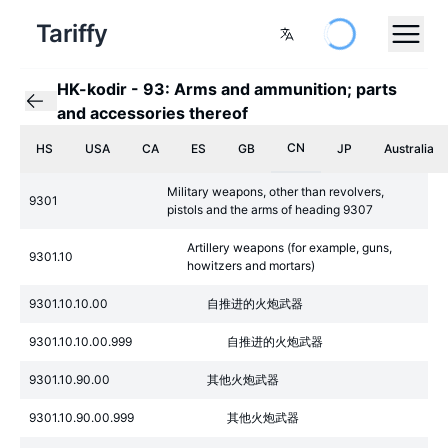
Tariffy
HK-kodir
-
93: Arms and ammunition; parts
and accessories thereof
CN
HS
USA
CA
ES
GB
JP
Australia
Military weapons, other than revolvers,
9301
pistols and the arms of heading 9307
Artillery weapons (for example, guns,
9301.10
howitzers and mortars)
9301.10.10.00
自推进的火炮武器
9301.10.10.00.999
自推进的火炮武器
9301.10.90.00
其他火炮武器
9301.10.90.00.999
其他火炮武器