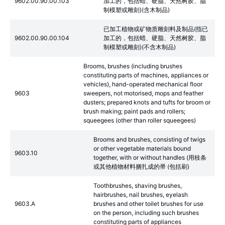
9602.00.90.00.103
加工的，包括蜡、硬脂、天然树胶、脂
制模塑或雕刻)(含木制品)
已加工植物或矿物质雕刻料及制品(指已
9602.00.90.00.104
加工的，包括蜡、硬脂、天然树胶、脂
制模塑或雕刻)(不含木制品)
Brooms, brushes (including brushes
constituting parts of machines, appliances or
vehicles), hand-operated mechanical floor
9603
sweepers, not motorised, mops and feather
dusters; prepared knots and tufts for broom or
brush making; paint pads and rollers;
squeegees (other than roller squeegees)
Brooms and brushes, consisting of twigs
or other vegetable materials bound
9603.10
together, with or without handles (用枝条
或其他植物材料捆扎成的帚 (包括刷)
Toothbrushes, shaving brushes,
hairbrushes, nail brushes, eyelash
9603.A
brushes and other toilet brushes for use
on the person, including such brushes
constituting parts of appliances