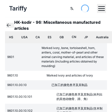
Tariffy
HK-kodir
-
96: Miscellaneous manufactured
articles
CN
HS
USA
CA
ES
GB
JP
Australia
Worked ivory, bone, tortoiseshell, horn,
antlers, coral, mother-of-pearl and other
9601
animal carving material, and articles of these
materials (including articles obtained by
moulding)
9601.10
Worked ivory and articles of ivory
9601.10.00.10
已加工的濒危兽牙及其制品
已加工的濒危兽牙及其制品(未列出
9601.10.00.10.101
的其他动物骨、蹄、角)
已加工的濒危兽牙及其制品(含木制
9601.10.00.10.102