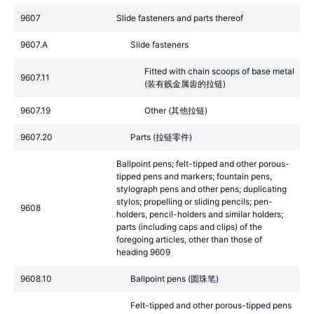
9607
Slide fasteners and parts thereof
9607.A
Slide fasteners
Fitted with chain scoops of base metal
9607.11
(装有贱金属齿的拉链)
9607.19
Other (其他拉链)
9607.20
Parts (拉链零件)
Ballpoint pens; felt-tipped and other porous-
tipped pens and markers; fountain pens,
stylograph pens and other pens; duplicating
stylos; propelling or sliding pencils; pen-
9608
holders, pencil-holders and similar holders;
parts (including caps and clips) of the
foregoing articles, other than those of
heading 9609
9608.10
Ballpoint pens (圆珠笔)
Felt-tipped and other porous-tipped pens