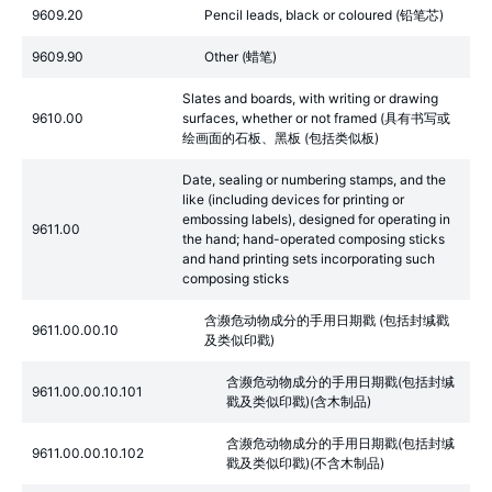
9609.20
Pencil leads, black or coloured (铅笔芯)
9609.90
Other (蜡笔)
Slates and boards, with writing or drawing
9610.00
surfaces, whether or not framed (具有书写或
绘画面的石板、黑板 (包括类似板)
Date, sealing or numbering stamps, and the
like (including devices for printing or
embossing labels), designed for operating in
9611.00
the hand; hand-operated composing sticks
and hand printing sets incorporating such
composing sticks
含濒危动物成分的手用日期戳 (包括封缄戳
9611.00.00.10
及类似印戳)
含濒危动物成分的手用日期戳(包括封缄
9611.00.00.10.101
戳及类似印戳)(含木制品)
含濒危动物成分的手用日期戳(包括封缄
9611.00.00.10.102
戳及类似印戳)(不含木制品)