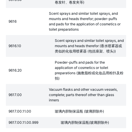
卷发针、卷发夹等)
Scent sprays and similar toilet sprays, and
mounts and heads therefor; powder-puffs
9616
and pads for the application of cosmetics or
toilet preparations
Scent sprays and similar toilet sprays, and
9616.10
mounts and heads therefor (香水喷雾器或
类似的化妆用喷雾器 (包括座架、喷头))
Powder-puffs and pads for the
application of cosmetics or toilet
9616.20
preparations (施敷脂粉或化妆品用粉扑及粉
拍)
Vacuum flasks and other vacuum vessels,
9617.00
complete; parts thereof other than glass
inners
9617.00.11.00
玻璃内胆制保温瓶 (玻璃胆除外)
9617.00.11.00.999
玻璃内胆制保温瓶(玻璃胆除外)