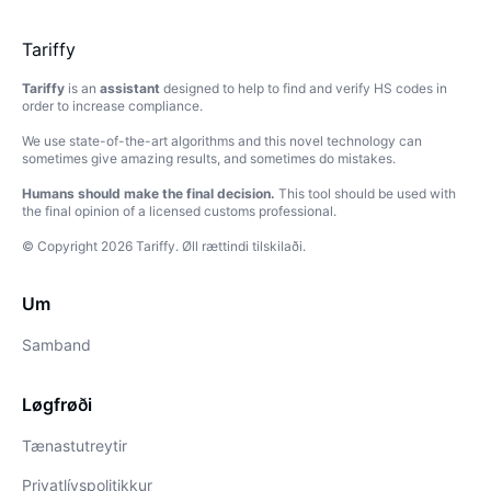
Tariffy
Tariffy
is an
assistant
designed to help to find and verify HS codes in
order to increase compliance.
We use state-of-the-art algorithms and this novel technology can
sometimes give amazing results, and sometimes do mistakes.
Humans should make the final decision.
This tool should be used with
the final opinion of a licensed customs professional.
© Copyright
2026
Tariffy
.
Øll rættindi tilskilaði.
Um
Samband
Løgfrøði
Tænastutreytir
Privatlívspolitikkur