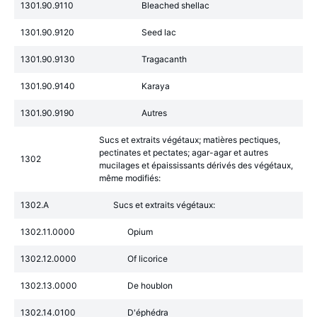
1301.90.9110
Bleached shellac
1301.90.9120
Seed lac
1301.90.9130
Tragacanth
1301.90.9140
Karaya
1301.90.9190
Autres
Sucs et extraits végétaux; matières pectiques,
pectinates et pectates; agar-agar et autres
1302
mucilages et épaississants dérivés des végétaux,
même modifiés:
1302.A
Sucs et extraits végétaux:
1302.11.0000
Opium
1302.12.0000
Of licorice
1302.13.0000
De houblon
1302.14.0100
D'éphédra