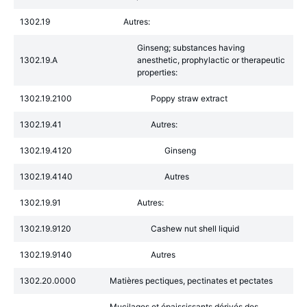
1302.19
Autres:
Ginseng; substances having
1302.19.A
anesthetic, prophylactic or therapeutic
properties:
1302.19.2100
Poppy straw extract
1302.19.41
Autres:
1302.19.4120
Ginseng
1302.19.4140
Autres
1302.19.91
Autres:
1302.19.9120
Cashew nut shell liquid
1302.19.9140
Autres
1302.20.0000
Matières pectiques, pectinates et pectates
Mucilages et épaississants dérivés des