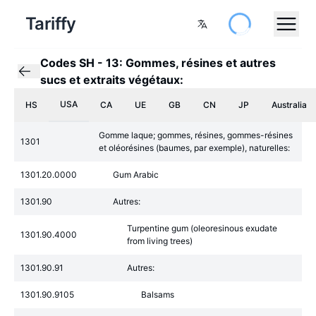
Tariffy
Codes SH
-
13: Gommes, résines et autres
sucs et extraits végétaux:
USA
HS
CA
UE
GB
CN
JP
Australia
Gomme laque; gommes, résines, gommes-résines
1301
et oléorésines (baumes, par exemple), naturelles:
1301.20.0000
Gum Arabic
1301.90
Autres:
Turpentine gum (oleoresinous exudate
1301.90.4000
from living trees)
1301.90.91
Autres:
1301.90.9105
Balsams