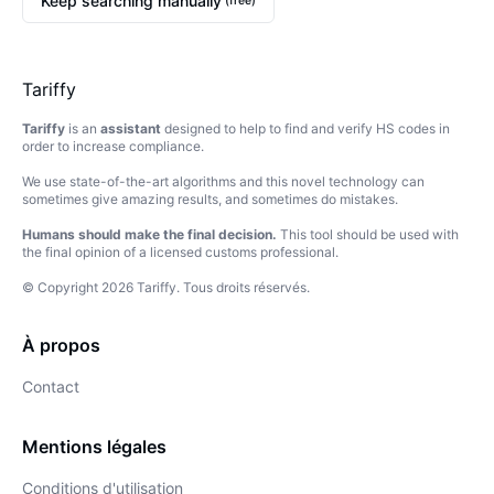
Keep searching manually
(free)
Tariffy
Tariffy
is an
assistant
designed to help to find and verify HS codes in
order to increase compliance.
We use state-of-the-art algorithms and this novel technology can
sometimes give amazing results, and sometimes do mistakes.
Humans should make the final decision.
This tool should be used with
the final opinion of a licensed customs professional.
© Copyright
2026
Tariffy
.
Tous droits réservés.
À propos
Contact
Mentions légales
Conditions d'utilisation