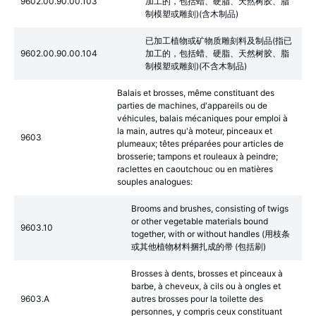
9602.00.90.00.103
加工的，包括蜡、硬脂、天然树胶、脂
制模塑或雕刻)(含木制品)
已加工植物或矿物质雕刻料及制品(指已
9602.00.90.00.104
加工的，包括蜡、硬脂、天然树胶、脂
制模塑或雕刻)(不含木制品)
Balais et brosses, même constituant des
parties de machines, d'appareils ou de
véhicules, balais mécaniques pour emploi à
la main, autres qu'à moteur, pinceaux et
9603
plumeaux; têtes préparées pour articles de
brosserie; tampons et rouleaux à peindre;
raclettes en caoutchouc ou en matières
souples analogues:
Brooms and brushes, consisting of twigs
or other vegetable materials bound
9603.10
together, with or without handles (用枝条
或其他植物材料捆扎成的帚 (包括刷)
Brosses à dents, brosses et pinceaux à
barbe, à cheveux, à cils ou à ongles et
9603.A
autres brosses pour la toilette des
personnes, y compris ceux constituant