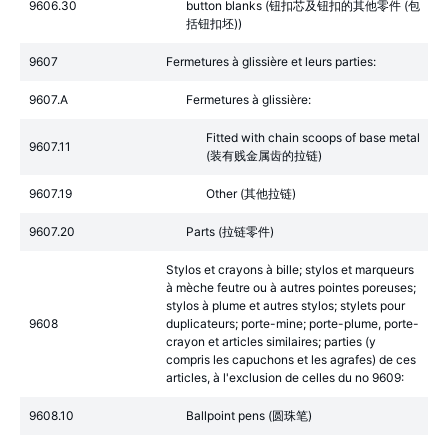
9606.30
button blanks (钮扣芯及钮扣的其他零件 (包
括钮扣坯))
9607
Fermetures à glissière et leurs parties:
9607.A
Fermetures à glissière:
Fitted with chain scoops of base metal
9607.11
(装有贱金属齿的拉链)
9607.19
Other (其他拉链)
9607.20
Parts (拉链零件)
Stylos et crayons à bille; stylos et marqueurs
à mèche feutre ou à autres pointes poreuses;
stylos à plume et autres stylos; stylets pour
9608
duplicateurs; porte-mine; porte-plume, porte-
crayon et articles similaires; parties (y
compris les capuchons et les agrafes) de ces
articles, à l'exclusion de celles du no 9609:
9608.10
Ballpoint pens (圆珠笔)