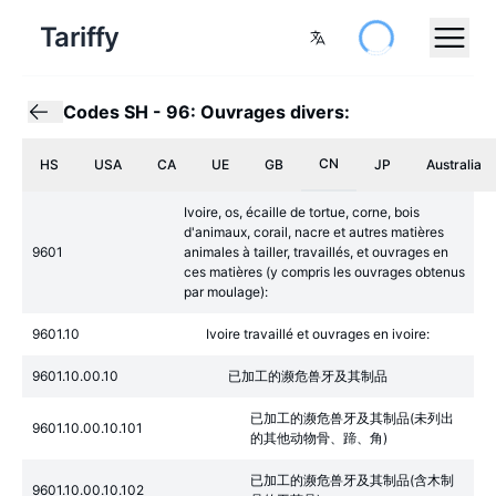
Tariffy
Codes SH
-
96: Ouvrages divers:
CN
HS
USA
CA
UE
GB
JP
Australia
Ivoire, os, écaille de tortue, corne, bois
d'animaux, corail, nacre et autres matières
9601
animales à tailler, travaillés, et ouvrages en
ces matières (y compris les ouvrages obtenus
par moulage):
9601.10
Ivoire travaillé et ouvrages en ivoire:
9601.10.00.10
已加工的濒危兽牙及其制品
已加工的濒危兽牙及其制品(未列出
9601.10.00.10.101
的其他动物骨、蹄、角)
已加工的濒危兽牙及其制品(含木制
9601.10.00.10.102