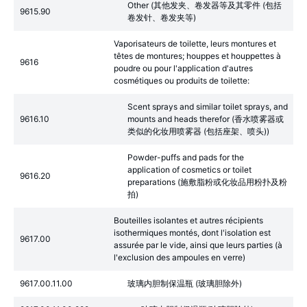
Other (其他发夹、卷发器等及其零件 (包括
9615.90
卷发针、卷发夹等)
Vaporisateurs de toilette, leurs montures et
têtes de montures; houppes et houppettes à
9616
poudre ou pour l'application d'autres
cosmétiques ou produits de toilette:
Scent sprays and similar toilet sprays, and
9616.10
mounts and heads therefor (香水喷雾器或
类似的化妆用喷雾器 (包括座架、喷头))
Powder-puffs and pads for the
application of cosmetics or toilet
9616.20
preparations (施敷脂粉或化妆品用粉扑及粉
拍)
Bouteilles isolantes et autres récipients
isothermiques montés, dont l'isolation est
9617.00
assurée par le vide, ainsi que leurs parties (à
l'exclusion des ampoules en verre)
9617.00.11.00
玻璃内胆制保温瓶 (玻璃胆除外)