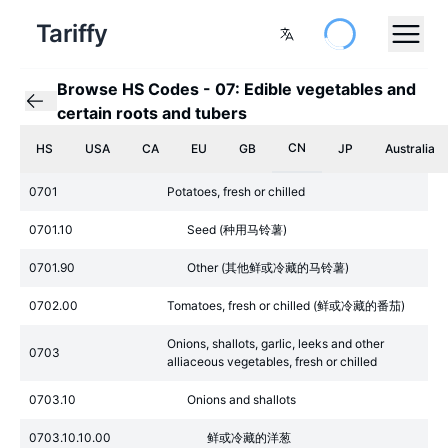
Tariffy
Browse HS Codes
-
07: Edible vegetables and
certain roots and tubers
CN
HS
USA
CA
EU
GB
JP
Australia
0701
Potatoes, fresh or chilled
0701.10
Seed (种用马铃薯)
0701.90
Other (其他鲜或冷藏的马铃薯)
0702.00
Tomatoes, fresh or chilled (鲜或冷藏的番茄)
Onions, shallots, garlic, leeks and other
0703
alliaceous vegetables, fresh or chilled
0703.10
Onions and shallots
0703.10.10.00
鲜或冷藏的洋葱