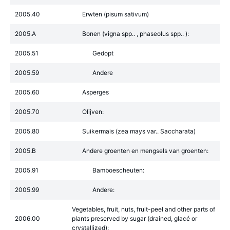
2005.40
Erwten (pisum sativum)
2005.A
Bonen (vigna spp.. , phaseolus spp.. ):
2005.51
Gedopt
2005.59
Andere
2005.60
Asperges
2005.70
Olijven:
2005.80
Suikermais (zea mays var.. Saccharata)
2005.B
Andere groenten en mengsels van groenten:
2005.91
Bamboescheuten:
2005.99
Andere:
Vegetables, fruit, nuts, fruit-peel and other parts of
2006.00
plants preserved by sugar (drained, glacé or
crystallized):