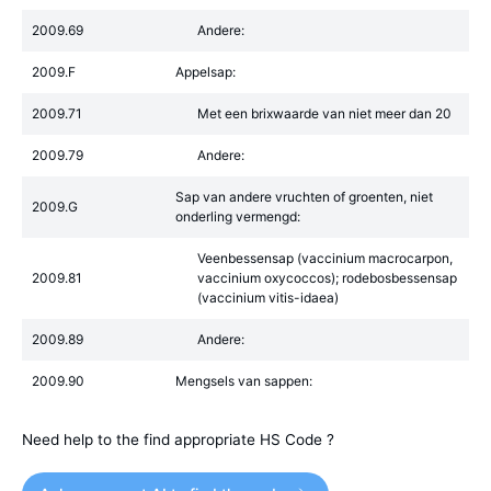
2009.69
Andere:
2009.F
Appelsap:
2009.71
Met een brixwaarde van niet meer dan 20
2009.79
Andere:
Sap van andere vruchten of groenten, niet
2009.G
onderling vermengd:
Veenbessensap (vaccinium macrocarpon,
2009.81
vaccinium oxycoccos); rodebosbessensap
(vaccinium vitis-idaea)
2009.89
Andere:
2009.90
Mengsels van sappen:
Need help to the find appropriate HS Code ?