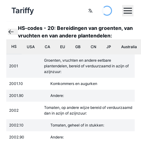
Tariffy
HS-codes
-
20: Bereidingen van groenten, van
vruchten en van andere plantendelen:
HS
USA
CA
EU
GB
CN
JP
Australia
Groenten, vruchten en andere eetbare
2001
plantendelen, bereid of verduurzaamd in azijn of
azijnzuur:
2001.10
Komkommers en augurken
2001.90
Andere:
Tomaten, op andere wijze bereid of verduurzaamd
2002
dan in azijn of azijnzuur:
2002.10
Tomaten, geheel of in stukken:
2002.90
Andere: