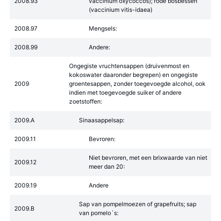
2008.93
vaccinium oxycoccos); rode bosbessen
(vaccinium vitis-idaea)
2008.97
Mengsels:
2008.99
Andere:
Ongegiste vruchtensappen (druivenmost en
kokoswater daaronder begrepen) en ongegiste
2009
groentesappen, zonder toegevoegde alcohol, ook
indien met toegevoegde suiker of andere
zoetstoffen:
2009.A
Sinaasappelsap:
2009.11
Bevroren:
Niet bevroren, met een brixwaarde van niet
2009.12
meer dan 20:
2009.19
Andere
Sap van pompelmoezen of grapefruits; sap
2009.B
van pomelo´s: