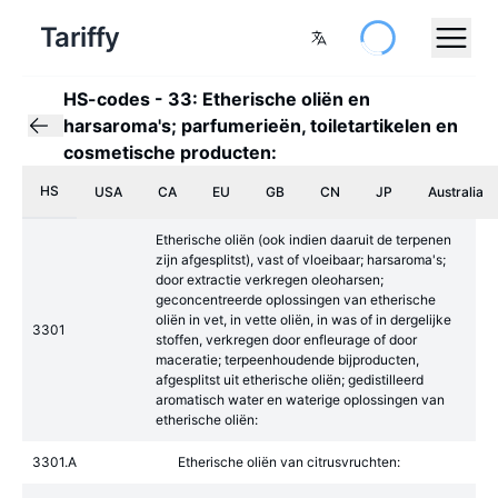
Tariffy
HS-codes
-
33: Etherische oliën en
harsaroma's; parfumerieën, toiletartikelen en
cosmetische producten:
HS
USA
CA
EU
GB
CN
JP
Australia
Etherische oliën (ook indien daaruit de terpenen
zijn afgesplitst), vast of vloeibaar; harsaroma's;
door extractie verkregen oleoharsen;
geconcentreerde oplossingen van etherische
oliën in vet, in vette oliën, in was of in dergelijke
3301
stoffen, verkregen door enfleurage of door
maceratie; terpeenhoudende bijproducten,
afgesplitst uit etherische oliën; gedistilleerd
aromatisch water en waterige oplossingen van
etherische oliën:
3301.A
Etherische oliën van citrusvruchten: