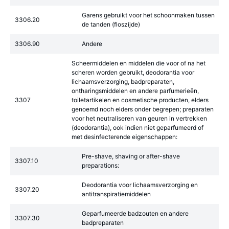
Garens gebruikt voor het schoonmaken tussen
3306.20
de tanden (floszijde)
3306.90
Andere
Scheermiddelen en middelen die voor of na het
scheren worden gebruikt, deodorantia voor
lichaamsverzorging, badpreparaten,
ontharingsmiddelen en andere parfumerieën,
3307
toiletartikelen en cosmetische producten, elders
genoemd noch elders onder begrepen; preparaten
voor het neutraliseren van geuren in vertrekken
(deodorantia), ook indien niet geparfumeerd of
met desinfecterende eigenschappen:
Pre-shave, shaving or after-shave
3307.10
preparations:
Deodorantia voor lichaamsverzorging en
3307.20
antitranspiratiemiddelen
Geparfumeerde badzouten en andere
3307.30
badpreparaten