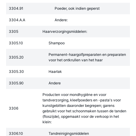
3304.91
Poeder, ook indien geperst
3304.A.A
Andere:
3305
Haarverzorgingsmiddelen:
3305.10
Shampoo
Permanent-haargolfpreparaten en preparaten
3305.20
voor het ontkrullen van het haar
3305.30
Haarlak
3305.90
Andere
Producten voor mondhygiëne en voor
tandverzorging, kleefpoeders en -pasta's voor
kunstgebitten daaronder begrepen; garens
3306
gebruikt voor het schoonmaken tussen de tanden
(floszijde), opgemaakt voor de verkoop in het
klein:
3306.10
Tandreinigingsmiddelen