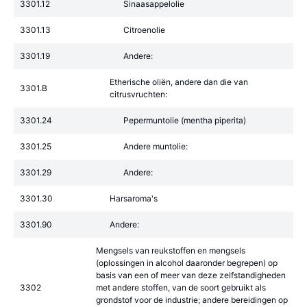
3301.12
Sinaasappelolie
3301.13
Citroenolie
3301.19
Andere:
Etherische oliën, andere dan die van
3301.B
citrusvruchten:
3301.24
Pepermuntolie (mentha piperita)
3301.25
Andere muntolie:
3301.29
Andere:
3301.30
Harsaroma's
3301.90
Andere:
Mengsels van reukstoffen en mengsels
(oplossingen in alcohol daaronder begrepen) op
basis van een of meer van deze zelfstandigheden
3302
met andere stoffen, van de soort gebruikt als
grondstof voor de industrie; andere bereidingen op