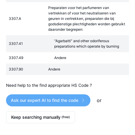
Preparaten voor het parfumeren van
vertrekken of voor het neutraliseren van
3307.A
geuren in vertrekken, preparaten die bij
godsdienstige plechtigheden worden gebruikt
daaronder begrepen:
"Agarbatti" and other odoriferous
3307.41
preparations which operate by burning
3307.49
Andere
3307.90
Andere
Need help to the find appropriate HS Code ?
or
Ask our expert AI to find the code
Keep searching manually
(free)