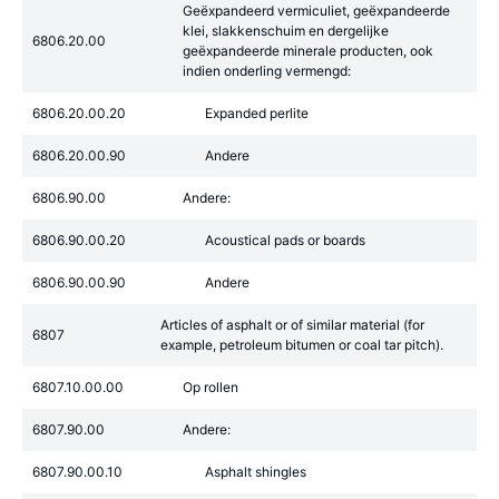
Geëxpandeerd vermiculiet, geëxpandeerde
klei, slakkenschuim en dergelijke
6806.20.00
geëxpandeerde minerale producten, ook
indien onderling vermengd:
6806.20.00.20
Expanded perlite
6806.20.00.90
Andere
6806.90.00
Andere:
6806.90.00.20
Acoustical pads or boards
6806.90.00.90
Andere
Articles of asphalt or of similar material (for
6807
example, petroleum bitumen or coal tar pitch).
6807.10.00.00
Op rollen
6807.90.00
Andere:
6807.90.00.10
Asphalt shingles