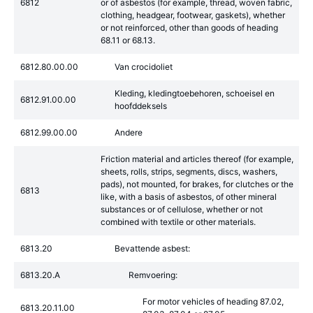
6812
or of asbestos (for example, thread, woven fabric,
clothing, headgear, footwear, gaskets), whether
or not reinforced, other than goods of heading
68.11 or 68.13.
6812.80.00.00
Van crocidoliet
Kleding, kledingtoebehoren, schoeisel en
6812.91.00.00
hoofddeksels
6812.99.00.00
Andere
Friction material and articles thereof (for example,
sheets, rolls, strips, segments, discs, washers,
pads), not mounted, for brakes, for clutches or the
6813
like, with a basis of asbestos, of other mineral
substances or of cellulose, whether or not
combined with textile or other materials.
6813.20
Bevattende asbest:
6813.20.A
Remvoering:
For motor vehicles of heading 87.02,
6813.20.11.00