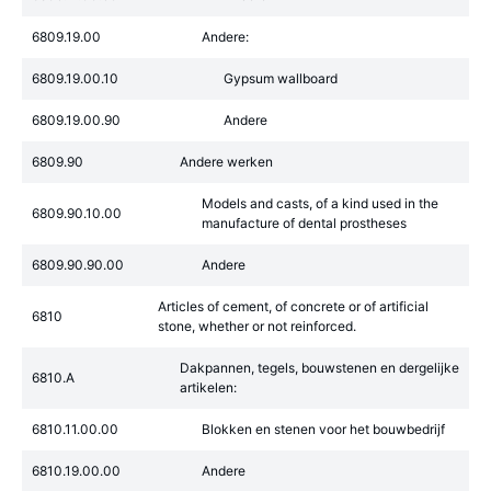
6809.19.00
Andere:
6809.19.00.10
Gypsum wallboard
6809.19.00.90
Andere
6809.90
Andere werken
Models and casts, of a kind used in the
6809.90.10.00
manufacture of dental prostheses
6809.90.90.00
Andere
Articles of cement, of concrete or of artificial
6810
stone, whether or not reinforced.
Dakpannen, tegels, bouwstenen en dergelijke
6810.A
artikelen:
6810.11.00.00
Blokken en stenen voor het bouwbedrijf
6810.19.00.00
Andere