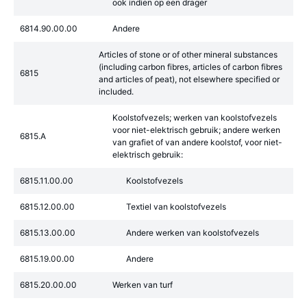
ook indien op een drager
6814.90.00.00
Andere
Articles of stone or of other mineral substances
(including carbon fibres, articles of carbon fibres
6815
and articles of peat), not elsewhere specified or
included.
Koolstofvezels; werken van koolstofvezels
voor niet-elektrisch gebruik; andere werken
6815.A
van grafiet of van andere koolstof, voor niet-
elektrisch gebruik:
6815.11.00.00
Koolstofvezels
6815.12.00.00
Textiel van koolstofvezels
6815.13.00.00
Andere werken van koolstofvezels
6815.19.00.00
Andere
6815.20.00.00
Werken van turf