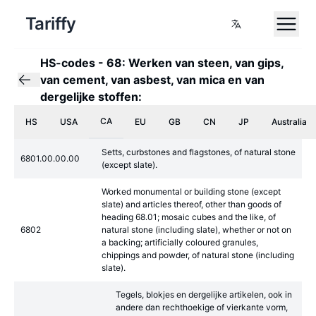
Tariffy
HS-codes
-
68: Werken van steen, van gips,
van cement, van asbest, van mica en van
dergelijke stoffen:
CA
HS
USA
EU
GB
CN
JP
Australia
Setts, curbstones and flagstones, of natural stone
6801.00.00.00
(except slate).
Worked monumental or building stone (except
slate) and articles thereof, other than goods of
heading 68.01; mosaic cubes and the like, of
6802
natural stone (including slate), whether or not on
a backing; artificially coloured granules,
chippings and powder, of natural stone (including
slate).
Tegels, blokjes en dergelijke artikelen, ook in
andere dan rechthoekige of vierkante vorm,