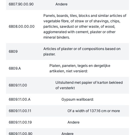
6807.90.00.90
Andere
Panels, boards, tiles, blocks and similar articles of
vegetable fibre, of straw or of shavings, chips,
6808.00.00.00
particles, sawdust or other waste, of wood,
agglomerated with cement, plaster or other
mineral binders.
Articles of plaster or of compositions based on
6809
plaster.
Platen, panelen, tegels en dergelijke
6809.A
artikelen, niet versierd:
Uitsluitend met papier of karton bekleed
6809.11.00
of versterkt
6809.11.00.A
Gypsum wallboard:
6809.11.00.11
Of a width of 137.16 cm or more
6809.11.00.19
Andere
6809.11.00.90
Andere