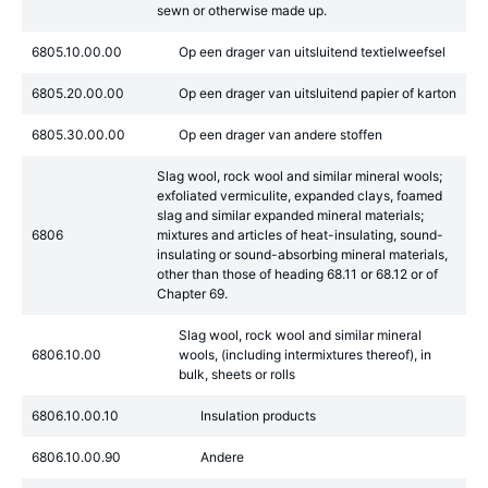
sewn or otherwise made up.
6805.10.00.00
Op een drager van uitsluitend textielweefsel
6805.20.00.00
Op een drager van uitsluitend papier of karton
6805.30.00.00
Op een drager van andere stoffen
Slag wool, rock wool and similar mineral wools;
exfoliated vermiculite, expanded clays, foamed
slag and similar expanded mineral materials;
6806
mixtures and articles of heat-insulating, sound-
insulating or sound-absorbing mineral materials,
other than those of heading 68.11 or 68.12 or of
Chapter 69.
Slag wool, rock wool and similar mineral
6806.10.00
wools, (including intermixtures thereof), in
bulk, sheets or rolls
6806.10.00.10
Insulation products
6806.10.00.90
Andere