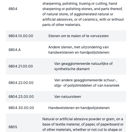
sharpening, polishing, trueing or cutting, hand
6804
sharpening or polishing stones, and parts thereof,
of natural stone, of agglomerated natural or
artificial abrasives, or of ceramics, with or without
parts of other materials.
6804.10.00.00
Stenen om te malen of te vervezelen
Andere stenen, met uitzondering van
6804.A
handwetstenen en handpolijststenen:
Van geagglomereerde natuurlijke of
6804.21.00.00
synthetische diamant
Van andere geagglomereerde schuur-,
6804.22.00.00
slijp- of polijstmiddelen of van keramiek
6804.23.00.00
Van natuursteen
6804.30.00.00
Handwetstenen en handpolijststenen
Natural or artificial abrasive powder or grain, on a
base of textile material, of paper, of paperboard or
6805
of other materials, whether or not cut to shape or