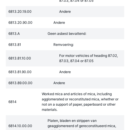
87.03, 87.04 or 87.05
6813.20.19.00
Andere
6813.20.90.00
Andere
6813.A
Geen asbest bevattend:
6813.81
Remvoering:
For motor vehicles of heading 87.02,
6813.81.10.00
87.03, 87.04 or 87.05
6813.81.90.00
Andere
6813.89.00.00
Andere
Worked mica and articles of mica, including
agglomerated or reconstituted mica, whether or
6814
not on a support of paper, paperboard or other
materials.
Platen, bladen en strippen van
6814.10.00.00
geagglomereerd of gereconstitueerd mica,