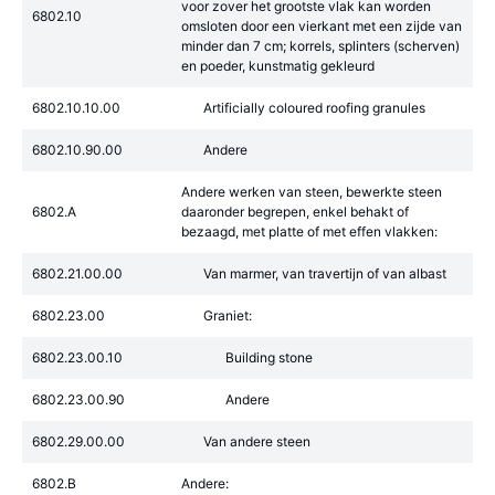
voor zover het grootste vlak kan worden
6802.10
omsloten door een vierkant met een zijde van
minder dan 7 cm; korrels, splinters (scherven)
en poeder, kunstmatig gekleurd
6802.10.10.00
Artificially coloured roofing granules
6802.10.90.00
Andere
Andere werken van steen, bewerkte steen
6802.A
daaronder begrepen, enkel behakt of
bezaagd, met platte of met effen vlakken:
6802.21.00.00
Van marmer, van travertijn of van albast
6802.23.00
Graniet:
6802.23.00.10
Building stone
6802.23.00.90
Andere
6802.29.00.00
Van andere steen
6802.B
Andere: