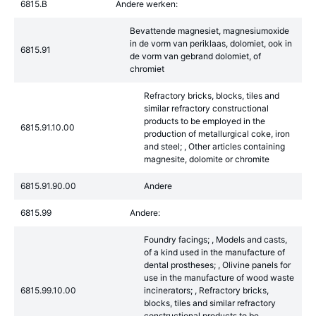
6815.B
Andere werken:
Bevattende magnesiet, magnesiumoxide
in de vorm van periklaas, dolomiet, ook in
6815.91
de vorm van gebrand dolomiet, of
chromiet
Refractory bricks, blocks, tiles and
similar refractory constructional
products to be employed in the
6815.91.10.00
production of metallurgical coke, iron
and steel; , Other articles containing
magnesite, dolomite or chromite
6815.91.90.00
Andere
6815.99
Andere:
Foundry facings; , Models and casts,
of a kind used in the manufacture of
dental prostheses; , Olivine panels for
use in the manufacture of wood waste
6815.99.10.00
incinerators; , Refractory bricks,
blocks, tiles and similar refractory
constructional products to be