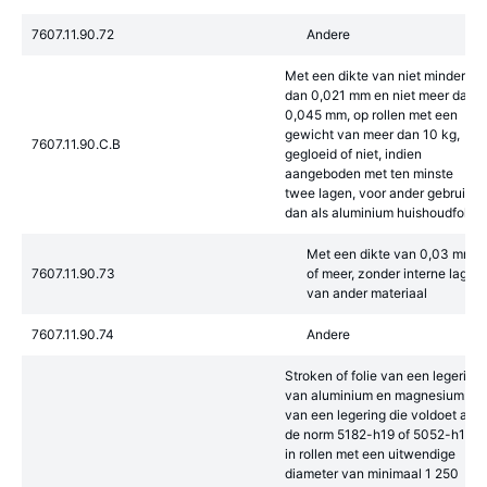
7607.11.90.72
Andere
Met een dikte van niet minder
dan 0,021 mm en niet meer dan
0,045 mm, op rollen met een
gewicht van meer dan 10 kg,
7607.11.90.C.B
gegloeid of niet, indien
aangeboden met ten minste
twee lagen, voor ander gebruik
dan als aluminium huishoudfolie:
Met een dikte van 0,03 mm
7607.11.90.73
of meer, zonder interne lagen
van ander materiaal
7607.11.90.74
Andere
Stroken of folie van een legering
van aluminium en magnesium:-
van een legering die voldoet aan
de norm 5182-h19 of 5052-h19,-
in rollen met een uitwendige
diameter van minimaal 1 250