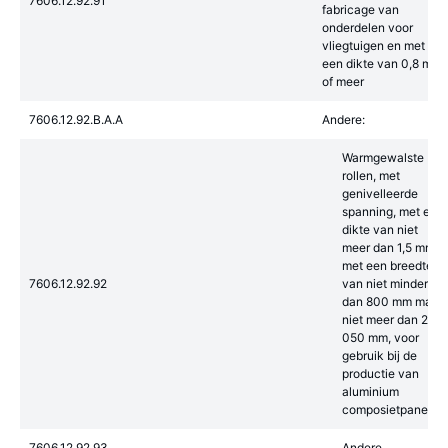
7606.12.92.91
fabricage van
onderdelen voor
vliegtuigen en met
een dikte van 0,8 mm
of meer
7606.12.92.B.A.A
Andere:
Warmgewalste
rollen, met
genivelleerde
spanning, met een
dikte van niet
meer dan 1,5 mm,
met een breedte
7606.12.92.92
van niet minder
dan 800 mm maar
niet meer dan 2
050 mm, voor
gebruik bij de
productie van
aluminium
composietpanelen
7606.12.92.93
Andere