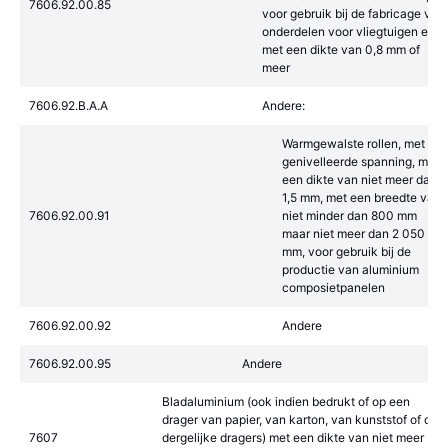
7606.92.00.85
voor gebruik bij de fabricage van
onderdelen voor vliegtuigen en
met een dikte van 0,8 mm of
meer
7606.92.B.A.A
Andere:
Warmgewalste rollen, met
genivelleerde spanning, met
een dikte van niet meer dan
1,5 mm, met een breedte van
7606.92.00.91
niet minder dan 800 mm
maar niet meer dan 2 050
mm, voor gebruik bij de
productie van aluminium
composietpanelen
7606.92.00.92
Andere
7606.92.00.95
Andere
Bladaluminium (ook indien bedrukt of op een
drager van papier, van karton, van kunststof of op
7607
dergelijke dragers) met een dikte van niet meer