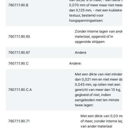
7607.11.90.B
0,070 mm of meer maar niet meer
dan 0,125 mm, - met een kubieke
textuur, bestemd voor
hoogspanningsetsen:
Zonder interne lagen van ander
7607.11.90.65
materiaal, opgerold of in
opgerolde strippen
7607.11.90.67
Andere
7607.11.90.C
Andere:
Met een dikte van niet minder
dan 0,021 mm en niet meer dan
0,045 mm, op rollen met een
7607.11.90.C.A
gewicht van meer dan 10 kg,
gegloeid of niet, indien
aangeboden met ten minste
twee lagen:
Met een dikte van 0,03 mm
7607.11.90.71
of meer, zonder interne lagen
van ander materiaal