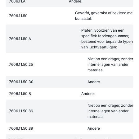
7606.11.A
Andere:
Geverfd, gevernist of bekleed met
7606.11.50
kunststof:
Platen, voorzien van een
specifiek fabricagenummer,
7606.11.50.A
bestemd voor bepaalde typen
van luchtvaartuigen:
Niet op een drager, zonder
7606.11.50.25
interne lagen van ander
materiaal
7606.11.50.30
Andere
7606.11.50.B
Andere:
Niet op een drager, zonder
7606.11.50.86
interne lagen van ander
materiaal
7606.11.50.89
Andere