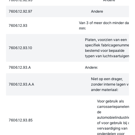
7606.12.92.97
Andere
Van 3 of meer doch minder dan 6
7606.12.93
mm:
Platen, voorzien van een
specifiek fabricagenummer,
7606.12.93.10
bestemd voor bepaalde
typen van luchtvaartuigen
7606.12.93.A
Andere:
Niet op een drager,
7606.12.93.A.A
zonder interne lagen van
ander materiaal:
Voor gebruik als
carrosseriepanelen in
de
automobielindustrie
7606.12.93.85
of voor gebruik bij de
vervaardiging van
onderdelen voor