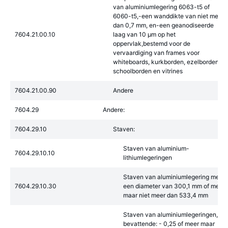
van aluminiumlegering 6063-t5 of
6060-t5,-een wanddikte van niet meer
dan 0,7 mm, en-een geanodiseerde
7604.21.00.10
laag van 10 µm op het
oppervlak,bestemd voor de
vervaardiging van frames voor
whiteboards, kurkborden, ezelborden,
schoolborden en vitrines
7604.21.00.90
Andere
7604.29
Andere:
7604.29.10
Staven:
Staven van aluminium-
7604.29.10.10
lithiumlegeringen
Staven van aluminiumlegering met
7604.29.10.30
een diameter van 300,1 mm of meer,
maar niet meer dan 533,4 mm
Staven van aluminiumlegeringen,
bevattende: - 0,25 of meer maar