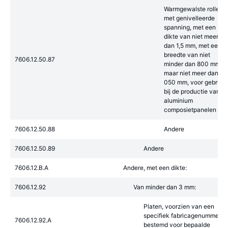
Warmgewalste rollen,
met genivelleerde
spanning, met een
dikte van niet meer
dan 1,5 mm, met een
breedte van niet
7606.12.50.87
minder dan 800 mm
maar niet meer dan 2
050 mm, voor gebruik
bij de productie van
aluminium
composietpanelen
7606.12.50.88
Andere
7606.12.50.89
Andere
7606.12.B.A
Andere, met een dikte:
7606.12.92
Van minder dan 3 mm:
Platen, voorzien van een
specifiek fabricagenummer,
7606.12.92.A
bestemd voor bepaalde