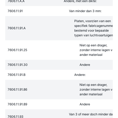
7606.11.A.A
Andere, met een dikte:
7606.11.91
Van minder dan 3 mm:
Platen, voorzien van een
specifiek fabricagenummer,
7606.11.91.A
bestemd voor bepaalde
typen van luchtvaartuigen:
Niet op een drager,
7606.11.91.25
zonder interne lagen van
ander materiaal
7606.11.91.30
Andere
7606.11.91.B
Andere:
Niet op een drager,
7606.11.91.86
zonder interne lagen van
ander materiaal
7606.11.91.89
Andere
Van 3 of meer doch minder dan 6
7606.11.93