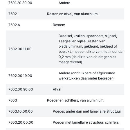
7601.20.80.00
Andere
7602
Resten en afval, van aluminium:
7602.A
Resten:
Draaisel, krullen, spaanders, slijpsel,
zaagsel en vijlsel; resten van
bladaluminium, gekleurd, bekleed of
7602.00.11.00
beplakt, met een dikte van niet meer dan
0,2 mm (de dikte van de drager niet
meegerekend)
Andere (onbruikbare of afgekeurde
7602.00.19.00
werkstukken daaronder begrepen)
7602.00.90.00
Afval
7603
Poeder en schilfers, van aluminium:
7603.10.00.00
Poeder, ander dan met lamellaire structuur
7603.20.00.00
Poeder met lamellaire structuur; schilfers