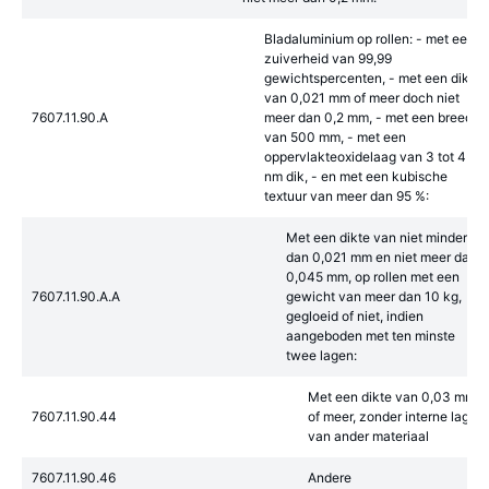
Bladaluminium op rollen: - met een
zuiverheid van 99,99
gewichtspercenten, - met een dikte
van 0,021 mm of meer doch niet
7607.11.90.A
meer dan 0,2 mm, - met een breedte
van 500 mm, - met een
oppervlakteoxidelaag van 3 tot 4
nm dik, - en met een kubische
textuur van meer dan 95 %:
Met een dikte van niet minder
dan 0,021 mm en niet meer dan
0,045 mm, op rollen met een
7607.11.90.A.A
gewicht van meer dan 10 kg,
gegloeid of niet, indien
aangeboden met ten minste
twee lagen:
Met een dikte van 0,03 mm
7607.11.90.44
of meer, zonder interne lagen
van ander materiaal
7607.11.90.46
Andere