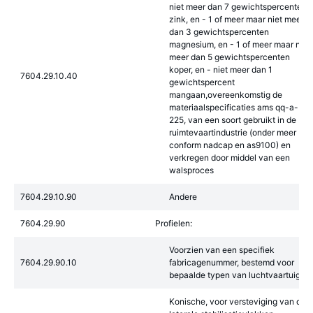
niet meer dan 7 gewichtspercenten
zink, en - 1 of meer maar niet meer
dan 3 gewichtspercenten
magnesium, en - 1 of meer maar niet
meer dan 5 gewichtspercenten
koper, en - niet meer dan 1
7604.29.10.40
gewichtspercent
mangaan,overeenkomstig de
materiaalspecificaties ams qq-a-
225, van een soort gebruikt in de
ruimtevaartindustrie (onder meer
conform nadcap en as9100) en
verkregen door middel van een
walsproces
7604.29.10.90
Andere
7604.29.90
Profielen:
Voorzien van een specifiek
7604.29.90.10
fabricagenummer, bestemd voor
bepaalde typen van luchtvaartuigen
Konische, voor versteviging van de