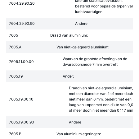
laterale stabilisatievlakken,
7604.29.90.20
bestemd voor bepaalde typen van
luchtvaartuigen
7604.29.90.90
Andere
7605
Draad van aluminium:
7605.A
Van niet-gelegeerd aluminium:
Waarvan de grootste afmeting van de
7605.11.00.00
dwarsdoorsnede 7 mm overtreft
7605.19
Ander:
Draad van niet-gelegeerd aluminium,
met een diameter van 2 of meer doch
7605.19.00.10
niet meer dan 6 mm, bedekt met een
laag van koper met een dikte van 0,032
of meer doch niet meer dan 0,117 mm
7605.19.00.90
Andere
7605.B
Van aluminiumlegeringen: