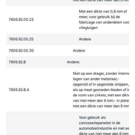
Met een dikte van 0,8 mm of
meer, voor gebruik bij de
7606.92.00.23
fabricage van onderdelen voor
vliegtuigen
7606.92.00.25
Andere
7606.92.00.30
Andere
7606.92.B
Andere:
Niet op een drager, zonder interne
lagen van ander materiaal,-
opgerold of in opgerolde strippen,
7606.92.B.A
als op maat gesneden bladen of in
de vorm van cirkels; met een dikte
van niet meer dan 6 mm;- in platen,
met een dikte van meer dan 6 mm:
Voor gebruik als
carrosseriepanelen in de
automobielindustrie en met een
dikte van niet meer dan 6 mm, of