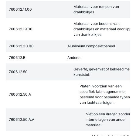
Materiaal voor rompen van
7606.12.11.00
drankblikjes
Materiaal voor bodems van
7606.12.19.00
drankblikjes en materiaal voor lipjes
van drankblikjes
7606.12.30.00
Aluminium composietpaneel
7606.12.B
Andere:
Geverfd, gevernist of bekleed met
7606.12.50
kunststof:
Platen, voorzien van een
specifiek fabricagenummer,
7606.12.50.A
bestemd voor bepaalde typen
van luchtvaartuigen:
Niet op een drager, zonder
7606.12.50.A.A
interne lagen van ander
materiaal: