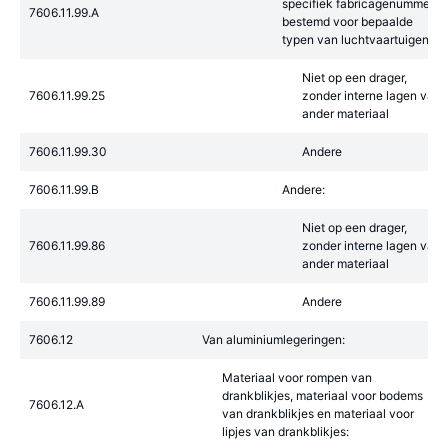
specifiek fabricagenummer,
7606.11.99.A
bestemd voor bepaalde
typen van luchtvaartuigen:
Niet op een drager,
7606.11.99.25
zonder interne lagen van
ander materiaal
7606.11.99.30
Andere
7606.11.99.B
Andere:
Niet op een drager,
7606.11.99.86
zonder interne lagen van
ander materiaal
7606.11.99.89
Andere
7606.12
Van aluminiumlegeringen:
Materiaal voor rompen van
drankblikjes, materiaal voor bodems
7606.12.A
van drankblikjes en materiaal voor
lipjes van drankblikjes: