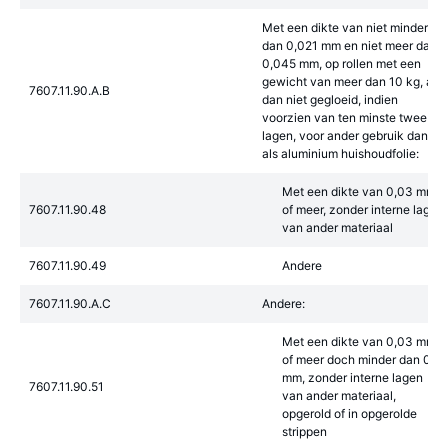
Met een dikte van niet minder
dan 0,021 mm en niet meer dan
0,045 mm, op rollen met een
gewicht van meer dan 10 kg, al
7607.11.90.A.B
dan niet gegloeid, indien
voorzien van ten minste twee
lagen, voor ander gebruik dan
als aluminium huishoudfolie:
Met een dikte van 0,03 mm
7607.11.90.48
of meer, zonder interne lagen
van ander materiaal
7607.11.90.49
Andere
7607.11.90.A.C
Andere:
Met een dikte van 0,03 mm
of meer doch minder dan 0,2
mm, zonder interne lagen
7607.11.90.51
van ander materiaal,
opgerold of in opgerolde
strippen