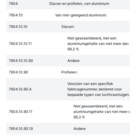
7604
Staven en profielen, van aluminium:
7604.10
Van niet-gelegeerd aluminium:
7604.10.10
Staven:
Niet geassembleerd, met een
7604.10.10.11
aluminiumgehalte van niet meer dan
99,3 %
7604.10.10.90
Andere
7604.10.90
Profielen:
Voorzien van een specifiek
7604.10.90.A
fabricagenummer, bestemd voor
bepaalde typen van luchtvaartuigen:
Niet geassembleerd, met een
7604.10.90.11
aluminiumgehalte van niet meer dan
99,3 %
7604.10.90.19
Andere