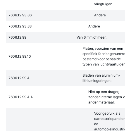
vliegtuigen
7606.12.93.86
Andere
7606.12.93.88
Andere
7606.12.99
Van 6 mm of meer:
Platen, voorzien van een
specifiek fabricagenummer,
7606.12.99.10
bestemd voor bepaalde
typen van luchtvaartuigen
Bladen van aluminium-
7606.12.99.A
lithiumlegeringen:
Niet op een drager,
7606.12.99.A.A
zonder interne lagen van
ander materiaal:
Voor gebruik als
carrosseriepanelen in
de
automobielindustrie