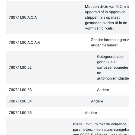
Met een dikte van 0,2 mm,
opgerold of in opgerolde
7607.11.90.A.C.A
strippen, als op maat
gesneden bladen of in de
vorm van cirkels:
Zonder interne lagen van
7607.11.90.A.C.A.A
ander materiaal:
Gelegeerd, voor
gebruik als
7607.11.90.52
carrosseriepanelen in
de
automobielindustrie
7607.11.90.53
Andere
7607.11.90.54
Andere
7607.11.90.56
Andere
Bladaluminium met de volgende
parameters: - een aluminiumgehalte
van 99,98 % of meer, - een dikte van