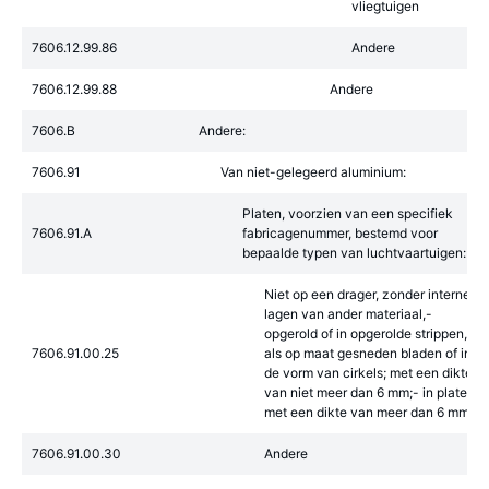
vliegtuigen
7606.12.99.86
Andere
7606.12.99.88
Andere
7606.B
Andere:
7606.91
Van niet-gelegeerd aluminium:
Platen, voorzien van een specifiek
7606.91.A
fabricagenummer, bestemd voor
bepaalde typen van luchtvaartuigen:
Niet op een drager, zonder interne
lagen van ander materiaal,-
opgerold of in opgerolde strippen,
7606.91.00.25
als op maat gesneden bladen of in
de vorm van cirkels; met een dikte
van niet meer dan 6 mm;- in platen,
met een dikte van meer dan 6 mm
7606.91.00.30
Andere