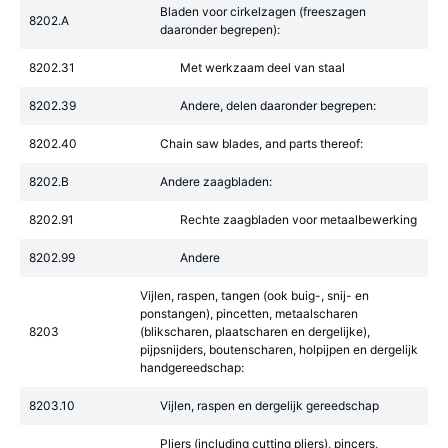
Bladen voor cirkelzagen (freeszagen
8202.A
daaronder begrepen):
8202.31
Met werkzaam deel van staal
8202.39
Andere, delen daaronder begrepen:
8202.40
Chain saw blades, and parts thereof:
8202.B
Andere zaagbladen:
8202.91
Rechte zaagbladen voor metaalbewerking
8202.99
Andere
Vijlen, raspen, tangen (ook buig-, snij- en
ponstangen), pincetten, metaalscharen
8203
(blikscharen, plaatscharen en dergelijke),
pijpsnijders, boutenscharen, holpijpen en dergelijk
handgereedschap:
8203.10
Vijlen, raspen en dergelijk gereedschap
Pliers (including cutting pliers), pincers,