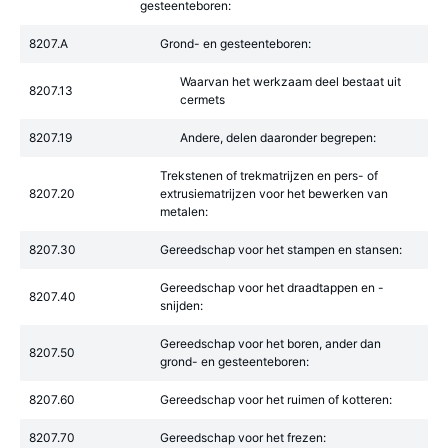
gesteenteboren:
8207.A
Grond- en gesteenteboren:
Waarvan het werkzaam deel bestaat uit
8207.13
cermets
8207.19
Andere, delen daaronder begrepen:
Trekstenen of trekmatrijzen en pers- of
8207.20
extrusiematrijzen voor het bewerken van
metalen:
8207.30
Gereedschap voor het stampen en stansen:
Gereedschap voor het draadtappen en -
8207.40
snijden:
Gereedschap voor het boren, ander dan
8207.50
grond- en gesteenteboren:
8207.60
Gereedschap voor het ruimen of kotteren:
8207.70
Gereedschap voor het frezen: