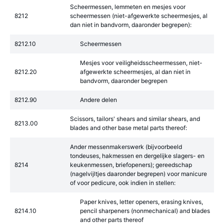
Scheermessen, lemmeten en mesjes voor
8212
scheermessen (niet-afgewerkte scheermesjes, al
dan niet in bandvorm, daaronder begrepen):
8212.10
Scheermessen
Mesjes voor veiligheidsscheermessen, niet-
8212.20
afgewerkte scheermesjes, al dan niet in
bandvorm, daaronder begrepen
8212.90
Andere delen
Scissors, tailors' shears and similar shears, and
8213.00
blades and other base metal parts thereof:
Ander messenmakerswerk (bijvoorbeeld
tondeuses, hakmessen en dergelijke slagers- en
8214
keukenmessen, briefopeners); gereedschap
(nagelvijltjes daaronder begrepen) voor manicure
of voor pedicure, ook indien in stellen:
Paper knives, letter openers, erasing knives,
8214.10
pencil sharpeners (nonmechanical) and blades
and other parts thereof