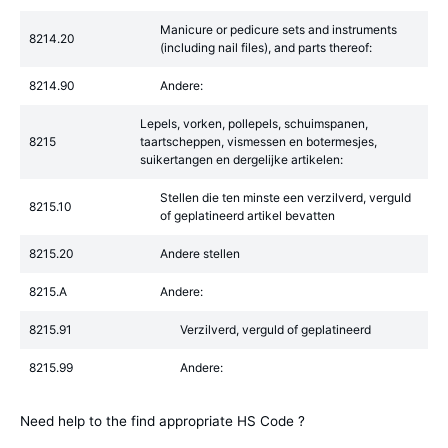
Manicure or pedicure sets and instruments
8214.20
(including nail files), and parts thereof:
8214.90
Andere:
Lepels, vorken, pollepels, schuimspanen,
8215
taartscheppen, vismessen en botermesjes,
suikertangen en dergelijke artikelen:
Stellen die ten minste een verzilverd, verguld
8215.10
of geplatineerd artikel bevatten
8215.20
Andere stellen
8215.A
Andere:
8215.91
Verzilverd, verguld of geplatineerd
8215.99
Andere:
Need help to the find appropriate HS Code ?