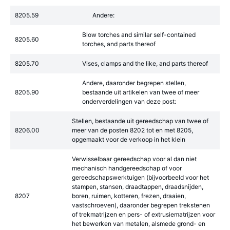
8205.59
Andere:
Blow torches and similar self-contained
8205.60
torches, and parts thereof
8205.70
Vises, clamps and the like, and parts thereof
Andere, daaronder begrepen stellen,
8205.90
bestaande uit artikelen van twee of meer
onderverdelingen van deze post:
Stellen, bestaande uit gereedschap van twee of
8206.00
meer van de posten 8202 tot en met 8205,
opgemaakt voor de verkoop in het klein
Verwisselbaar gereedschap voor al dan niet
mechanisch handgereedschap of voor
gereedschapswerktuigen (bijvoorbeeld voor het
stampen, stansen, draadtappen, draadsnijden,
8207
boren, ruimen, kotteren, frezen, draaien,
vastschroeven), daaronder begrepen trekstenen
of trekmatrijzen en pers- of extrusiematrijzen voor
het bewerken van metalen, alsmede grond- en