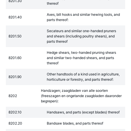
8201.30
thereof
Axes, bill hooks and similar hewing tools, and
8201.40
parts thereof:
Secateurs and similar one-handed pruners
8201.50
and shears (including poultry shears), and
parts thereof
Hedge shears, two-handed pruning shears
8201.60
and similar two-handed shears, and parts
thereof
Other handtools of a kind used in agriculture,
8201.90
horticulture or forestry, and parts thereof:
Handzagen; zaagbladen van alle soorten
8202
(freeszagen en ongetande zaagbladen daaronder
begrepen):
8202.10
Handsaws, and parts (except blades) thereof
8202.20
Bandsaw blades, and parts thereof