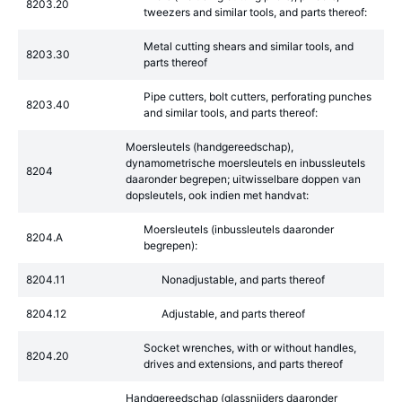
8203.20
tweezers and similar tools, and parts thereof:
Metal cutting shears and similar tools, and
8203.30
parts thereof
Pipe cutters, bolt cutters, perforating punches
8203.40
and similar tools, and parts thereof:
Moersleutels (handgereedschap),
dynamometrische moersleutels en inbussleutels
8204
daaronder begrepen; uitwisselbare doppen van
dopsleutels, ook indien met handvat:
Moersleutels (inbussleutels daaronder
8204.A
begrepen):
8204.11
Nonadjustable, and parts thereof
8204.12
Adjustable, and parts thereof
Socket wrenches, with or without handles,
8204.20
drives and extensions, and parts thereof
Handgereedschap (glassnijders daaronder