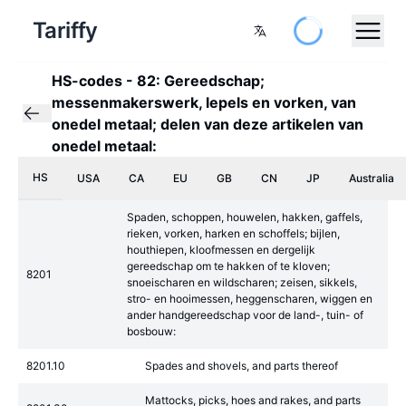
Tariffy
HS-codes
-
82: Gereedschap;
messenmakerswerk, lepels en vorken, van
onedel metaal; delen van deze artikelen van
onedel metaal:
HS
USA
CA
EU
GB
CN
JP
Australia
Spaden, schoppen, houwelen, hakken, gaffels,
rieken, vorken, harken en schoffels; bijlen,
houthiepen, kloofmessen en dergelijk
gereedschap om te hakken of te kloven;
8201
snoeischaren en wildscharen; zeisen, sikkels,
stro- en hooimessen, heggenscharen, wiggen en
ander handgereedschap voor de land-, tuin- of
bosbouw:
8201.10
Spades and shovels, and parts thereof
Mattocks, picks, hoes and rakes, and parts