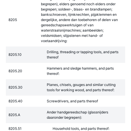
begrepen), elders genoemd noch elders onder
begrepen; soldeer-, blaas- en brandlampen;
bankschroeven, lijmknechten, pijpklemmen en
8205
dergelijke, andere dan toebehoren of delen van
gereedschapswerktuigen of van
waterstraalsnijmachines; aambeelden;
veldsmidsen; slijpstenen met hand- of
voetaandrijving:
Drilling, threading or tapping tools, and parts
8205.10
thereof
Hammers and sledge hammers, and parts
8205.20
thereof:
Planes, chisels, gouges and similar cutting
8205.30
tools for working wood, and parts thereof:
8205.40
Screwdrivers, and parts thereof
Ander handgereedschap (glassnijders
8205.A
daaronder begrepen):
8205.51
Household tools, and parts thereof: