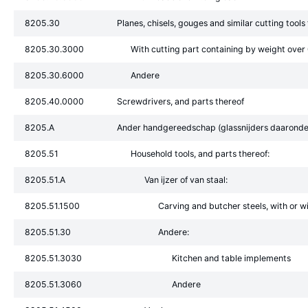
8205.30
Planes, chisels, gouges and similar cutting tool
8205.30.3000
With cutting part containing by weight over
8205.30.6000
Andere
8205.40.0000
Screwdrivers, and parts thereof
8205.A
Ander handgereedschap (glassnijders daaronde
8205.51
Household tools, and parts thereof:
8205.51.A
Van ijzer of van staal:
8205.51.1500
Carving and butcher steels, with or w
8205.51.30
Andere:
8205.51.3030
Kitchen and table implements
8205.51.3060
Andere