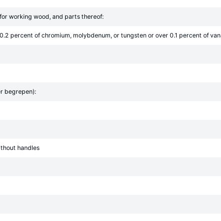
s for working wood, and parts thereof:
 0.2 percent of chromium, molybdenum, or tungsten or over 0.1 percent of va
r begrepen):
ithout handles