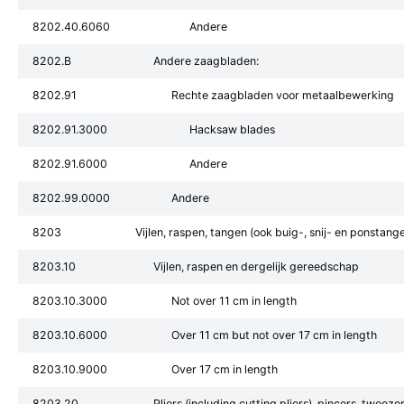
8202.40.6060
Andere
8202.B
Andere zaagbladen:
8202.91
Rechte zaagbladen voor metaalbewerking
8202.91.3000
Hacksaw blades
8202.91.6000
Andere
8202.99.0000
Andere
8203
Vijlen, raspen, tangen (ook buig-, snij- en ponstan
8203.10
Vijlen, raspen en dergelijk gereedschap
8203.10.3000
Not over 11 cm in length
8203.10.6000
Over 11 cm but not over 17 cm in length
8203.10.9000
Over 17 cm in length
8203.20
Pliers (including cutting pliers), pincers, tweeze