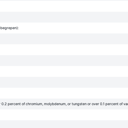
 begrepen):
r 0.2 percent of chromium, molybdenum, or tungsten or over 0.1 percent of v