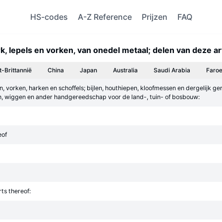
HS-codes
A-Z Reference
Prijzen
FAQ
lepels en vorken, van onedel metaal; delen van deze art
t-Brittannië
China
Japan
Australia
Saudi Arabia
Faroe
, vorken, harken en schoffels; bijlen, houthiepen, kloofmessen en dergelijk g
en, wiggen en ander handgereedschap voor de land-, tuin- of bosbouw:
eof
rts thereof: