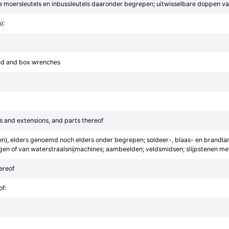
moersleutels en inbussleutels daaronder begrepen; uitwisselbare doppen van
):
nd and box wrenches
s and extensions, and parts thereof
), elders genoemd noch elders onder begrepen; soldeer-, blaas- en brandla
n of van waterstraalsnijmachines; aambeelden; veldsmidsen; slijpstenen met
hereof
f: