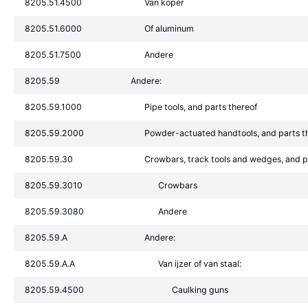
8205.51.4500
Van koper
8205.51.6000
Of aluminum
8205.51.7500
Andere
8205.59
Andere:
8205.59.1000
Pipe tools, and parts thereof
8205.59.2000
Powder-actuated handtools, and parts t
8205.59.30
Crowbars, track tools and wedges, and p
8205.59.3010
Crowbars
8205.59.3080
Andere
8205.59.A
Andere:
8205.59.A.A
Van ijzer of van staal:
8205.59.4500
Caulking guns