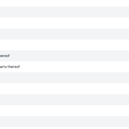
hereof
arts thereof