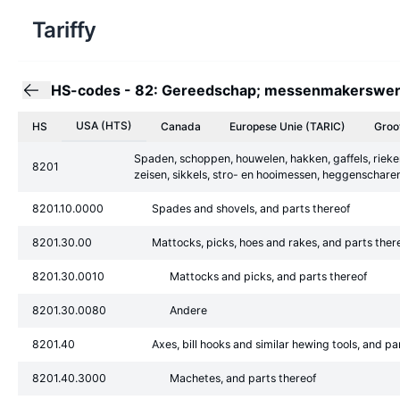
Tariffy
HS-codes
-
82: Gereedschap; messenmakerswerk, 
USA (HTS)
HS
Canada
Europese Unie
(TARIC)
Groo
Spaden, schoppen, houwelen, hakken, gaffels, rieken
8201
zeisen, sikkels, stro- en hooimessen, heggenschar
8201.10.0000
Spades and shovels, and parts thereof
8201.30.00
Mattocks, picks, hoes and rakes, and parts ther
8201.30.0010
Mattocks and picks, and parts thereof
8201.30.0080
Andere
8201.40
Axes, bill hooks and similar hewing tools, and pa
8201.40.3000
Machetes, and parts thereof