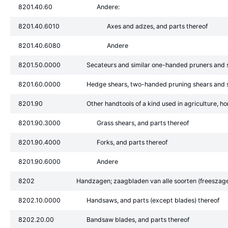
8201.40.60
Andere:
8201.40.6010
Axes and adzes, and parts thereof
8201.40.6080
Andere
8201.50.0000
Secateurs and similar one-handed pruners and sh
8201.60.0000
Hedge shears, two-handed pruning shears and s
8201.90
Other handtools of a kind used in agriculture, hor
8201.90.3000
Grass shears, and parts thereof
8201.90.4000
Forks, and parts thereof
8201.90.6000
Andere
8202
Handzagen; zaagbladen van alle soorten (freesza
8202.10.0000
Handsaws, and parts (except blades) thereof
8202.20.00
Bandsaw blades, and parts thereof