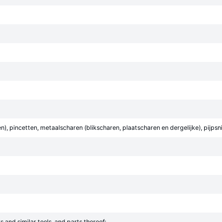
gen), pincetten, metaalscharen (blikscharen, plaatscharen en dergelijke), pijp
rs and similar tools, and parts thereof: