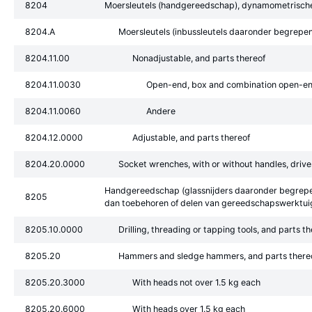
8204
Moersleutels (handgereedschap), dynamometrische 
8204.A
Moersleutels (inbussleutels daaronder begrepen
8204.11.00
Nonadjustable, and parts thereof
8204.11.0030
Open-end, box and combination open-e
8204.11.0060
Andere
8204.12.0000
Adjustable, and parts thereof
8204.20.0000
Socket wrenches, with or without handles, drive
Handgereedschap (glassnijders daaronder begrepen
8205
dan toebehoren of delen van gereedschapswerktuige
8205.10.0000
Drilling, threading or tapping tools, and parts t
8205.20
Hammers and sledge hammers, and parts thereo
8205.20.3000
With heads not over 1.5 kg each
8205.20.6000
With heads over 1.5 kg each