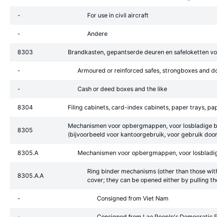
-
For use in civil aircraft
-
Andere
8303
Brandkasten, gepantserde deuren en safeloketten voor
-
Armoured or reinforced safes, strongboxes and do
-
Cash or deed boxes and the like
8304
Filing cabinets, card-index cabinets, paper trays, pap
Mechanismen voor opbergmappen, voor losbladige boek
8305
(bijvoorbeeld voor kantoorgebruik, voor gebruik door
8305.A
Mechanismen voor opbergmappen, voor losbladige
Ring binder mechanisms (other than those with 1
8305.A.A
cover; they can be opened either by pulling th
-
Consigned from Viet Nam
-
Consigned from Lao People's Democratic 