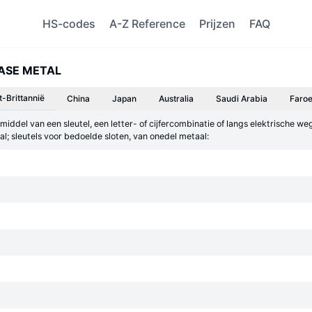
HS-codes
A-Z Reference
Prijzen
FAQ
BASE METAL
t-Brittannië
China
Japan
Australia
Saudi Arabia
Faroe
middel van een sleutel, een letter- of cijfercombinatie of langs elektrische 
al; sleutels voor bedoelde sloten, van onedel metaal: