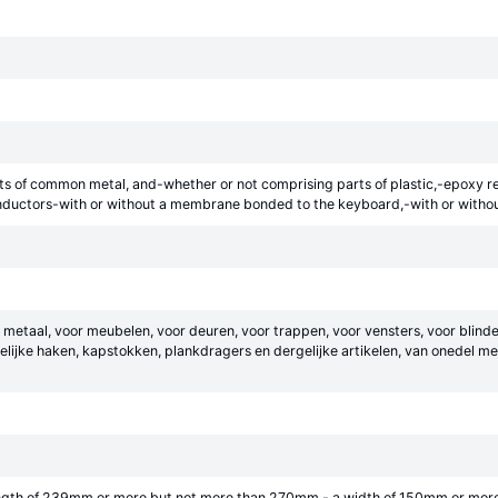
rts of common metal, and-whether or not comprising parts of plastic,-epoxy re
onductors-with or without a membrane bonded to the keyboard,-with or without
el metaal, voor meubelen, voor deuren, voor trappen, voor vensters, voor blin
elijke haken, kapstokken, plankdragers en dergelijke artikelen, van onedel 
ngth of 239mm or more but not more than 270mm,- a width of 150mm or more