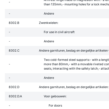
-
than 135mm,- mounting holes for a lock mech
-
Andere
8302.B
Zwenkwielen:
-
For use in civil aircraft
-
Andere
8302.C
Andere garnituren, beslag en dergelijke artikelen
Two cold-formed steel supports:- with a len
-
more than 80mm,- with a movable riveted conne
seats, interacting with the safety latch,- att
-
Andere
8302.D
Andere garnituren, beslag en dergelijke artikelen:
8302.D.A
Voor gebouwen:
-
For doors