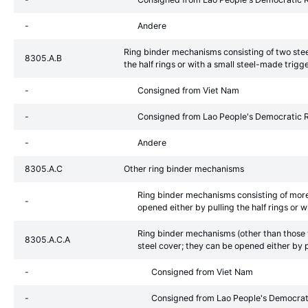
-
Andere
Ring binder mechanisms consisting of two steel
8305.A.B
the half rings or with a small steel-made tri
-
Consigned from Viet Nam
-
Consigned from Lao People's Democratic 
-
Andere
8305.A.C
Other ring binder mechanisms
Ring binder mechanisms consisting of more t
-
opened either by pulling the half rings or
Ring binder mechanisms (other than those wi
8305.A.C.A
steel cover; they can be opened either by 
-
Consigned from Viet Nam
-
Consigned from Lao People's Democrat