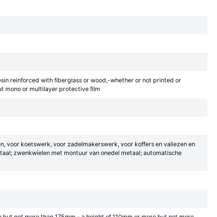
sin reinforced with fiberglass or wood,-whether or not printed or
 mono or multilayer protective film
den, voor koetswerk, voor zadelmakerswerk, voor koffers en valiezen en
metaal; zwenkwielen met montuur van onedel metaal; automatische
 but not more than 175mm,- a height of 110mm or more but not more