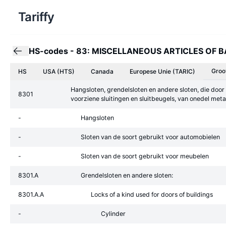
Tariffy
HS-codes
-
83: MISCELLANEOUS ARTICLES OF 
Groo
HS
USA (HTS)
Canada
Europese Unie
(TARIC)
Hangsloten, grendelsloten en andere sloten, die door 
8301
voorziene sluitingen en sluitbeugels, van onedel meta
-
Hangsloten
-
Sloten van de soort gebruikt voor automobielen
-
Sloten van de soort gebruikt voor meubelen
8301.A
Grendelsloten en andere sloten:
8301.A.A
Locks of a kind used for doors of buildings
-
Cylinder