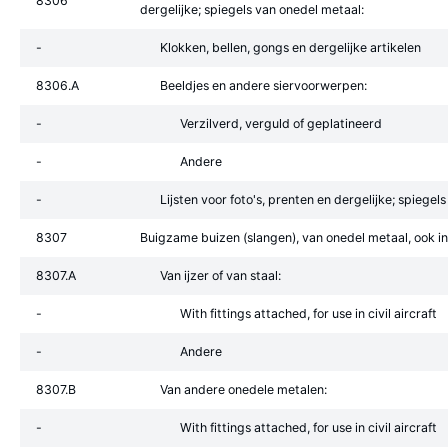
8306
dergelijke; spiegels van onedel metaal:
-
Klokken, bellen, gongs en dergelijke artikelen
8306.A
Beeldjes en andere siervoorwerpen:
-
Verzilverd, verguld of geplatineerd
-
Andere
-
Lijsten voor foto's, prenten en dergelijke; spiegels
8307
Buigzame buizen (slangen), van onedel metaal, ook ind
8307.A
Van ijzer of van staal:
-
With fittings attached, for use in civil aircraft
-
Andere
8307.B
Van andere onedele metalen:
-
With fittings attached, for use in civil aircraft