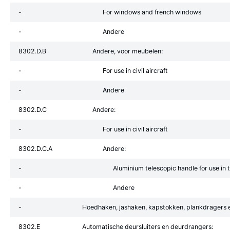
-
For windows and french windows
-
Andere
8302.D.B
Andere, voor meubelen:
-
For use in civil aircraft
-
Andere
8302.D.C
Andere:
-
For use in civil aircraft
8302.D.C.A
Andere:
-
Aluminium telescopic handle for use in
-
Andere
-
Hoedhaken, jashaken, kapstokken, plankdragers en
8302.E
Automatische deursluiters en deurdrangers: