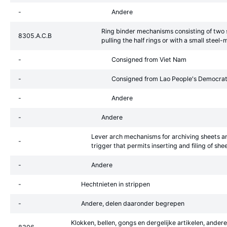
-
Andere
Ring binder mechanisms consisting of two st
8305.A.C.B
pulling the half rings or with a small ste
-
Consigned from Viet Nam
-
Consigned from Lao People's Democrat
-
Andere
-
Andere
Lever arch mechanisms for archiving sheets an
-
trigger that permits inserting and filing of s
-
Andere
-
Hechtnieten in strippen
-
Andere, delen daaronder begrepen
Klokken, bellen, gongs en dergelijke artikelen, ander