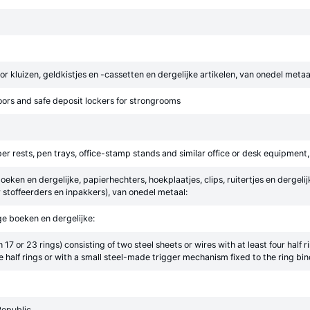
 kluizen, geldkistjes en -cassetten en dergelijke artikelen, van onedel metaa
ors and safe deposit lockers for strongrooms
er rests, pen trays, office-stamp stands and similar office or desk equipment,
en en dergelijke, papierhechters, hoekplaatjes, clips, ruitertjes en dergeli
 stoffeerders en inpakkers), van onedel metaal:
 boeken en dergelijke:
7 or 23 rings) consisting of two steel sheets or wires with at least four half r
e half rings or with a small steel-made trigger mechanism fixed to the ring b
Republic