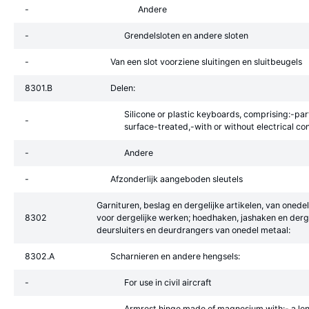
-
Andere
-
Grendelsloten en andere sloten
-
Van een slot voorziene sluitingen en sluitbeugels
8301.B
Delen:
Silicone or plastic keyboards, comprising:-pa
-
surface-treated,-with or without electrical c
-
Andere
-
Afzonderlijk aangeboden sleutels
Garnituren, beslag en dergelijke artikelen, van oned
8302
voor dergelijke werken; hoedhaken, jashaken en derg
deursluiters en deurdrangers van onedel metaal:
8302.A
Scharnieren en andere hengsels:
-
For use in civil aircraft
Armrest hinge made of magnesium with:- a le