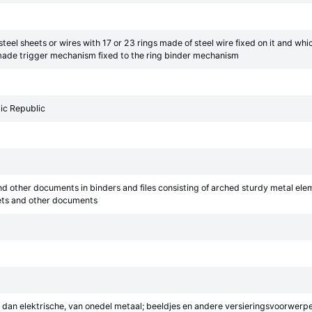
eel sheets or wires with 17 or 23 rings made of steel wire fixed on it and wh
el-made trigger mechanism fixed to the ring binder mechanism
ic Republic
d other documents in binders and files consisting of arched sturdy metal ele
heets and other documents
e dan elektrische, van onedel metaal; beeldjes en andere versieringsvoorwerpen