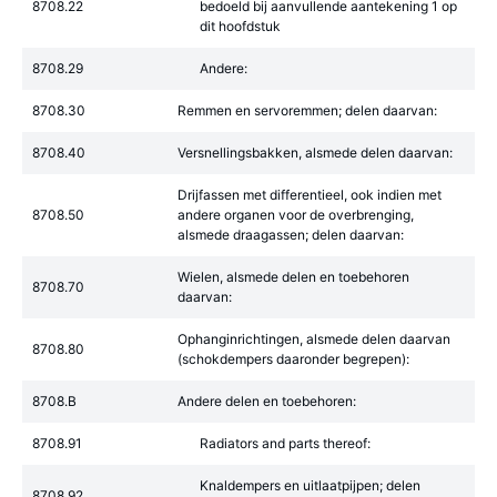
8708.22
bedoeld bij aanvullende aantekening 1 op
dit hoofdstuk
8708.29
Andere:
8708.30
Remmen en servoremmen; delen daarvan:
8708.40
Versnellingsbakken, alsmede delen daarvan:
Drijfassen met differentieel, ook indien met
8708.50
andere organen voor de overbrenging,
alsmede draagassen; delen daarvan:
Wielen, alsmede delen en toebehoren
8708.70
daarvan:
Ophanginrichtingen, alsmede delen daarvan
8708.80
(schokdempers daaronder begrepen):
8708.B
Andere delen en toebehoren:
8708.91
Radiators and parts thereof:
Knaldempers en uitlaatpijpen; delen
8708.92