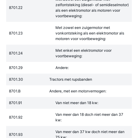
zelfontsteking (diesel- of semidieselmotor)
8701.22
als een elektromotor als motoren voor
voortbeweging:
Met zowel een zuigermotor met
8701.23
vonkontsteking als een elektromotor als
motoren voor voortbeweging:
Met enkel een elektromotor voor
8701.24
voortbeweging:
8701.29
Andere:
8701.30
Tractors met rupsbanden
8701.B
Andere, met een motorvermogen:
8701.91
Van niet meer dan 18 kw:
Van meer dan 18 doch niet meer dan 37
8701.92
kw:
Van meer dan 37 kw doch niet meer dan
8701.93
75 kw: