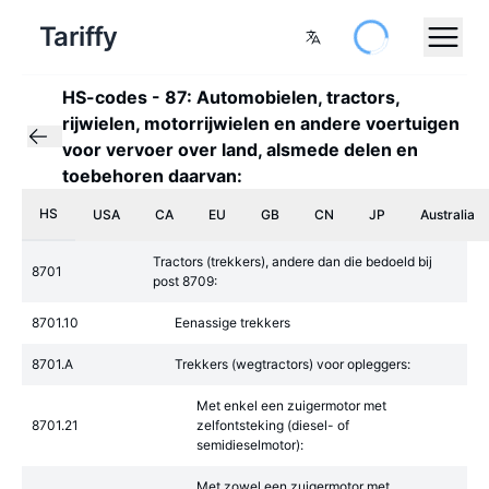
Tariffy
HS-codes
-
87: Automobielen, tractors,
rijwielen, motorrijwielen en andere voertuigen
voor vervoer over land, alsmede delen en
toebehoren daarvan:
HS
USA
CA
EU
GB
CN
JP
Australia
Tractors (trekkers), andere dan die bedoeld bij
8701
post 8709:
8701.10
Eenassige trekkers
8701.A
Trekkers (wegtractors) voor opleggers:
Met enkel een zuigermotor met
8701.21
zelfontsteking (diesel- of
semidieselmotor):
Met zowel een zuigermotor met