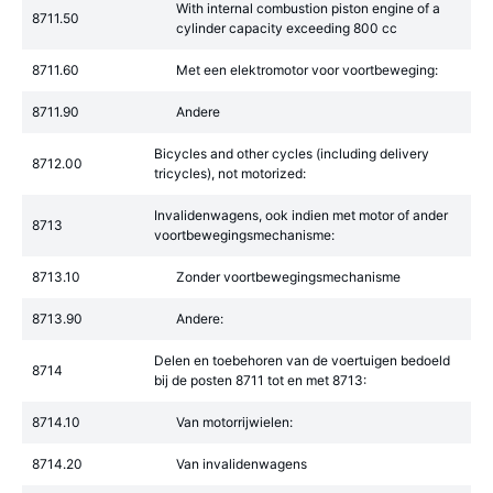
With internal combustion piston engine of a
8711.50
cylinder capacity exceeding 800 cc
8711.60
Met een elektromotor voor voortbeweging:
8711.90
Andere
Bicycles and other cycles (including delivery
8712.00
tricycles), not motorized:
Invalidenwagens, ook indien met motor of ander
8713
voortbewegingsmechanisme:
8713.10
Zonder voortbewegingsmechanisme
8713.90
Andere:
Delen en toebehoren van de voertuigen bedoeld
8714
bij de posten 8711 tot en met 8713:
8714.10
Van motorrijwielen:
8714.20
Van invalidenwagens