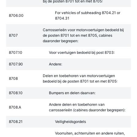
bij de posten 8701 tot en met 8705:
For vehicles of subheading 8704.21 or
8706.00
8704.31
Carrosserieën voor motorvoertuigen bedoeld bij
8707
de posten 8701 tot en met 8705, cabines
daaronder begrepen:
8707.10
Voor voertuigen bedoeld bij post 8703:
8707.90
Andere:
Delen en toebehoren van motorvoertuigen
8708
bedoeld bij de posten 8701 tot en met 8705:
8708.10
Bumpers en delen daarvan:
Andere delen en toebehoren van
8708.A
carrosserieën (cabines daaronder begrepen):
8708.21
Veiligheidsgordels
Voorruiten, achterruiten en andere ruiten,