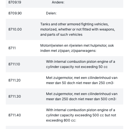
8709.19
Andere:
8709.90
Delen:
Tanks and other armored fighting vehicles,
8710.00
motorized, whether or not fitted with weapons,
and parts of such vehicles
Motorrijwielen en rijwielen met hulpmotor, ook
8711
indien met zijspan; zijspanwagens:
With internal combustion piston engine of a
8711.10
cylinder capacity not exceeding 50 cc
Met zuigermotor, met een cilinderinhoud van
8711.20
meer dan 50 doch niet meer dan 250 cm3:
Met zuigermotor, met een cilinderinhoud van
8711.30
meer dan 250 doch niet meer dan 500 cm3:
With internal combustion piston engine of a
8711.40
cylinder capacity exceeding 500 cc but not
exceeding 800 cc: