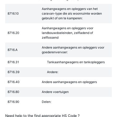
Aanhangwagens en opleggers van het
8716.10
caravan-type die als woonruimte worden
gebruikt of om te kamperen:
Aanhangwagens en opleggers voor
8716.20
landbouwdoeleinden, zelfladend of
zelflossend
Andere aanhangwagens en opleggers voor
8716.A
goederenvervoer:
8716.31
Tankaanhangwagens en tankopleggers
8716.39
Andere:
8716.40
Andere aanhangwagens en opleggers
8716.80
Andere voertuigen
8716.90
Delen:
Need help to the find appropriate HS Code ?