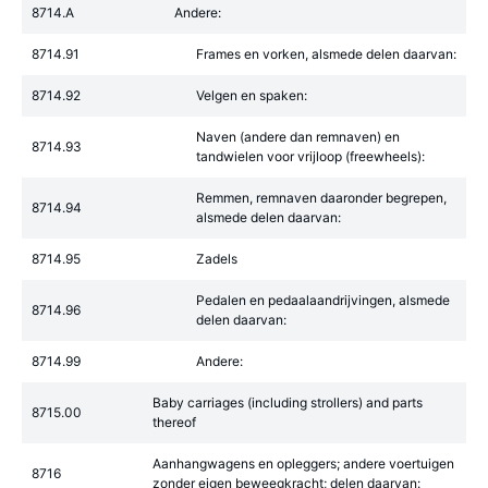
8714.A
Andere:
8714.91
Frames en vorken, alsmede delen daarvan:
8714.92
Velgen en spaken:
Naven (andere dan remnaven) en
8714.93
tandwielen voor vrijloop (freewheels):
Remmen, remnaven daaronder begrepen,
8714.94
alsmede delen daarvan:
8714.95
Zadels
Pedalen en pedaalaandrijvingen, alsmede
8714.96
delen daarvan:
8714.99
Andere:
Baby carriages (including strollers) and parts
8715.00
thereof
Aanhangwagens en opleggers; andere voertuigen
8716
zonder eigen beweegkracht; delen daarvan: