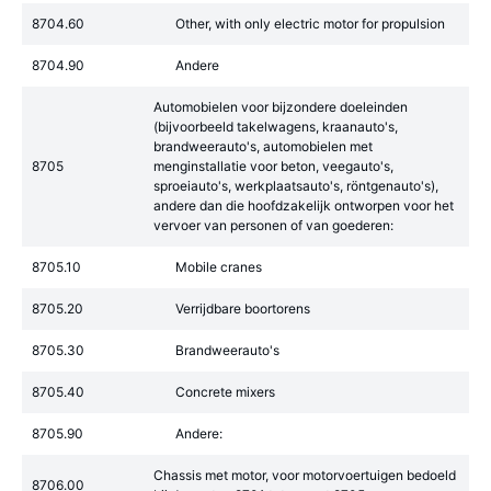
8704.60
Other, with only electric motor for propulsion
8704.90
Andere
Automobielen voor bijzondere doeleinden
(bijvoorbeeld takelwagens, kraanauto's,
brandweerauto's, automobielen met
8705
menginstallatie voor beton, veegauto's,
sproeiauto's, werkplaatsauto's, röntgenauto's),
andere dan die hoofdzakelijk ontworpen voor het
vervoer van personen of van goederen:
8705.10
Mobile cranes
8705.20
Verrijdbare boortorens
8705.30
Brandweerauto's
8705.40
Concrete mixers
8705.90
Andere:
Chassis met motor, voor motorvoertuigen bedoeld
8706.00