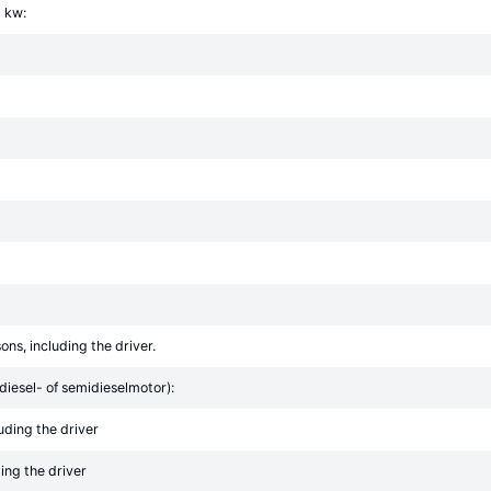
 kw:
ons, including the driver.
diesel- of semidieselmotor):
uding the driver
ding the driver