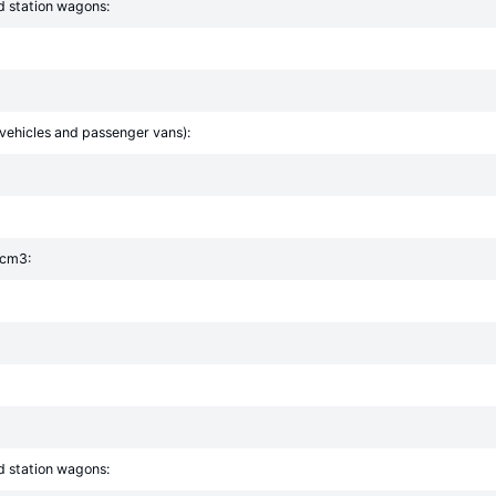
d station wagons:
y vehicles and passenger vans):
 cm3:
d station wagons: