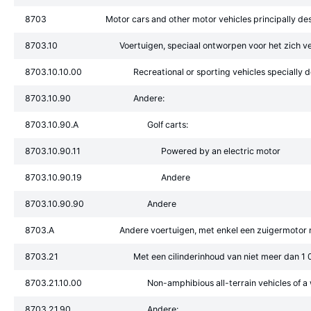
8703
Motor cars and other motor vehicles principally des
8703.10
Voertuigen, speciaal ontworpen voor het zich v
8703.10.10.00
Recreational or sporting vehicles specially 
8703.10.90
Andere:
8703.10.90.A
Golf carts:
8703.10.90.11
Powered by an electric motor
8703.10.90.19
Andere
8703.10.90.90
Andere
8703.A
Andere voertuigen, met enkel een zuigermotor 
8703.21
Met een cilinderinhoud van niet meer dan 1
8703.21.10.00
Non-amphibious all-terrain vehicles of a
8703.21.90
Andere: