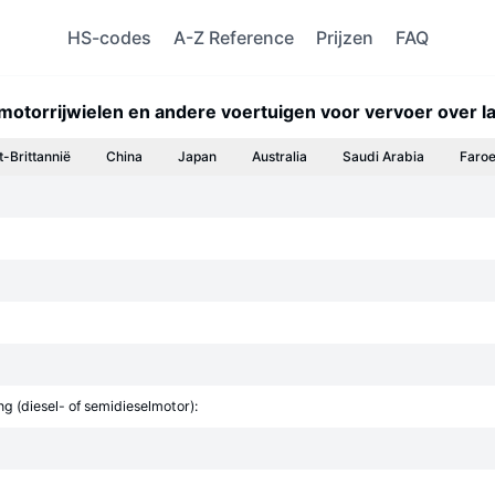
HS-codes
A-Z Reference
Prijzen
FAQ
, motorrijwielen en andere voertuigen voor vervoer over
t-Brittannië
China
Japan
Australia
Saudi Arabia
Faroe
g (diesel- of semidieselmotor):