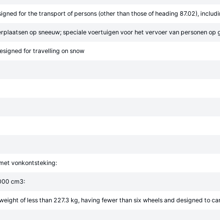
igned for the transport of persons (other than those of heading 87.02), includ
erplaatsen op sneeuw; speciale voertuigen voor het vervoer van personen op g
designed for travelling on snow
met vonkontsteking:
 000 cm3:
 weight of less than 227.3 kg, having fewer than six wheels and designed to c