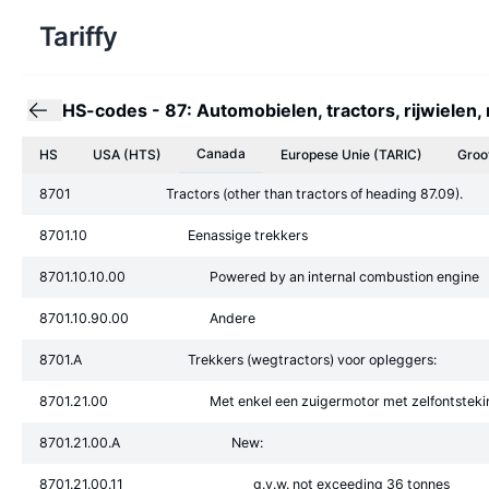
Tariffy
HS-codes
-
87: Automobielen, tractors, rijwielen
Canada
HS
USA (HTS)
Europese Unie
(TARIC)
Groo
8701
Tractors (other than tractors of heading 87.09).
8701.10
Eenassige trekkers
8701.10.10.00
Powered by an internal combustion engine
8701.10.90.00
Andere
8701.A
Trekkers (wegtractors) voor opleggers:
8701.21.00
Met enkel een zuigermotor met zelfontstekin
8701.21.00.A
New:
8701.21.00.11
g.v.w. not exceeding 36 tonnes