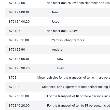
8701.94.00
Van meer dan 75 kw doch niet meer dan 130
8701.94.00.10
New
8701.94.00.20
Used
8701.95
Van meer dan 130 kw:
8701.95.10.00
Yard shunting tractors
8701.95.90
Andere:
8701.95.90.10
New
8701.95.90.20
Used
8702
Motor vehicles for the transport of ten or more pers
8702.10
Met enkel een zuigermotor met zelfontsteking (
8702.10.10.00
For the transport of 16 or more persons, incl
8702.10.20.00
For the transport of ten to 15 persons, inclu