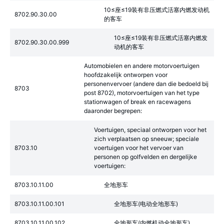
10≤座≤19装有非压燃式活塞内燃发动机
8702.90.30.00
的客车
10≤座≤19装有非压燃式活塞内燃发
8702.90.30.00.999
动机的客车
Automobielen en andere motorvoertuigen
hoofdzakelijk ontworpen voor
personenvervoer (andere dan die bedoeld bij
8703
post 8702), motorvoertuigen van het type
stationwagen of break en racewagens
daaronder begrepen:
Voertuigen, speciaal ontworpen voor het
zich verplaatsen op sneeuw; speciale
8703.10
voertuigen voor het vervoer van
personen op golfvelden en dergelijke
voertuigen:
8703.10.11.00
全地形车
8703.10.11.00.101
全地形车(电动全地形车)
8703.10.11.00.102
全地形车(内燃机动全地形车)