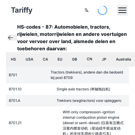
Tariffy
HS-codes
-
87: Automobielen, tractors,
rijwielen, motorrijwielen en andere voertuigen
voor vervoer over land, alsmede delen en
toebehoren daarvan:
CN
HS
USA
CA
EU
GB
JP
Australia
Tractors (trekkers), andere dan die bedoeld
8701
bij post 8709:
8701.10
Single axle tractors (单轴拖拉机)
8701.A
Trekkers (wegtractors) voor opleggers:
With only compression-ignition
internal combustion piston engine
8701.21
(diesel or semi-diesel) (仅装有压燃式
活塞内燃发动机（柴油或半柴油发动
机）的半挂车用的公路牵引车)