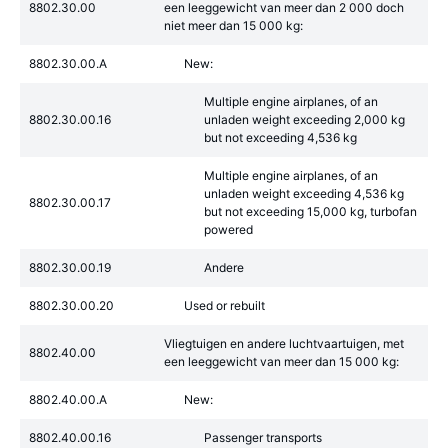
8802.30.00
een leeggewicht van meer dan 2 000 doch
niet meer dan 15 000 kg:
8802.30.00.A
New:
Multiple engine airplanes, of an
8802.30.00.16
unladen weight exceeding 2,000 kg
but not exceeding 4,536 kg
Multiple engine airplanes, of an
unladen weight exceeding 4,536 kg
8802.30.00.17
but not exceeding 15,000 kg, turbofan
powered
8802.30.00.19
Andere
8802.30.00.20
Used or rebuilt
Vliegtuigen en andere luchtvaartuigen, met
8802.40.00
een leeggewicht van meer dan 15 000 kg:
8802.40.00.A
New:
8802.40.00.16
Passenger transports