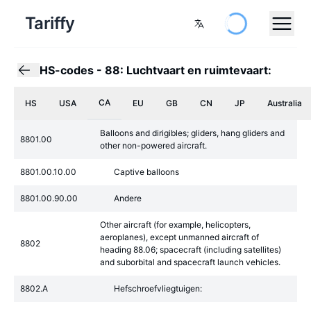
Tariffy
HS-codes
-
88: Luchtvaart en ruimtevaart:
CA
HS
USA
EU
GB
CN
JP
Australia
Balloons and dirigibles; gliders, hang gliders and
8801.00
other non-powered aircraft.
8801.00.10.00
Captive balloons
8801.00.90.00
Andere
Other aircraft (for example, helicopters,
aeroplanes), except unmanned aircraft of
8802
heading 88.06; spacecraft (including satellites)
and suborbital and spacecraft launch vehicles.
8802.A
Hefschroefvliegtuigen: