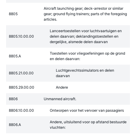
Aircraft launching gear; deck-arrestor or similar
8805
gear; ground flying trainers; parts of the foregoing
articles.
Lanceertoestellen voor luchtvaartuigen en
8805.10.00.00
delen daarvan; deklandingstoestellen en
dergelijke, alsmede delen daarvan
Toestellen voor vliegoefeningen op de grond
8805.A
en delen daarvan:
Luchtgevechtssimulators en delen
8805.21.00.00
daarvan
8805.29.00.00
Andere
8806
Unmanned aircraft.
8806.10.00.00
Ontworpen voor het vervoer van passagiers
Andere, uitsluitend voor op afstand bestuurde
8806.A
vluchten: