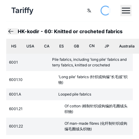
Tariffy
HK-kodir
-
60: Knitted or crocheted fabrics
CN
HS
USA
CA
ES
GB
JP
Australia
Pile fabrics, including 'long pile' fabrics and
6001
terry fabrics, knitted or crocheted
'Long pile' fabrics (针织或钩编“长毛绒”织
6001.10
物)
6001.A
Looped pile fabrics
Of cotton (棉制针织或钩编的毛圈绒头
6001.21
织物)
Of man-made fibres (化纤制针织或钩
6001.22
编毛圈绒头织物)