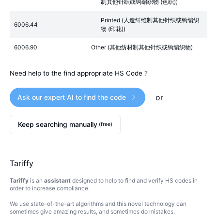
制其他针织或钩编织物 (色织))
Printed (人造纤维制其他针织或钩编织
6006.44
物 (印花))
6006.90
Other (其他纺材制其他针织或钩编织物)
Need help to the find appropriate HS Code ?
or
Ask our expert AI to find the code
Keep searching manually
(free)
Tariffy
Tariffy
is an
assistant
designed to help to find and verify HS codes in
order to increase compliance.
We use state-of-the-art algorithms and this novel technology can
sometimes give amazing results, and sometimes do mistakes.