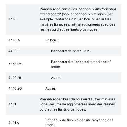
Panneaux de particules, panneaux dits "oriented
strand board" (osb) et panneaux similaires (par
4410
exemple "waferboards"), en bois ou en autres
matières ligneuses, même agglomérés avec des
résines ou d'autres liants organiques:
4410.A
En bois:
4410.11
Panneaux de particules:
Panneaux dits "oriented strand board"
4410.12
(osb):
4410.19
Autres:
4410.90
Autres
Panneaux de fibres de bois ou d'autres matières
4411
ligneuses, même agglomérées avec des résines
ou d'autres liants organiques:
Panneaux de fibres à densité moyenne dits
4411.A
"mdf":