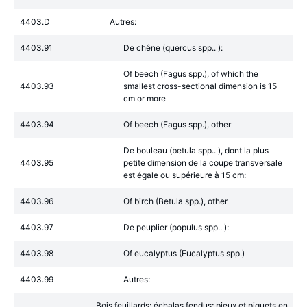
4403.D
Autres:
4403.91
De chêne (quercus spp.. ):
Of beech (Fagus spp.), of which the
4403.93
smallest cross-sectional dimension is 15
cm or more
4403.94
Of beech (Fagus spp.), other
De bouleau (betula spp.. ), dont la plus
4403.95
petite dimension de la coupe transversale
est égale ou supérieure à 15 cm:
4403.96
Of birch (Betula spp.), other
4403.97
De peuplier (populus spp.. ):
4403.98
Of eucalyptus (Eucalyptus spp.)
4403.99
Autres:
Bois feuillards; échalas fendus; pieux et piquets en