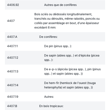
4406.92
Autres que de conifères
Bois sciés ou dédossés longitudinalement,
tranchés ou déroulés, même rabotés, poncés ou
4407
collés par assemblage en bout, d'une épaisseur
excédant 6 mm:
4407.A
De conifères:
4407.11
De pin (pinus spp.. ):
De sapin (abies spp.. ) et d'épicéa (picea
4407.12
spp.. ):
De e-p-s (épicéa (picea spp.. ), pin (pinus
4407.13
spp.. ) et sapin (abies spp.. ))
De hem-fir (hemlock de l'ouest (tsuga
4407.14
heterophylla) et sapin (abies spp.. ))
4407.19
Autres:
4407.B
En bois tropicaux: