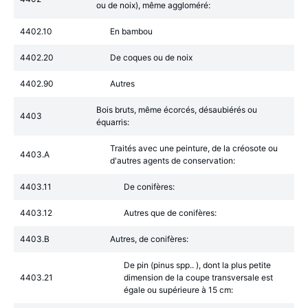
ou de noix), même aggloméré:
4402.10
En bambou
4402.20
De coques ou de noix
4402.90
Autres
Bois bruts, même écorcés, désaubiérés ou
4403
équarris:
Traités avec une peinture, de la créosote ou
4403.A
d'autres agents de conservation:
4403.11
De conifères:
4403.12
Autres que de conifères:
4403.B
Autres, de conifères:
De pin (pinus spp.. ), dont la plus petite
4403.21
dimension de la coupe transversale est
égale ou supérieure à 15 cm: