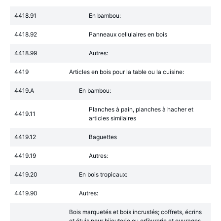
4418.91
En bambou:
4418.92
Panneaux cellulaires en bois
4418.99
Autres:
4419
Articles en bois pour la table ou la cuisine:
4419.A
En bambou:
Planches à pain, planches à hacher et
4419.11
articles similaires
4419.12
Baguettes
4419.19
Autres:
4419.20
En bois tropicaux:
4419.90
Autres:
Bois marquetés et bois incrustés; coffrets, écrins
et étuis pour bijouterie ou orfèvrerie et ouvrages