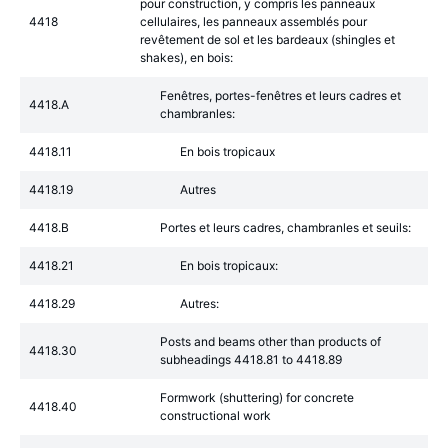
pour construction, y compris les panneaux
4418
cellulaires, les panneaux assemblés pour
revêtement de sol et les bardeaux (shingles et
shakes), en bois:
Fenêtres, portes-fenêtres et leurs cadres et
4418.A
chambranles:
4418.11
En bois tropicaux
4418.19
Autres
4418.B
Portes et leurs cadres, chambranles et seuils:
4418.21
En bois tropicaux:
4418.29
Autres:
Posts and beams other than products of
4418.30
subheadings 4418.81 to 4418.89
Formwork (shuttering) for concrete
4418.40
constructional work