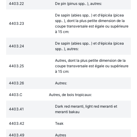
4403.22
De pin (pinus spp.. ), autres:
De sapin (abies spp.. ) et d'épicéa (picea
spp.. ), dont la plus petite dimension de la
4403.23
coupe transversale est égale ou supérieure
à 15 cm:
De sapin (abies spp.. ) et d'épicéa (picea
4403.24
spp.. ), autres:
Autres, dont la plus petite dimension de la
4403.25
coupe transversale est égale ou supérieure
à 15 cm:
4403.26
Autres:
4403.C
Autres, de bois tropicaux:
Dark red meranti, light red meranti et
4403.41
meranti bakau
4403.42
Teak
4403.49
Autres