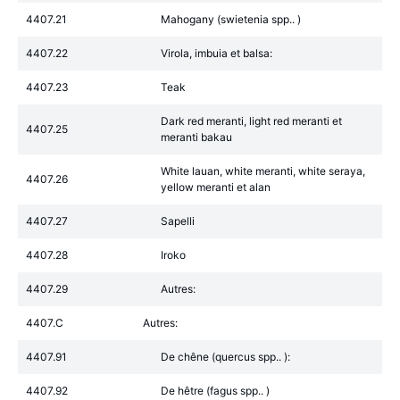
4407.21
Mahogany (swietenia spp.. )
4407.22
Virola, imbuia et balsa:
4407.23
Teak
Dark red meranti, light red meranti et
4407.25
meranti bakau
White lauan, white meranti, white seraya,
4407.26
yellow meranti et alan
4407.27
Sapelli
4407.28
Iroko
4407.29
Autres:
4407.C
Autres:
4407.91
De chêne (quercus spp.. ):
4407.92
De hêtre (fagus spp.. )