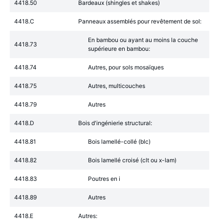
4418.50
Bardeaux (shingles et shakes)
4418.C
Panneaux assemblés pour revêtement de sol:
En bambou ou ayant au moins la couche
4418.73
supérieure en bambou:
4418.74
Autres, pour sols mosaïques
4418.75
Autres, multicouches
4418.79
Autres
4418.D
Bois d'ingénierie structural:
4418.81
Bois lamellé-collé (blc)
4418.82
Bois lamellé croisé (clt ou x-lam)
4418.83
Poutres en i
4418.89
Autres
4418.E
Autres: