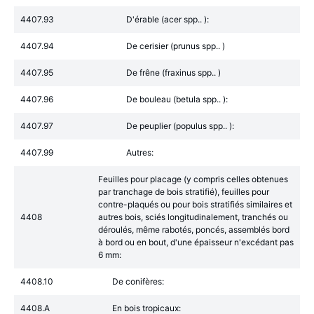
4407.93
D'érable (acer spp.. ):
4407.94
De cerisier (prunus spp.. )
4407.95
De frêne (fraxinus spp.. )
4407.96
De bouleau (betula spp.. ):
4407.97
De peuplier (populus spp.. ):
4407.99
Autres:
Feuilles pour placage (y compris celles obtenues
par tranchage de bois stratifié), feuilles pour
contre-plaqués ou pour bois stratifiés similaires et
4408
autres bois, sciés longitudinalement, tranchés ou
déroulés, même rabotés, poncés, assemblés bord
à bord ou en bout, d'une épaisseur n'excédant pas
6 mm:
4408.10
De conifères:
4408.A
En bois tropicaux: