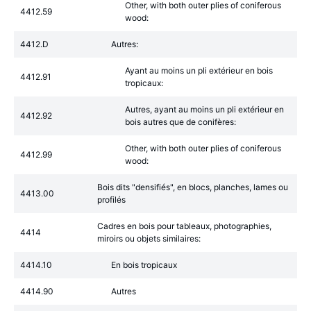
Other, with both outer plies of coniferous
4412.59
wood:
4412.D
Autres:
Ayant au moins un pli extérieur en bois
4412.91
tropicaux:
Autres, ayant au moins un pli extérieur en
4412.92
bois autres que de conifères:
Other, with both outer plies of coniferous
4412.99
wood:
Bois dits "densifiés", en blocs, planches, lames ou
4413.00
profilés
Cadres en bois pour tableaux, photographies,
4414
miroirs ou objets similaires:
4414.10
En bois tropicaux
4414.90
Autres