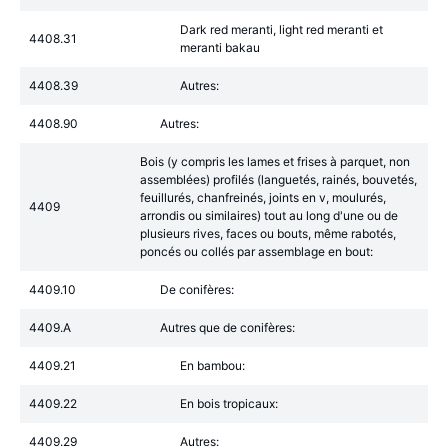
Dark red meranti, light red meranti et
4408.31
meranti bakau
4408.39
Autres:
4408.90
Autres:
Bois (y compris les lames et frises à parquet, non
assemblées) profilés (languetés, rainés, bouvetés,
feuillurés, chanfreinés, joints en v, moulurés,
4409
arrondis ou similaires) tout au long d'une ou de
plusieurs rives, faces ou bouts, même rabotés,
poncés ou collés par assemblage en bout:
4409.10
De conifères:
4409.A
Autres que de conifères:
4409.21
En bambou:
4409.22
En bois tropicaux:
4409.29
Autres: