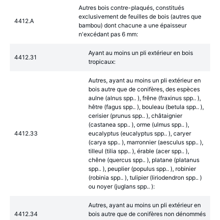
Autres bois contre-plaqués, constitués
exclusivement de feuilles de bois (autres que
4412.A
bambou) dont chacune a une épaisseur
n'excédant pas 6 mm:
Ayant au moins un pli extérieur en bois
4412.31
tropicaux:
Autres, ayant au moins un pli extérieur en
bois autre que de conifères, des espèces
aulne (alnus spp.. ), frêne (fraxinus spp.. ),
hêtre (fagus spp.. ), bouleau (betula spp.. ),
cerisier (prunus spp.. ), châtaignier
(castanea spp.. ), orme (ulmus spp.. ),
4412.33
eucalyptus (eucalyptus spp.. ), caryer
(carya spp.. ), marronnier (aesculus spp.. ),
tilleul (tilia spp.. ), érable (acer spp.. ),
chêne (quercus spp.. ), platane (platanus
spp.. ), peuplier (populus spp.. ), robinier
(robinia spp.. ), tulipier (liriodendron spp.. )
ou noyer (juglans spp.. ):
Autres, ayant au moins un pli extérieur en
4412.34
bois autre que de conifères non dénommés