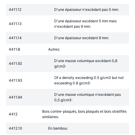
4411.12
D'une épaisseur n'excédant pas 5 mm:
D'une épaisseur excédant 5 mm mais
4411.13
n'excédant pas 9 mm:
4411.14
D'une épaisseur excédant 9 mm:
4411.B
Autres:
D'une masse volumique excédant 0,8
4411.92
g/cm3:
Of a density exceeding 0.5 g/cm3 but not
4411.93
exceeding 0.8 g/cm3:
D'une masse volumique n'excédant pas
4411.94
0,5 g/cm3:
Bois contre-plaqués, bois plaqués et bois stratifiés
4412
similaires:
4412.10
En bambou: