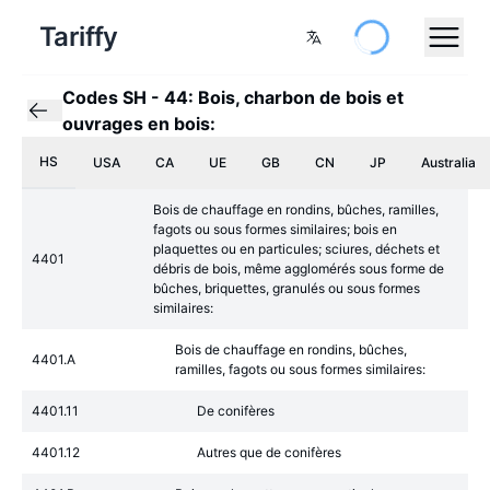
Tariffy
Codes SH
-
44: Bois, charbon de bois et
ouvrages en bois:
HS
USA
CA
UE
GB
CN
JP
Australia
Bois de chauffage en rondins, bûches, ramilles,
fagots ou sous formes similaires; bois en
plaquettes ou en particules; sciures, déchets et
4401
débris de bois, même agglomérés sous forme de
bûches, briquettes, granulés ou sous formes
similaires:
Bois de chauffage en rondins, bûches,
4401.A
ramilles, fagots ou sous formes similaires:
4401.11
De conifères
4401.12
Autres que de conifères