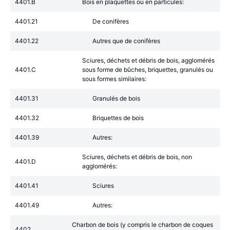
4401.B
Bois en plaquettes ou en particules:
4401.21
De conifères
4401.22
Autres que de conifères
Sciures, déchets et débris de bois, agglomérés
4401.C
sous forme de bûches, briquettes, granulés ou
sous formes similaires:
4401.31
Granulés de bois
4401.32
Briquettes de bois
4401.39
Autres:
Sciures, déchets et débris de bois, non
4401.D
agglomérés:
4401.41
Sciures
4401.49
Autres:
Charbon de bois (y compris le charbon de coques
4402