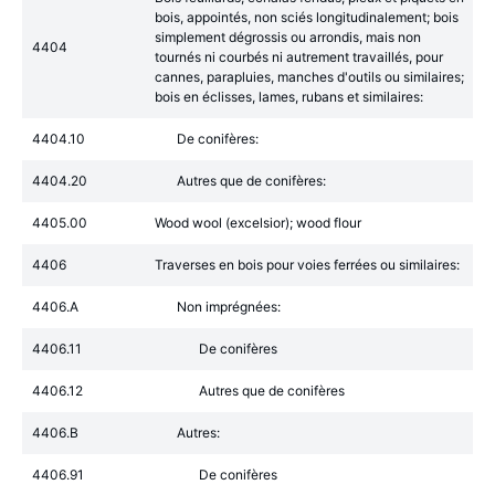
bois, appointés, non sciés longitudinalement; bois
simplement dégrossis ou arrondis, mais non
4404
tournés ni courbés ni autrement travaillés, pour
cannes, parapluies, manches d'outils ou similaires;
bois en éclisses, lames, rubans et similaires:
4404.10
De conifères:
4404.20
Autres que de conifères:
4405.00
Wood wool (excelsior); wood flour
4406
Traverses en bois pour voies ferrées ou similaires:
4406.A
Non imprégnées:
4406.11
De conifères
4406.12
Autres que de conifères
4406.B
Autres:
4406.91
De conifères