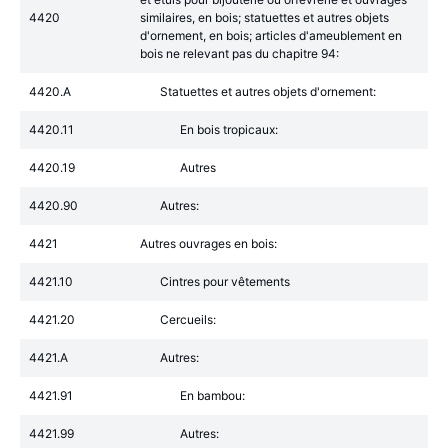
4420
similaires, en bois; statuettes et autres objets
d'ornement, en bois; articles d'ameublement en
bois ne relevant pas du chapitre 94:
4420.A
Statuettes et autres objets d'ornement:
4420.11
En bois tropicaux:
4420.19
Autres
4420.90
Autres:
4421
Autres ouvrages en bois:
4421.10
Cintres pour vêtements
4421.20
Cercueils:
4421.A
Autres:
4421.91
En bambou:
4421.99
Autres: