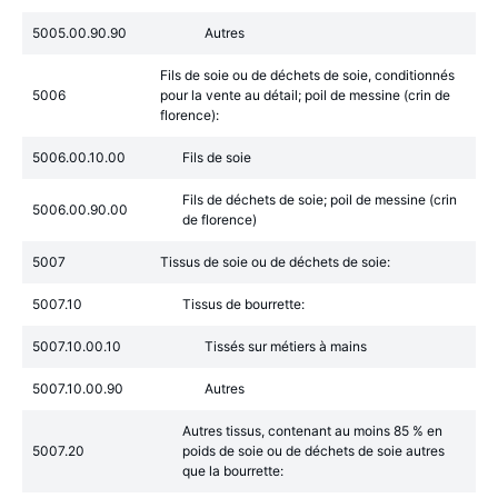
5005.00.90.90
Autres
Fils de soie ou de déchets de soie, conditionnés
5006
pour la vente au détail; poil de messine (crin de
florence):
5006.00.10.00
Fils de soie
Fils de déchets de soie; poil de messine (crin
5006.00.90.00
de florence)
5007
Tissus de soie ou de déchets de soie:
5007.10
Tissus de bourrette:
5007.10.00.10
Tissés sur métiers à mains
5007.10.00.90
Autres
Autres tissus, contenant au moins 85 % en
5007.20
poids de soie ou de déchets de soie autres
que la bourrette: