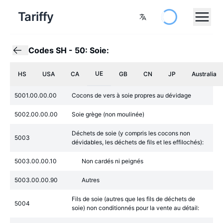
Tariffy
Codes SH
-
50: Soie:
UE
HS
USA
CA
GB
CN
JP
Australia
5001.00.00.00
Cocons de vers à soie propres au dévidage
5002.00.00.00
Soie grège (non moulinée)
Déchets de soie (y compris les cocons non
5003
dévidables, les déchets de fils et les effilochés):
5003.00.00.10
Non cardés ni peignés
5003.00.00.90
Autres
Fils de soie (autres que les fils de déchets de
5004
soie) non conditionnés pour la vente au détail: