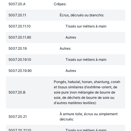
5007.20.A
Crêpes:
5007.20.11
Écrus, décrués ou blanchis:
5007.20.11.10
Tissés sur métiers à main
5007.20.11.90
Autres
5007.20.19
Autres:
5007.20.19.10
Tissés sur métiers à main
5007.20.19.90
Autres
Pongés, habutaï, honan, shantung, corah
et tissus similaires d'extrême-orient, de
5007.20.B
soie pure (non mélangée de bourre de
soie, de déchets de bourre de soie ou
d'autres matières textiles):
À armure toile, écrus ou simplement
5007.20.21
décrués:
5007.20.21.10
Tissés sur métiers á main