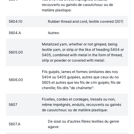
recouverts ou gainés de caoutchouc ou de
matière plastique:
5604.10
Rubber thread and cord, textile covered (201)
5604.A
Autres:
Metalized yarn, whether or not gimped, being
textile yarn, or strip or the like of heading 5404 or
5605.00
5405, combined with metal in the form of thread,
strip or powder or covered with metal:
Fils guipés, lames et formes similaires des nos
5404 ou 5405 guipées, autres que ceux du no
5606.00
5605 et autres que les fils de crin guipés; fils de
chenille; fils dits "de chaînette":
Ficelles, cordes et cordages, tressés ou non,
5607
même imprégnés, enduits, recouverts ou gainés
de caoutchouc ou de matière plastique:
De sisal ou d'autres fibres textiles du genre
5607.A
agave: