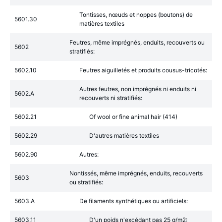
Tontisses, nœuds et noppes (boutons) de
5601.30
matières textiles
Feutres, même imprégnés, enduits, recouverts ou
5602
stratifiés:
5602.10
Feutres aiguilletés et produits cousus-tricotés:
Autres feutres, non imprégnés ni enduits ni
5602.A
recouverts ni stratifiés:
5602.21
Of wool or fine animal hair (414)
5602.29
D'autres matières textiles
5602.90
Autres:
Nontissés, même imprégnés, enduits, recouverts
5603
ou stratifiés:
5603.A
De filaments synthétiques ou artificiels:
5603.11
D'un poids n'excédant pas 25 g/m2: