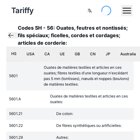
Tariffy
Codes SH
-
56: Ouates, feutres et nontissés;
fils spéciaux; ficelles, cordes et cordages;
articles de corderie:
HS
USA
CA
UE
GB
CN
JP
Australia
Ouates de matières textiles et articles en ces
ouates; fibres textiles d'une longueur n'excédant
5601
pas 5 mm (tontisses), nœuds et noppes (boutons)
de matières textiles:
Ouates de matières textiles et articles en ces
5601.A
ouates:
5601.21
De coton:
5601.22
De fibres synthétiques ou artificielles:
5601.29
Autres: