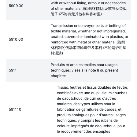
with or without lining, armour or accessories
5909.00
of other materials (纺织材料制水龙软管及类似
管子 (不论有无其他材料作衬里)
Transmission or conveyor belts or belting, of
textile material, whether or not impregnated,
coated, covered or laminated with plastics, or
5910.00
reinforced with metal or other material (纺织
材料制的传动带或输送带及带料 (不论是否用塑
料浸渍)
Produits et articles textiles pour usages
5911
techniques, visés à la note 8 du présent
chapitre:
Tissus, feutres et tissus doublés de feutre,
combinés avec une ou plusieurs couches
de caoutchouc, de cuir ou d'autres
matières, des types utilisés pour la
5911.10
fabrication de garnitures de cardes, et
produits analogues pour d'autres usages
techniques, y compris les rubans de
velours, imprégnés de caoutchouc, pour
le recouvrement des ensouples