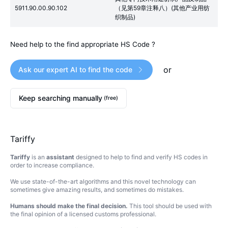
5911.90.00.90.102
（见第59章注释八）(其他产业用纺
织制品)
Need help to the find appropriate HS Code ?
or
Ask our expert AI to find the code
Keep searching manually
(free)
Tariffy
Tariffy
is an
assistant
designed to help to find and verify HS codes in
order to increase compliance.
We use state-of-the-art algorithms and this novel technology can
sometimes give amazing results, and sometimes do mistakes.
Humans should make the final decision.
This tool should be used with
the final opinion of a licensed customs professional.