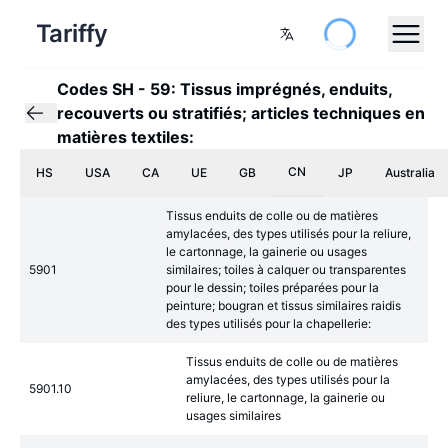
Tariffy
Codes SH
-
59: Tissus imprégnés, enduits,
recouverts ou stratifiés; articles techniques en
matières textiles:
CN
HS
USA
CA
UE
GB
JP
Australia
Tissus enduits de colle ou de matières
amylacées, des types utilisés pour la reliure,
le cartonnage, la gainerie ou usages
5901
similaires; toiles à calquer ou transparentes
pour le dessin; toiles préparées pour la
peinture; bougran et tissus similaires raidis
des types utilisés pour la chapellerie:
Tissus enduits de colle ou de matières
amylacées, des types utilisés pour la
5901.10
reliure, le cartonnage, la gainerie ou
usages similaires