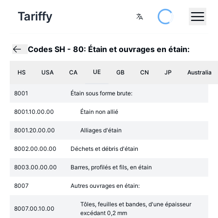
Tariffy
Codes SH
-
80: Étain et ouvrages en étain:
UE
HS
USA
CA
GB
CN
JP
Australia
8001
Étain sous forme brute:
8001.10.00.00
Étain non allié
8001.20.00.00
Alliages d'étain
8002.00.00.00
Déchets et débris d'étain
8003.00.00.00
Barres, profilés et fils, en étain
8007
Autres ouvrages en étain:
Tôles, feuilles et bandes, d'une épaisseur
8007.00.10.00
excédant 0,2 mm