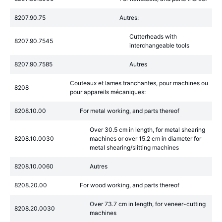
8207.90.75
Autres:
Cutterheads with
8207.90.7545
interchangeable tools
8207.90.7585
Autres
Couteaux et lames tranchantes, pour machines ou
8208
pour appareils mécaniques:
8208.10.00
For metal working, and parts thereof
Over 30.5 cm in length, for metal shearing
8208.10.0030
machines or over 15.2 cm in diameter for
metal shearing/slitting machines
8208.10.0060
Autres
8208.20.00
For wood working, and parts thereof
Over 73.7 cm in length, for veneer-cutting
8208.20.0030
machines