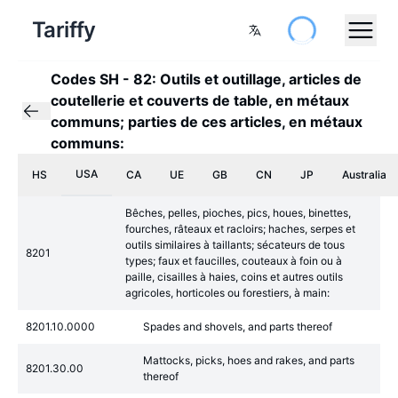
Tariffy
Codes SH
-
82: Outils et outillage, articles de
coutellerie et couverts de table, en métaux
communs; parties de ces articles, en métaux
communs:
USA
HS
CA
UE
GB
CN
JP
Australia
Bêches, pelles, pioches, pics, houes, binettes,
fourches, râteaux et racloirs; haches, serpes et
outils similaires à taillants; sécateurs de tous
8201
types; faux et faucilles, couteaux à foin ou à
paille, cisailles à haies, coins et autres outils
agricoles, horticoles ou forestiers, à main:
8201.10.0000
Spades and shovels, and parts thereof
Mattocks, picks, hoes and rakes, and parts
8201.30.00
thereof