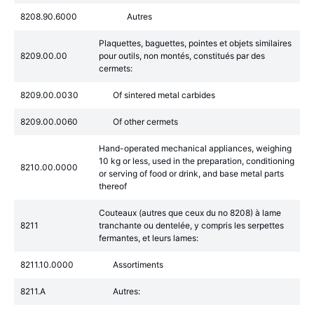
8208.90.6000
Autres
Plaquettes, baguettes, pointes et objets similaires
8209.00.00
pour outils, non montés, constitués par des
cermets:
8209.00.0030
Of sintered metal carbides
8209.00.0060
Of other cermets
Hand-operated mechanical appliances, weighing
10 kg or less, used in the preparation, conditioning
8210.00.0000
or serving of food or drink, and base metal parts
thereof
Couteaux (autres que ceux du no 8208) à lame
8211
tranchante ou dentelée, y compris les serpettes
fermantes, et leurs lames:
8211.10.0000
Assortiments
8211.A
Autres: