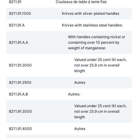
8211.91
Couteaux de table à lame fixe
8211.91.1000
Knives with silver-plated handles
8211.91.A
Knives with stainless steel handles:
With handles containing nickel or
8211.91.A.A
containing over 10 percent by
weight of manganese:
Valued under 25 cent (¢) each,
8211.91.2000
not over 25.9 cm in overall
length
8211.91.2500
Autres
8211.91.A.B
Autres:
Valued under 25 cent (¢) each,
8211.91.3000
not over 25.9 cm in overall
length
8211.91.4000
Autres