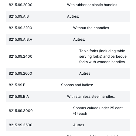
8215.99.2000
With rubber or plastic handles
8215.99.A.B
Autres:
8215.99.2200
Without their handles
8215.99.A.B.A
Autres:
Table forks (including table
8215.99.2400
serving forks) and barbecue
forks with wooden handles
8215.99.2600
Autres
8215.99.B
Spoons and ladles:
8215.99.B.A
With stainless steel handles:
Spoons valued under 25 cent
8215.99.3000
(¢) each
8215.99.3500
Autres