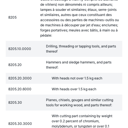
de vitriers) non dénommés ni compris ailleurs;
lampes à souder et similaires; étaux, serre-joints
et similaires, autres que ceux constituant des
8205
accessoires ou des parties de machines-outils ou
de machines à découper par jet d'eau; enclumes;
forges portatives; meules avec bâtis, à main ou à
pédale:
Drilling, threading or tapping tools, and parts
8205.10.0000
thereof
Hammers and sledge hammers, and parts
8205.20
thereof:
8205.20.3000
With heads not over 1.5 kg each
8205.20.6000
With heads over 1.5 kg each
Planes, chisels, gouges and similar cutting
8205.30
tools for working wood, and parts thereof:
With cutting part containing by weight
over 0.2 percent of chromium,
8205.30.3000
molybdenum, or tungsten or over 0.1