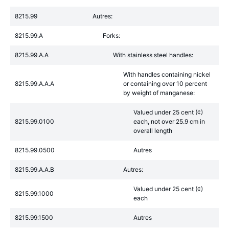
8215.99
Autres:
8215.99.A
Forks:
8215.99.A.A
With stainless steel handles:
With handles containing nickel
8215.99.A.A.A
or containing over 10 percent
by weight of manganese:
Valued under 25 cent (¢)
8215.99.0100
each, not over 25.9 cm in
overall length
8215.99.0500
Autres
8215.99.A.A.B
Autres:
Valued under 25 cent (¢)
8215.99.1000
each
8215.99.1500
Autres