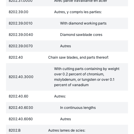
8202.31.0000
Avec partie travaillante en acier
8202.39.00
Autres, y compris les parties:
8202.39.0010
With diamond working parts
8202.39.0040
Diamond sawblade cores
8202.39.0070
Autres
8202.40
Chain saw blades, and parts thereof:
With cutting parts containing by weight
over 0.2 percent of chromium,
8202.40.3000
molybdenum, or tungsten or over 0.1
percent of vanadium
8202.40.60
Autres:
8202.40.6030
In continuous lengths
8202.40.6060
Autres
8202.B
Autres lames de scies: