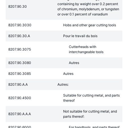
containing by weight over 0.2 percent
8207.90.30
of chromium, molybdenum, or tungsten
or over 0.1 percent of vanadium
8207.90.3030
Hobs and other gear cutting tools
8207.90.30.A
Pour le travail du bois
Cutterheads with
8207.90.3075
interchangeable tools
8207.90.3080
Autres
8207.90.3085
Autres
8207.90.A.A
Autres:
Suitable for cutting metal, and parts
8207.90.4500
thereof
Not suitable for cutting metal, and
8207.90.A.A.A
parts thereof:
8207.90.6000
For handtools, and parts thereof