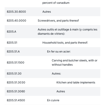
percent of vanadium
8205.30.6000
Autres
8205.40.0000
Screwdrivers, and parts thereof
Autres outils et outillage à main (y compris les
8205.A
diamants de vitriers):
8205.51
Household tools, and parts thereof:
8205.51.A
En fer ou en acier:
Carving and butcher steels, with or
8205.51.1500
without handles
8205.51.30
Autres:
8205.51.3030
Kitchen and table implements
8205.51.3060
Autres
8205.51.4500
En cuivre