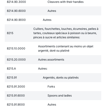
8214.90.3000
Cleavers with their handles
8214.90.6000
Autres
8214.90.9000
Autres
Cuillers, fourchettes, louches, écumoires, pelles à
8215
tartes, couteaux spéciaux à poisson ou à beurre,
pinces à sucre et articles similaires:
Assortiments contenant au moins un objet
8215.10.0000
argenté, doré ou platiné
8215.20.0000
Autres assortiments
8215.A
Autres:
8215.91
Argentés, dorés ou platinés
8215.91.3000
Forks
8215.91.6000
Spoons and ladles
8215.91.9000
Autres