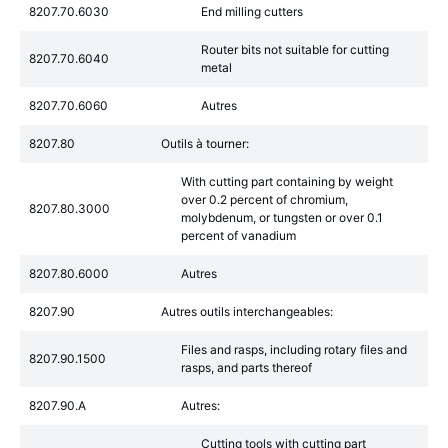
8207.70.6030
End milling cutters
Router bits not suitable for cutting
8207.70.6040
metal
8207.70.6060
Autres
8207.80
Outils à tourner:
With cutting part containing by weight
over 0.2 percent of chromium,
8207.80.3000
molybdenum, or tungsten or over 0.1
percent of vanadium
8207.80.6000
Autres
8207.90
Autres outils interchangeables:
Files and rasps, including rotary files and
8207.90.1500
rasps, and parts thereof
8207.90.A
Autres:
Cutting tools with cutting part