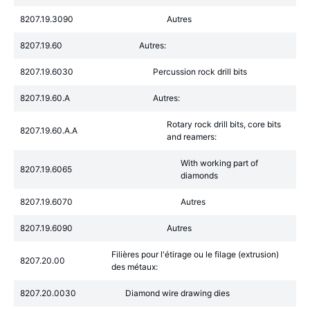
8207.19.3090
Autres
8207.19.60
Autres:
8207.19.6030
Percussion rock drill bits
8207.19.60.A
Autres:
Rotary rock drill bits, core bits
8207.19.60.A.A
and reamers:
With working part of
8207.19.6065
diamonds
8207.19.6070
Autres
8207.19.6090
Autres
Filières pour l'étirage ou le filage (extrusion)
8207.20.00
des métaux:
8207.20.0030
Diamond wire drawing dies