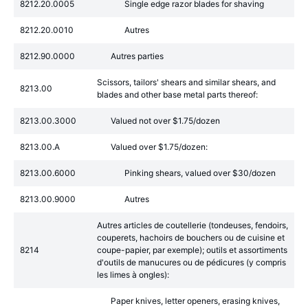
8212.20.0005
Single edge razor blades for shaving
8212.20.0010
Autres
8212.90.0000
Autres parties
Scissors, tailors' shears and similar shears, and
8213.00
blades and other base metal parts thereof:
8213.00.3000
Valued not over $1.75/dozen
8213.00.A
Valued over $1.75/dozen:
8213.00.6000
Pinking shears, valued over $30/dozen
8213.00.9000
Autres
Autres articles de coutellerie (tondeuses, fendoirs,
couperets, hachoirs de bouchers ou de cuisine et
8214
coupe-papier, par exemple); outils et assortiments
d'outils de manucures ou de pédicures (y compris
les limes à ongles):
Paper knives, letter openers, erasing knives,