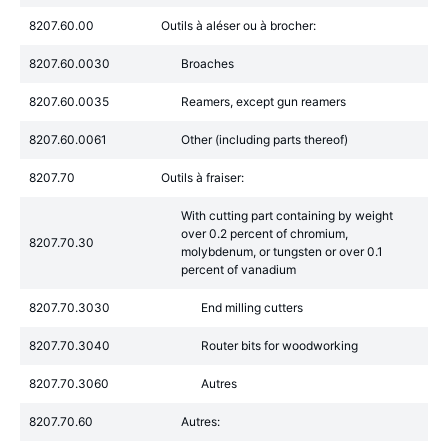
8207.60.00
Outils à aléser ou à brocher:
8207.60.0030
Broaches
8207.60.0035
Reamers, except gun reamers
8207.60.0061
Other (including parts thereof)
8207.70
Outils à fraiser:
With cutting part containing by weight
over 0.2 percent of chromium,
8207.70.30
molybdenum, or tungsten or over 0.1
percent of vanadium
8207.70.3030
End milling cutters
8207.70.3040
Router bits for woodworking
8207.70.3060
Autres
8207.70.60
Autres: