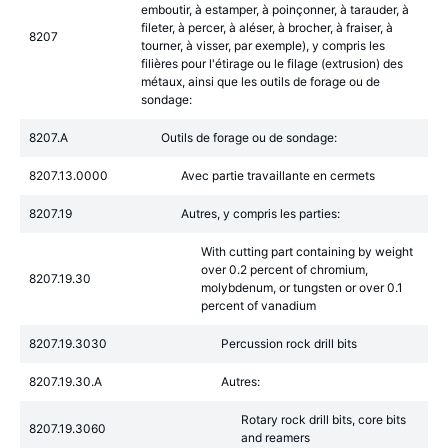
emboutir, à estamper, à poinçonner, à tarauder, à
fileter, à percer, à aléser, à brocher, à fraiser, à
8207
tourner, à visser, par exemple), y compris les
filières pour l'étirage ou le filage (extrusion) des
métaux, ainsi que les outils de forage ou de
sondage:
8207.A
Outils de forage ou de sondage:
8207.13.0000
Avec partie travaillante en cermets
8207.19
Autres, y compris les parties:
With cutting part containing by weight
over 0.2 percent of chromium,
8207.19.30
molybdenum, or tungsten or over 0.1
percent of vanadium
8207.19.3030
Percussion rock drill bits
8207.19.30.A
Autres:
Rotary rock drill bits, core bits
8207.19.3060
and reamers