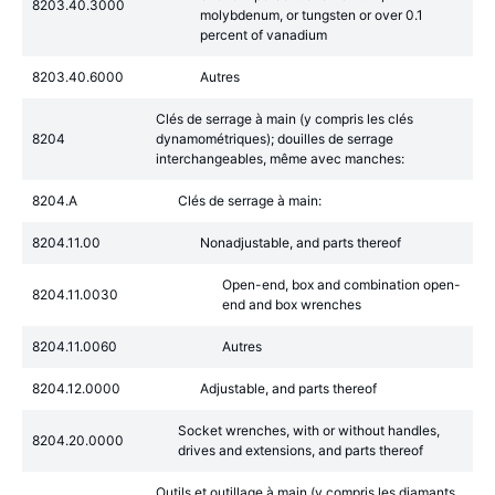
8203.40.3000
molybdenum, or tungsten or over 0.1
percent of vanadium
8203.40.6000
Autres
Clés de serrage à main (y compris les clés
8204
dynamométriques); douilles de serrage
interchangeables, même avec manches:
8204.A
Clés de serrage à main:
8204.11.00
Nonadjustable, and parts thereof
Open-end, box and combination open-
8204.11.0030
end and box wrenches
8204.11.0060
Autres
8204.12.0000
Adjustable, and parts thereof
Socket wrenches, with or without handles,
8204.20.0000
drives and extensions, and parts thereof
Outils et outillage à main (y compris les diamants