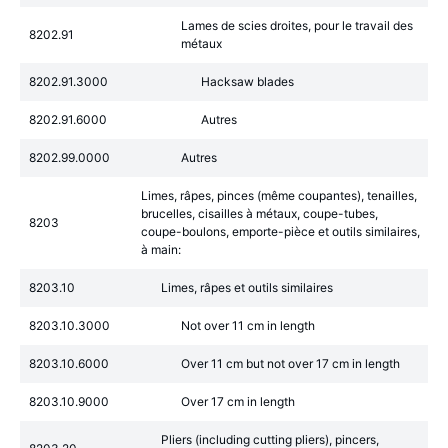
Lames de scies droites, pour le travail des
8202.91
métaux
8202.91.3000
Hacksaw blades
8202.91.6000
Autres
8202.99.0000
Autres
Limes, râpes, pinces (même coupantes), tenailles,
brucelles, cisailles à métaux, coupe-tubes,
8203
coupe-boulons, emporte-pièce et outils similaires,
à main:
8203.10
Limes, râpes et outils similaires
8203.10.3000
Not over 11 cm in length
8203.10.6000
Over 11 cm but not over 17 cm in length
8203.10.9000
Over 17 cm in length
Pliers (including cutting pliers), pincers,