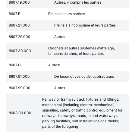
8607.19.000
Autres, y compris les parties
8607.B
Freins et leurs parties:
8607.21.000
Freins à air comprimé et leurs parties
8607.29.000
Autres
Crochets et autres systèmes d'attelage,
8607.30.000
tampons de choc, et leurs parties
8607.C
Autres:
8607.91.000
De locomotives ou de locotracteurs
8607.99.000
Autres
Railway or tramway track fixtures and fittings;
mechanical (including electro-mechanical)
signalling, safety or traffic control equipment for
8608.00.000
railways, tramways, roads, inland waterways,
parking facilities, port installations or airfields;
parts of the foregoing