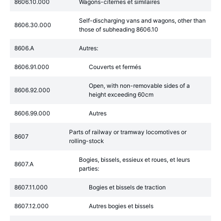
8606.10.000
Wagons-citernes et similaires
Self-discharging vans and wagons, other than
8606.30.000
those of subheading 8606.10
8606.A
Autres:
8606.91.000
Couverts et fermés
Open, with non-removable sides of a
8606.92.000
height exceeding 60cm
8606.99.000
Autres
Parts of railway or tramway locomotives or
8607
rolling-stock
Bogies, bissels, essieux et roues, et leurs
8607.A
parties:
8607.11.000
Bogies et bissels de traction
8607.12.000
Autres bogies et bissels