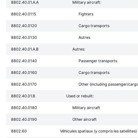
8802.40.01.A.A
Military aircraft:
8802.40.0115
Fighters
8802.40.0120
Cargo transports
8802.40.0130
Autres
8802.40.01.A.B
Autres:
8802.40.0140
Passenger transports
8802.40.0160
Cargo transports
8802.40.0170
Other (including passenger/carg
8802.40.01.B
Used or rebuilt:
8802.40.0180
Military aircraft
8802.40.0190
Other aircraft
8802.60
Véhicules spatiaux (y compris les satellites)