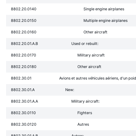
8802.20.0140
Single engine airplanes
8802.20.0150
Multiple engine airplanes
8802.20.0160
Other aircraft
8802.20.01.A.B
Used or rebuilt:
8802.20.0170
Military aircraft
8802.20.0180
Other aircraft
8802.30.01
Avions et autres véhicules aériens, d'un po
8802.30.01.A
New:
8802.30.01.A.A
Military aircraft:
8802.30.0110
Fighters
8802.30.0120
Autres
8802.30.01.A.B
Autres: