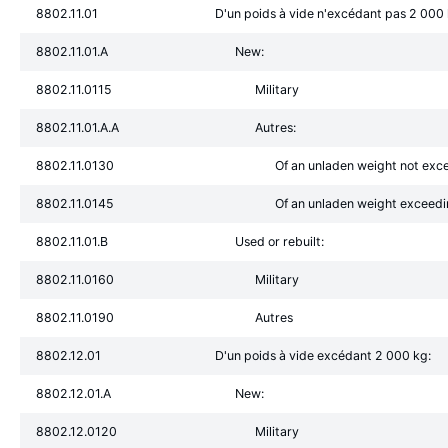
8802.11.01
D'un poids à vide n'excédant pas 2 000 
8802.11.01.A
New:
8802.11.0115
Military
8802.11.01.A.A
Autres:
8802.11.0130
Of an unladen weight not exc
8802.11.0145
Of an unladen weight exceed
8802.11.01.B
Used or rebuilt:
8802.11.0160
Military
8802.11.0190
Autres
8802.12.01
D'un poids à vide excédant 2 000 kg:
8802.12.01.A
New:
8802.12.0120
Military