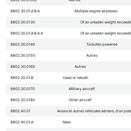
8802.30.01.A.B.A
Multiple engine airplanes:
8802.30.0130
Of an unladen weight exceedi
8802.30.01.A.B.A.A
Of an unladen weight exceedi
8802.30.0140
Turbofan powered
8802.30.0150
Autres
8802.30.0160
Autres
8802.30.01.B
Used or rebuilt:
8802.30.0170
Military aircraft
8802.30.0180
Other aircraft
8802.40.01
Avions et autres véhicules aériens, d'un po
8802.40.01.A
New: