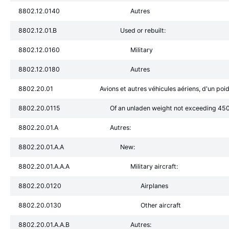
8802.12.0140
Autres
8802.12.01.B
Used or rebuilt:
8802.12.0160
Military
8802.12.0180
Autres
8802.20.01
Avions et autres véhicules aériens, d'un po
8802.20.0115
Of an unladen weight not exceeding 45
8802.20.01.A
Autres:
8802.20.01.A.A
New:
8802.20.01.A.A.A
Military aircraft:
8802.20.0120
Airplanes
8802.20.0130
Other aircraft
8802.20.01.A.A.B
Autres: