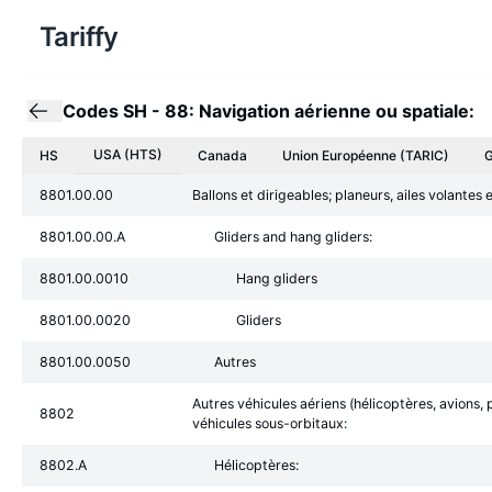
Tariffy
Codes SH
-
88: Navigation aérienne ou spatiale:
USA (HTS)
HS
Canada
Union Européenne
(TARIC)
G
8801.00.00
Ballons et dirigeables; planeurs, ailes volantes
8801.00.00.A
Gliders and hang gliders:
8801.00.0010
Hang gliders
8801.00.0020
Gliders
8801.00.0050
Autres
Autres véhicules aériens (hélicoptères, avions, 
8802
véhicules sous-orbitaux:
8802.A
Hélicoptères: