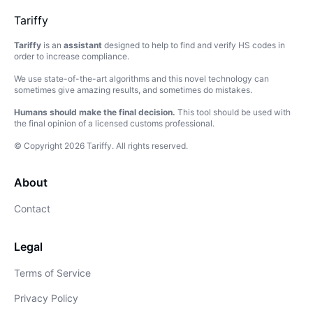
Tariffy
Tariffy
is an
assistant
designed to help to find and verify HS codes in
order to increase compliance.
We use state-of-the-art algorithms and this novel technology can
sometimes give amazing results, and sometimes do mistakes.
Humans should make the final decision.
This tool should be used with
the final opinion of a licensed customs professional.
© Copyright
2026
Tariffy
.
All rights reserved.
About
Contact
Legal
Terms of Service
Privacy Policy