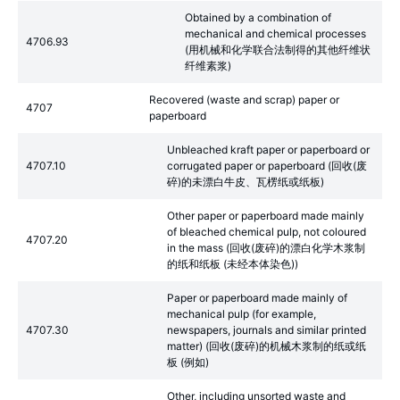
Obtained by a combination of
mechanical and chemical processes
4706.93
(用机械和化学联合法制得的其他纤维状
纤维素浆)
Recovered (waste and scrap) paper or
4707
paperboard
Unbleached kraft paper or paperboard or
4707.10
corrugated paper or paperboard (回收(废
碎)的未漂白牛皮、瓦楞纸或纸板)
Other paper or paperboard made mainly
of bleached chemical pulp, not coloured
4707.20
in the mass (回收(废碎)的漂白化学木浆制
的纸和纸板 (未经本体染色))
Paper or paperboard made mainly of
mechanical pulp (for example,
4707.30
newspapers, journals and similar printed
matter) (回收(废碎)的机械木浆制的纸或纸
板 (例如)
Other, including unsorted waste and