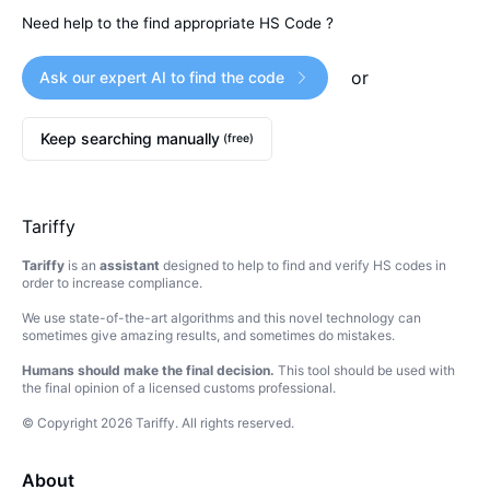
Need help to the find appropriate HS Code ?
or
Ask our expert AI to find the code
Keep searching manually
(free)
Tariffy
Tariffy
is an
assistant
designed to help to find and verify HS codes in
order to increase compliance.
We use state-of-the-art algorithms and this novel technology can
sometimes give amazing results, and sometimes do mistakes.
Humans should make the final decision.
This tool should be used with
the final opinion of a licensed customs professional.
© Copyright
2026
Tariffy
.
All rights reserved.
About