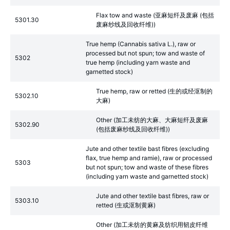
Flax tow and waste (亚麻短纤及废麻 (包括
5301.30
废麻纱线及回收纤维))
True hemp (Cannabis sativa L.), raw or
processed but not spun; tow and waste of
5302
true hemp (including yarn waste and
garnetted stock)
True hemp, raw or retted (生的或经沤制的
5302.10
大麻)
Other (加工未纺的大麻、大麻短纤及废麻
5302.90
(包括废麻纱线及回收纤维))
Jute and other textile bast fibres (excluding
flax, true hemp and ramie), raw or processed
5303
but not spun; tow and waste of these fibres
(including yarn waste and garnetted stock)
Jute and other textile bast fibres, raw or
5303.10
retted (生或沤制黄麻)
Other (加工未纺的黄麻及纺织用韧皮纤维