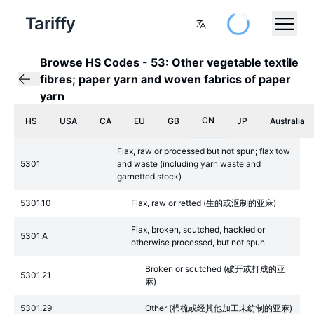
Tariffy
Browse HS Codes
-
53: Other vegetable textile
fibres; paper yarn and woven fabrics of paper
yarn
CN
HS
USA
CA
EU
GB
JP
Australia
Flax, raw or processed but not spun; flax tow
5301
and waste (including yarn waste and
garnetted stock)
5301.10
Flax, raw or retted (生的或沤制的亚麻)
Flax, broken, scutched, hackled or
5301.A
otherwise processed, but not spun
Broken or scutched (破开或打成的亚
5301.21
麻)
5301.29
Other (栉梳或经其他加工未纺制的亚麻)