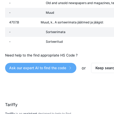
-
Old and unsold newspapers and magazines, tel
-
Muud
4707.B
Muud, k.. A sorteerimata jäätmed ja jäägid:
-
Sorteerimata
-
Sorteeritud
Need help to the find appropriate HS Code ?
or
Ask our expert AI to find the code
Keep searc
Tariffy
Tariffy
is an
assistant
designed to help to find