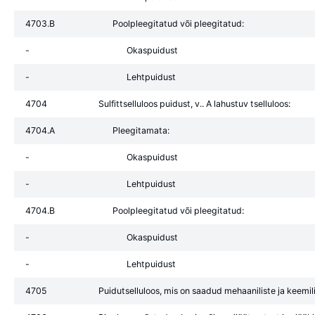
4703.B
Poolpleegitatud või pleegitatud:
-
Okaspuidust
-
Lehtpuidust
4704
Sulfittselluloos puidust, v.. A lahustuv tselluloos:
4704.A
Pleegitamata:
-
Okaspuidust
-
Lehtpuidust
4704.B
Poolpleegitatud või pleegitatud:
-
Okaspuidust
-
Lehtpuidust
4705
Puidutselluloos, mis on saadud mehaaniliste ja keemi