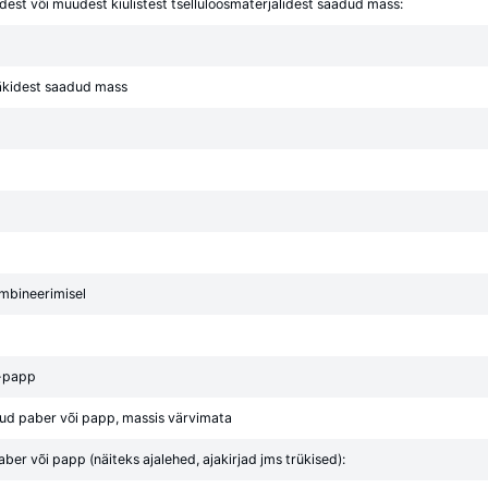
dest või muudest kiulistest tselluloosmaterjalidest saadud mass:
ääkidest saadud mass
mbineerimisel
 -papp
atud paber või papp, massis värvimata
ber või papp (näiteks ajalehed, ajakirjad jms trükised):