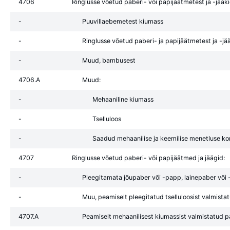
4706
Ringlusse võetud paberi- või papijäätmetest ja -jääki
-
Puuvillaebemetest kiumass
-
Ringlusse võetud paberi- ja papijäätmetest ja -j
-
Muud, bambusest
4706.A
Muud:
-
Mehaaniline kiumass
-
Tselluloos
-
Saadud mehaanilise ja keemilise menetluse ko
4707
Ringlusse võetud paberi- või papijäätmed ja jäägid:
-
Pleegitamata jõupaber või -papp, lainepaber või
-
Muu, peamiselt pleegitatud tselluloosist valmist
4707.A
Peamiselt mehaanilisest kiumassist valmistatud pa