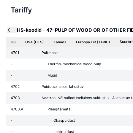
Tariffy
HS-koodid
-
47: PULP OF WOOD OR OF OTHER F
Suurbri
HS
USA (HTS)
Kanada
Euroopa Liit
(TARIC)
4701
Puitmass:
-
Thermo-mechanical wood pulp
-
Muud
4702
Puidutselluloos, lahustuv
4703
Naatron- või sulfaattselluloos puidust, v.. A lahustuv t
4703.A
Pleegitamata:
-
Okaspuidust
-
Lehtpuidust