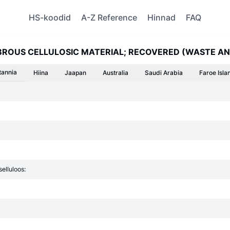
HS-koodid
A-Z Reference
Hinnad
FAQ
IBROUS CELLULOSIC MATERIAL; RECOVERED (WASTE A
tannia
Hiina
Jaapan
Australia
Saudi Arabia
Faroe Isla
selluloos: