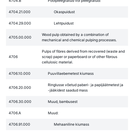
4704.B
Poolpleegitatud või pleegitatud:
4704.21.000
Okaspuidust
4704.29.000
Lehtpuidust
Wood pulp obtained by a combination of
4705.00.000
mechanical and chemical pulping processes.
Pulps of fibres derived from recovered (waste and
4706
scrap) paper or paperboard or of other fibrous
cellulosic material.
4706.10.000
Puuvillaebemetest kiumass
Ringlusse võetud paberi- ja papijäätmetest ja
4706.20.000
-jääkidest saadud mass
4706.30.000
Muud, bambusest
4706.A
Muud:
4706.91.000
Mehaaniline kiumass