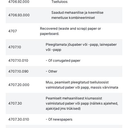
4706.92.000
Tselluloos
Saadud mehaanilise ja keemilise
4706.93.000
menetluse kombineerimisel
Recovered (waste and scrap) paper or
4707
paperboard.
Pleegitamata jõupaber või -papp, lainepaber
4707.10
või -papp
4707.10.010
- Of corrugated paper
4707.10.090
- Other
Muu, peamiselt pleegitatud tselluloosist
4707.20.000
valmistatud paber või papp, massis värvimata
Peamiselt mehaanilisest kiumassist
4707.30
valmistatud paber või papp (näiteks ajalehed,
ajakirjad jms trükised)
4707.30.010
- Of newspapers