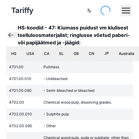
Tariffy
HS-koodid
-
47: Kiumass puidust vm kiulisest
tselluloosmaterjalist; ringlusse võetud paberi-
või papijäätmed ja -jäägid:
JP
HS
USA
CA
EL
GB
CN
Australia
4701.00
Puitmass
4701.00.010
- Unbleached
4701.00.090
- Semi-bleached or bleached
4702.00
Chemical wood pulp, dissolving grades.
4702.00.010
- Sulphite pulp
4702.00.090
- Other
Chemical wood pulp, soda or sulphate, other than