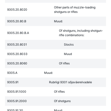
Other parts of muzzle-loading
9305.20.8020
shotguns or rifles
9305.20.80.B
Muud:
Of shotguns, including shotgun-
9305.20.80.B.A
rifle combinations:
9305.20.8031
Stocks
9305.20.8033
Muud
9305.20.8060
Of rifles
9305.A
Muud:
9305.91
Rubriigi 9301 sõjaväerelvadele
9305.91.1000
Of rifles
9305.91.2000
Of shotguns
9305.91.30
Muud: