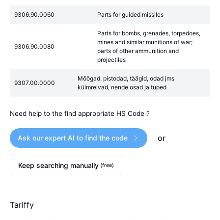
9306.90.0060
Parts for guided missiles
Parts for bombs, grenades, torpedoes,
mines and similar munitions of war;
9306.90.0080
parts of other ammunition and
projectiles
Mõõgad, pistodad, täägid, odad jms
9307.00.0000
külmrelvad, nende osad ja tuped
Need help to the find appropriate HS Code ?
or
Ask our expert AI to find the code
Keep searching manually
(free)
Tariffy