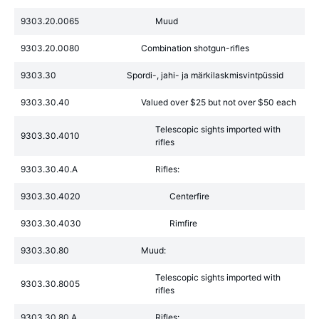
9303.20.0065
Muud
9303.20.0080
Combination shotgun-rifles
9303.30
Spordi-, jahi- ja märkilaskmisvintpüssid
9303.30.40
Valued over $25 but not over $50 each
Telescopic sights imported with
9303.30.4010
rifles
9303.30.40.A
Rifles:
9303.30.4020
Centerfire
9303.30.4030
Rimfire
9303.30.80
Muud:
Telescopic sights imported with
9303.30.8005
rifles
9303.30.80.A
Rifles: