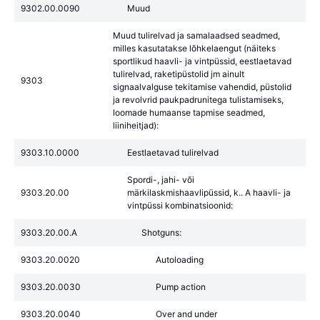
9302.00.0090
Muud
Muud tulirelvad ja samalaadsed seadmed,
milles kasutatakse lõhkelaengut (näiteks
sportlikud haavli- ja vintpüssid, eestlaetavad
tulirelvad, raketipüstolid jm ainult
9303
signaalvalguse tekitamise vahendid, püstolid
ja revolvrid paukpadrunitega tulistamiseks,
loomade humaanse tapmise seadmed,
liiniheitjad):
9303.10.0000
Eestlaetavad tulirelvad
Spordi-, jahi- või
9303.20.00
märkilaskmishaavlipüssid, k.. A haavli- ja
vintpüssi kombinatsioonid:
9303.20.00.A
Shotguns:
9303.20.0020
Autoloading
9303.20.0030
Pump action
9303.20.0040
Over and under