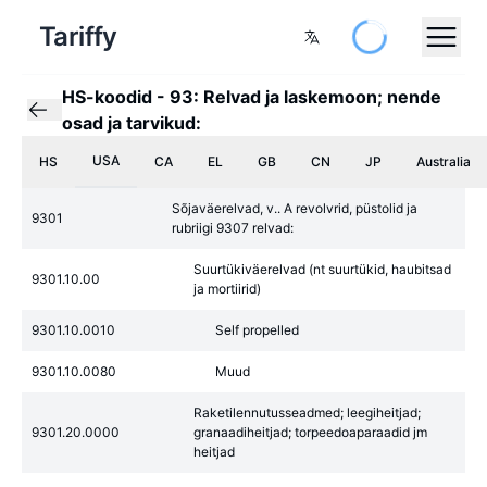
Tariffy
HS-koodid
-
93: Relvad ja laskemoon; nende
osad ja tarvikud:
USA
HS
CA
EL
GB
CN
JP
Australia
Sõjaväerelvad, v.. A revolvrid, püstolid ja
9301
rubriigi 9307 relvad:
Suurtükiväerelvad (nt suurtükid, haubitsad
9301.10.00
ja mortiirid)
9301.10.0010
Self propelled
9301.10.0080
Muud
Raketilennutusseadmed; leegiheitjad;
9301.20.0000
granaadiheitjad; torpeedoaparaadid jm
heitjad