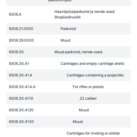
Haavlipüssipadrunid ja nende osad;
9306.A
õhupüssikuulid:
9306.21.0000
Padrunid
9306.29.0000
Muud
9306.30
Muud padrunid, nende osad:
9306.30.41
Cartridges and empty cartridge shells
9306.30.41.A
Cartridges containing a projectile:
9306.30.41.A.A
For rifles or pistols
9306.30.4110
.22 caliber
9306.30.4120
Muud
9306.30.4130
Muud
Cartridges for riveting or similar