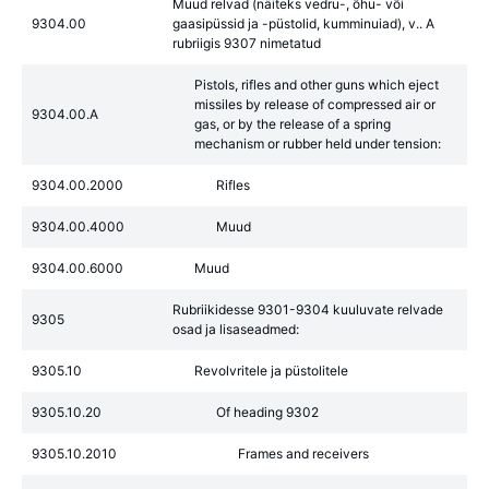
Muud relvad (näiteks vedru-, õhu- või
9304.00
gaasipüssid ja -püstolid, kumminuiad), v.. A
rubriigis 9307 nimetatud
Pistols, rifles and other guns which eject
missiles by release of compressed air or
9304.00.A
gas, or by the release of a spring
mechanism or rubber held under tension:
9304.00.2000
Rifles
9304.00.4000
Muud
9304.00.6000
Muud
Rubriikidesse 9301-9304 kuuluvate relvade
9305
osad ja lisaseadmed:
9305.10
Revolvritele ja püstolitele
9305.10.20
Of heading 9302
9305.10.2010
Frames and receivers