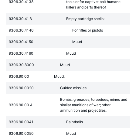
9306.30.4138
tools or for captive-bolt humane
killers and parts thereof
9306.30.41.B
Empty cartridge shells:
9306.30.4140
For rifles or pistols
9306.30.4150
Muud
9306.30.4160
Muud
9306.30.8000
Muud
9306.90.00
Muud:
9306.90.0020
Guided missiles
Bombs, grenades, torpedoes, mines and
9306.90.00.A
similar munitions of war; other
ammunition and projectiles:
9306.90.0041
Paintballs
9306.90.0050
Muud