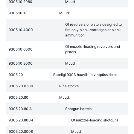
9305.10.2080
Muud
9305.10.A
Muud:
Of revolvers or pistols designed to
9305.10.4000
fire only blank cartridges or blank
ammunition
Of muzzle-loading revolvers and
9305.10.6000
pistols
9305.10.8000
Muud
9305.20
Rubriigi 9303 haavli- ja vintpüssidele:
9305.20.0500
Rifle stocks
9305.20.80
Muud:
9305.20.80.A
Shotgun barrels:
9305.20.8004
Of muzzle-loading shotguns
9305.20.8008
Muud