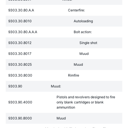
9303.30.80.A.A
Centerfire:
9303.30.8010
Autoloading
9303.30.80.A.A.A
Bolt action:
9303.30.8012
Single shot
9303.30.8017
Muud
9303.30.8025
Muud
9303.30.8030
Rimfire
9303.90
Muud:
Pistols and revolvers designed to fire
9303.90.4000
only blank cartridges or blank
ammunition
9303.90.8000
Muud