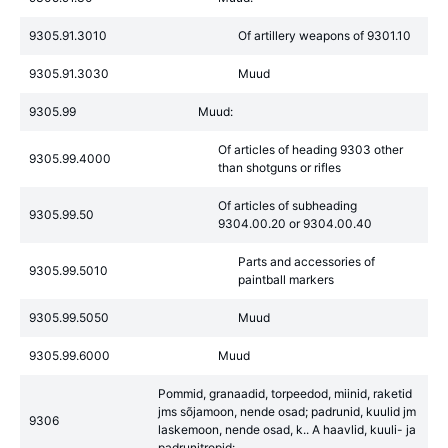
9305.91.3010
Of artillery weapons of 9301.10
9305.91.3030
Muud
9305.99
Muud:
Of articles of heading 9303 other
9305.99.4000
than shotguns or rifles
Of articles of subheading
9305.99.50
9304.00.20 or 9304.00.40
Parts and accessories of
9305.99.5010
paintball markers
9305.99.5050
Muud
9305.99.6000
Muud
Pommid, granaadid, torpeedod, miinid, raketid
jms sõjamoon, nende osad; padrunid, kuulid jm
9306
laskemoon, nende osad, k.. A haavlid, kuuli- ja
padrunitropid: